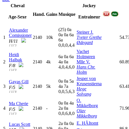
Cheval
Jockey
Hand.
Gains
Musique
Age-Sexe
Entraineur
(25)
0
a
Alexander
Steiner J.
0
a
0
a
6
a
Comissioner
1
2140
10k
Tveter Grethe
54.7
6
a
H/11
Ødegard
0,0,0,4,4
1'15"3
Vachet
Heidi
6
a
0
a
6
a
Holmgren
Halbak
2
2140
4k
4
a
0
a
Mlle V.
60.8
F/8
4,0,4,6,0
Hans Chr.
1'14"0
Holm
Jesper von
0
a
0
a
5
a
Gayas Gill
Krusenstierna
3
2140
5k
4
a
7
a
63.4
F/5
Hege
0,0,5,6,3
1'15"8
Solvang
O.
0
a
0
a
4
a
Ma Cherie
Mikkelborg
4
2140
-
2
a
0
a
71.9
F/5
Olav
0,0,6,8,0
1'14"3
Mikkelborg
E. HÃItomt
2
a
0
a
0
a
Lucas Scott
5
2140
10k
6
a
0
a
86.8