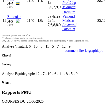
11
2140
11k
88.7
1
a
Per Oleg
H/4
3,0,7,9,9
Midtfjeld
1'15"4
Drolsum
3
a
4
a
2
a
Vemund
Zoncolan
12
2140
13k
2
a
1
a
Madsen
85.1
H/5
7,6,8,8,9
Aasmund
1'15"8
Drolsum
⊗ cheval portant des oeilllères
E1 chevaux faisant partie de la même écurie
DA, DP, D4 cheval déferré (antérieurs, postérieurs, des quatre pieds), • pour la première fois.
Analyse Visuturf:
6
-
10
-
8
-
11
-
5
-
7
-
12
-
9
comment lire le graphique
Cheval
Jockey
Analyse Equidegraph:
12
-
7
-
10
-
6
-
11
-
8
-
5
-
9
Stats
Rapports PMU
COURSES DU 25/06/2026