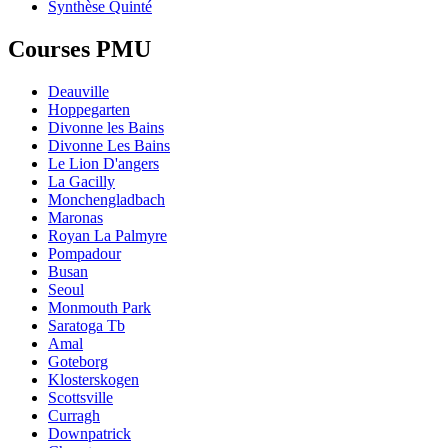
Synthèse Quinté
Courses PMU
Deauville
Hoppegarten
Divonne les Bains
Divonne Les Bains
Le Lion D'angers
La Gacilly
Monchengladbach
Maronas
Royan La Palmyre
Pompadour
Busan
Seoul
Monmouth Park
Saratoga Tb
Amal
Goteborg
Klosterskogen
Scottsville
Curragh
Downpatrick