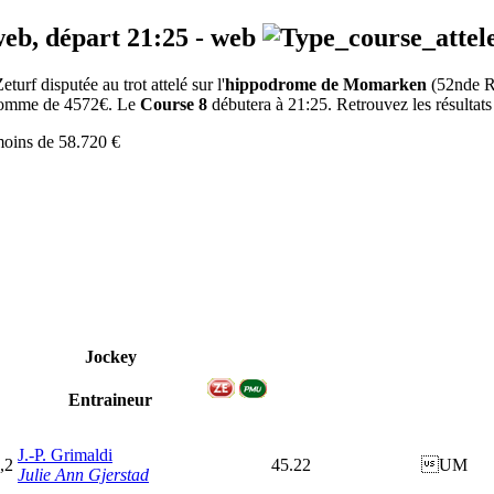
web, départ
21:25
-
web
rf disputée au trot attelé sur l'
hippodrome de Momarken
(52nde 
a somme de 4572€. Le
Course 8
débutera à 21:25. Retrouvez les résultats 
 moins de 58.720 €
Jockey
Entraineur
J.-P. Grimaldi
,2
45.22
UM
Julie Ann Gjerstad