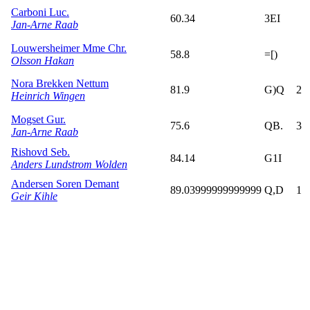
Carboni Luc.
60.34
3EI
Jan-Arne Raab
Louwersheimer Mme Chr.
58.8
=[)
Olsson Hakan
Nora Brekken Nettum
81.9
G)Q
2
Heinrich Wingen
Mogset Gur.
75.6
QB.
3
Jan-Arne Raab
Rishovd Seb.
84.14
G1I
Anders Lundstrom Wolden
Andersen Soren Demant
89.03999999999999
Q,D
1
Geir Kihle