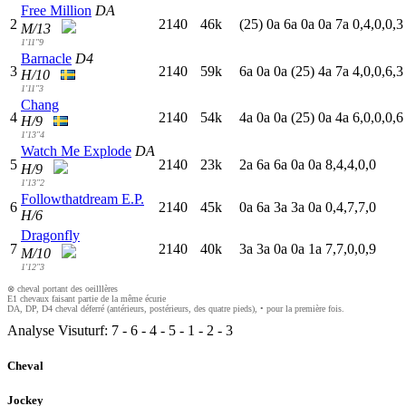
Free Million
DA
2
2140
46k
(25)
0
a
6
a
0
a
0
a
7
a
0,4,0,0,3
M/13
1'11"9
Barnacle
D4
3
2140
59k
6
a
0
a
0
a
(25)
4
a
7
a
4,0,0,6,3
H/10
1'11"3
Chang
4
2140
54k
4
a
0
a
0
a
(25)
0
a
4
a
6,0,0,0,6
H/9
1'13"4
Watch Me Explode
DA
5
2140
23k
2
a
6
a
6
a
0
a
0
a
8,4,4,0,0
H/9
1'13"2
Followthatdream E.P.
6
2140
45k
0
a
6
a
3
a
3
a
0
a
0,4,7,7,0
H/6
Dragonfly
7
2140
40k
3
a
3
a
0
a
0
a
1
a
7,7,0,0,9
M/10
1'12"3
⊗ cheval portant des oeilllères
E1 chevaux faisant partie de la même écurie
DA, DP, D4 cheval déferré (antérieurs, postérieurs, des quatre pieds), • pour la première fois.
Analyse Visuturf:
7
-
6
-
4
-
5
-
1
-
2
-
3
Cheval
Jockey