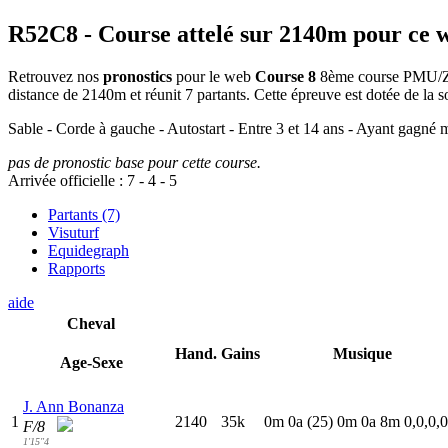
R52C8
- Course attelé sur 2140m pour ce 
Retrouvez nos
pronostics
pour le web
Course 8
8ème course PMU/Zetu
distance de 2140m et réunit 7 partants. Cette épreuve est dotée de l
Sable - Corde à gauche - Autostart - Entre 3 et 14 ans - Ayant gagné
pas de pronostic base pour cette course.
Arrivée officielle :
7
-
4
-
5
Partants (7)
Visuturf
Equidegraph
Rapports
aide
Cheval
Hand.
Gains
Musique
Age-Sexe
J. Ann Bonanza
1
2140
35k
0
m
0
a
(25)
0
m
0
a
8
m
0,0,0,0
F/8
1'15"4