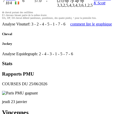
7
6
57.0
-
(25)
6
p
7
p
4
p
9
p
H/4
K Scott
3,3,2,5,4,3,4,3,6,1,2,5
⊗ cheval portant des oeilllères
E1 chevaux faisant partie de la même écurie
DA, DP, D4 cheval déferré (antérieurs, postérieurs, des quatre pieds), • pour la première fois.
Analyse Visuturf:
3
-
2
-
4
-
5
-
1
-
7
-
6
comment lire le graphique
Cheval
Jockey
Analyse Equidegraph:
2
-
4
-
3
-
1
-
5
-
7
-
6
Stats
Rapports PMU
COURSES DU 25/06/2026
jeudi 23 janvier
Vincennes