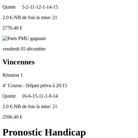
Quinte
5-2-11-12-1-14-15
2.0 €-NB de fois la mise: 21
2776.40 €
vendredi 05 décembre
Vincennes
Réunion 1
4° Course - Départ prévu à 20:15
Quinte
16-6-15-11-1-9-14
2.0 €-NB de fois la mise: 21
2596.40 €
Pronostic Handicap