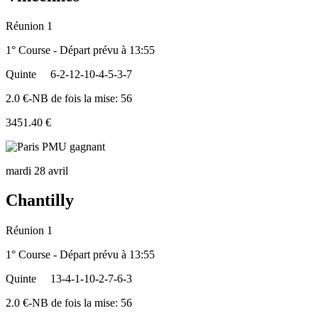
Réunion 1
1° Course - Départ prévu à 13:55
Quinte
6-2-12-10-4-5-3-7
2.0 €-NB de fois la mise: 56
3451.40 €
mardi 28 avril
Chantilly
Réunion 1
1° Course - Départ prévu à 13:55
Quinte
13-4-1-10-2-7-6-3
2.0 €-NB de fois la mise: 56