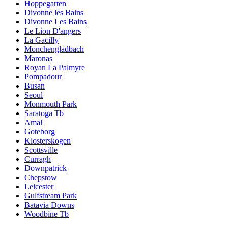
Hoppegarten
Divonne les Bains
Divonne Les Bains
Le Lion D'angers
La Gacilly
Monchengladbach
Maronas
Royan La Palmyre
Pompadour
Busan
Seoul
Monmouth Park
Saratoga Tb
Amal
Goteborg
Klosterskogen
Scottsville
Curragh
Downpatrick
Chepstow
Leicester
Gulfstream Park
Batavia Downs
Woodbine Tb