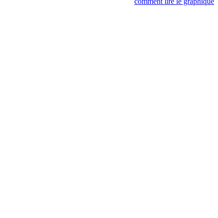
comment lire le graphique