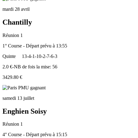
mardi 28 avril
Chantilly
Réunion 1
1° Course - Départ prévu à 13:55
Quinte
13-4-1-10-2-7-6-3
2.0 €-NB de fois la mise: 56
3429.80 €
samedi 13 juillet
Enghien Soisy
Réunion 1
4° Course - Départ prévu à 15:15