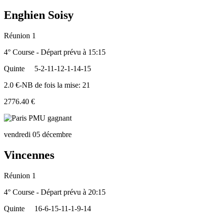
Enghien Soisy
Réunion 1
4° Course - Départ prévu à 15:15
Quinte
5-2-11-12-1-14-15
2.0 €-NB de fois la mise: 21
2776.40 €
vendredi 05 décembre
Vincennes
Réunion 1
4° Course - Départ prévu à 20:15
Quinte
16-6-15-11-1-9-14