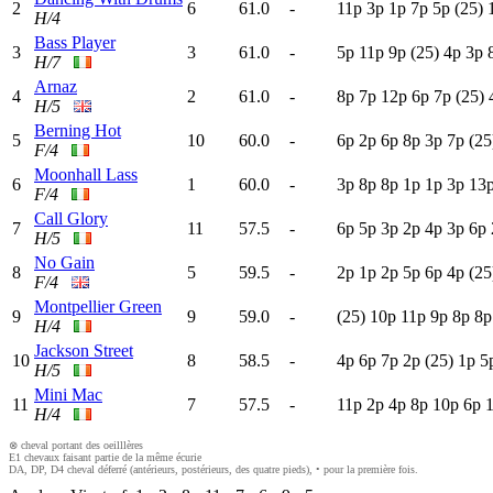
2
6
61.0
-
11p
3
p
1
p
7
p
5
p
(25)
H/4
Bass Player
3
3
61.0
-
5
p
11p
9
p
(25)
4
p
3
p
H/7
Arnaz
4
2
61.0
-
8
p
7
p
12p
6
p
7
p
(25)
H/5
Berning Hot
5
10
60.0
-
6
p
2
p
6
p
8
p
3
p
7
p
(25
F/4
Moonhall Lass
6
1
60.0
-
3
p
8
p
8
p
1
p
1
p
3
p
13
F/4
Call Glory
7
11
57.5
-
6
p
5
p
3
p
2
p
4
p
3
p
6
p
H/5
No Gain
8
5
59.5
-
2
p
1
p
2
p
5
p
6
p
4
p
(25
F/4
Montpellier Green
9
9
59.0
-
(25)
10p
11p
9
p
8
p
8
H/4
Jackson Street
10
8
58.5
-
4
p
6
p
7
p
2
p
(25)
1
p
5
H/5
Mini Mac
11
7
57.5
-
11p
2
p
4
p
8
p
10p
6
p
H/4
⊗ cheval portant des oeilllères
E1 chevaux faisant partie de la même écurie
DA, DP, D4 cheval déferré (antérieurs, postérieurs, des quatre pieds), • pour la première fois.