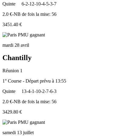
Quinte
6-2-12-10-4-5-3-7
2.0 €-NB de fois la mise: 56
3451.40 €
mardi 28 avril
Chantilly
Réunion 1
1° Course - Départ prévu à 13:55
Quinte
13-4-1-10-2-7-6-3
2.0 €-NB de fois la mise: 56
3429.80 €
samedi 13 juillet