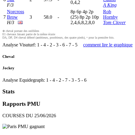
0,4,2
F/3
A King
Norcross
8
p
6
p
4
p
2
p
Rob
7
Brow
3
58.0
-
(25)
8
p
2
p
10p
Hornby
H/3
2,4,6,8,2,8,0
Tom Clover
⊗ cheval portant des oeilllères
E1 chevaux faisant partie de la même écurie
DA, DP, D4 cheval déferré (antérieurs, postérieurs, des quatre pieds), • pour la première fois.
Analyse Visuturf:
1
-
4
-
2
-
3
-
6
-
7
-
5
comment lire le graphique
Cheval
Jockey
Analyse Equidegraph:
1
-
4
-
2
-
7
-
3
-
5
-
6
Stats
Rapports PMU
COURSES DU 25/06/2026