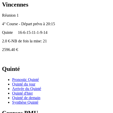
Vincennes
Réunion 1
4° Course - Départ prévu à 20:15
Quinte
16-6-15-11-1-9-14
2.0 €-NB de fois la mise: 21
2596.40 €
Quinté
Pronostic Quinté
Quinté du jour
Arrivée du Quinté
Quinté d'hier
Quinté de demain
Synthèse Quinté
Courses PMU