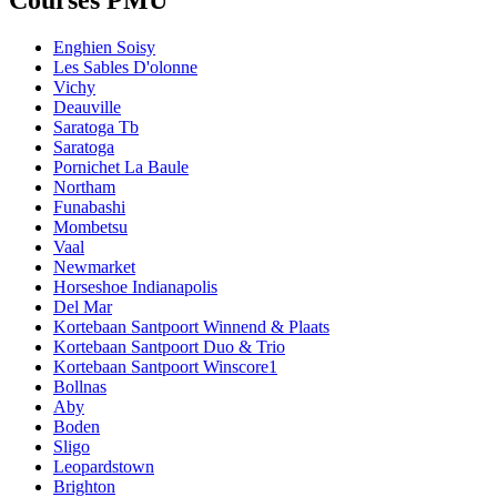
Enghien Soisy
Les Sables D'olonne
Vichy
Deauville
Saratoga Tb
Saratoga
Pornichet La Baule
Northam
Funabashi
Mombetsu
Vaal
Newmarket
Horseshoe Indianapolis
Del Mar
Kortebaan Santpoort Winnend & Plaats
Kortebaan Santpoort Duo & Trio
Kortebaan Santpoort Winscore1
Bollnas
Aby
Boden
Sligo
Leopardstown
Brighton