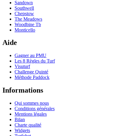
Sandown
Southwell
Chepstow
The Meadows
Woodbine Tb
Monticello
Aide
Gagner au PMU
Les 8 Règles du Turf
Visuturf
Challenge Quinté
Méthode Paddock
Informations
Qui sommes nous
Conditions générales
Mentions légales
Bilan
Charte qualité
Widgets
Turfobet