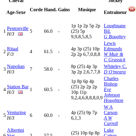
Cheval
Jockey
Corde
Hand.
Gains
Musique
Age-Sexe
Entraineur
1
p
1
p
2
p
5
p
2
p
Loughnane
Pentonville
1
5
66.0
-
(25)
5
p
Bil.
H/3
9,9,8,5,8,5
G Boughey
Lewis
Ritaal
4
p
3
p
(25)
10p
Edmunds
2
4
61.5
-
F/3
2
p
2
p
6,7,0,8,8
W Muir &
C Grassick
Napolian
8
p
(25)
4
p
3
p
Whiteley C.
3
7
58.0
-
H/3
3
p
2
p
2,6,7,7,8
D O'meara
Charles
1
p
8
p
6
p
4
p
Bishop
Station Bar
(25)
2
p
2
p
2
p
4
1
60.5
-
Eve
H/3
10p
11p
Johnson
9,2,4,6,8,8,8,0,9
Houghton
W A
Venturing
4
p
(25)
9
p
7
p
Carson
5
6
60.0
-
H/3
6,1,3
A W
Carroll
Albertini
Luke
(25)
10p
6
p
8
p
6
Star
2
57.5
-
Catton