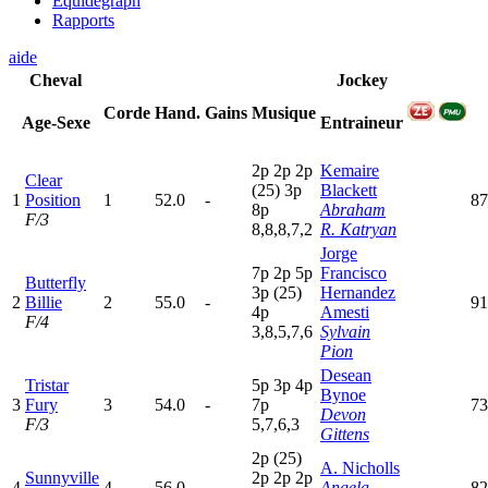
Equidegraph
Rapports
aide
Cheval
Jockey
Corde
Hand.
Gains
Musique
Age-Sexe
Entraineur
2
p
2
p
2
p
Kemaire
Clear
(25)
3
p
Blackett
1
Position
1
52.0
-
87
8
p
Abraham
F/3
8,8,8,7,2
R. Katryan
Jorge
7
p
2
p
5
p
Francisco
Butterfly
3
p
(25)
Hernandez
2
Billie
2
55.0
-
91
4
p
Amesti
F/4
3,8,5,7,6
Sylvain
Pion
Desean
Tristar
5
p
3
p
4
p
Bynoe
3
Fury
3
54.0
-
7
p
73
Devon
F/3
5,7,6,3
Gittens
2
p
(25)
A. Nicholls
Sunnyville
2
p
2
p
2
p
4
4
56.0
-
Angela
82