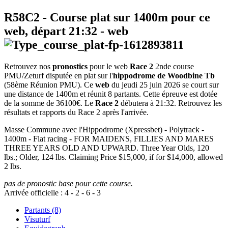
R58C2
- Course plat sur 1400m pour ce
web, départ
21:32
-
web
Retrouvez nos
pronostics
pour le web
Race 2
2nde course
PMU/Zeturf disputée en plat sur l'
hippodrome de Woodbine Tb
(58ème Réunion PMU). Ce
web
du jeudi 25 juin 2026 se court sur
une distance de 1400m et réunit 8 partants. Cette épreuve est dotée
de la somme de 36100€. Le
Race 2
débutera à 21:32. Retrouvez les
résultats et rapports du Race 2 après l'arrivée.
Masse Commune avec l'Hippodrome (Xpressbet) - Polytrack -
1400m - Flat racing - FOR MAIDENS, FILLIES AND MARES
THREE YEARS OLD AND UPWARD. Three Year Olds, 120
lbs.; Older, 124 lbs. Claiming Price $15,000, if for $14,000, allowed
2 lbs.
pas de pronostic base pour cette course.
Arrivée officielle :
4
-
2
-
6
-
3
Partants (8)
Visuturf