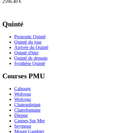
2596.40 €
Quinté
Pronostic Quinté
Quinté du jour
Arrivée du Quinté
Quinté d'hier
Quinté de demain
Synthèse Quinté
Courses PMU
Cabourg
Wolvega
Wolvega
Chateaubriant
Clairefontaine
Dieppe
Cagnes Sur Mer
Seymour
Mount Gambier