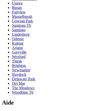
Urawa
Busan
Fairview
Musselburgh
Gowran Park
Saratoga Tb
Santiago
Lindesberg
Odense
Kalmar
Arjang
Greyville
Wexford
Thirsk
Brighton
Newmarket
Haydock
Delaware Park
Del Mar
The Meadows
Woodbine Tb
Aide