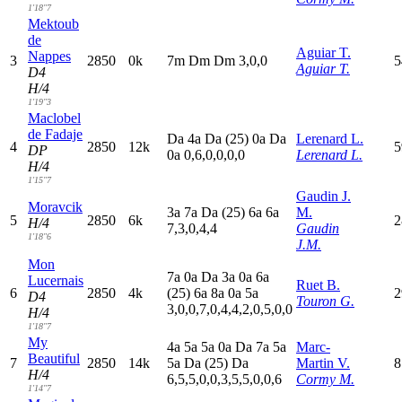
1'18"7
Mektoub
de
Aguiar T.
Nappes
3
2850
0k
7
m
D
m
D
m
3,0,0
5
Aguiar T.
D4
H/4
1'19"3
Maclobel
de Fadaje
D
a
4
a
D
a
(25)
0
a
D
a
Lerenard L.
4
2850
12k
5
DP
0
a
0,6,0,0,0,0
Lerenard L.
H/4
1'15"7
Gaudin J.
Moravcik
3
a
7
a
D
a
(25)
6
a
6
a
M.
5
2850
6k
2
H/4
7,3,0,4,4
Gaudin
1'18"6
J.M.
Mon
7
a
0
a
D
a
3
a
0
a
6
a
Lucernais
Ruet B.
6
2850
4k
(25)
6
a
8
a
0
a
5
a
2
D4
Touron G.
3,0,0,7,0,4,4,2,0,5,0,0
H/4
1'18"7
My
4
a
5
a
5
a
0
a
D
a
7
a
5
a
Marc-
Beautiful
7
2850
14k
5
a
D
a
(25)
D
a
Martin V.
8
H/4
6,5,5,0,0,3,5,5,0,0,6
Cormy M.
1'14"7