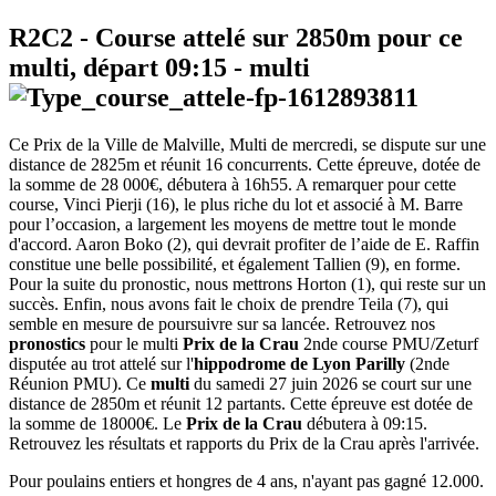
R2C2
- Course attelé sur 2850m pour ce
multi, départ
09:15
-
multi
Ce Prix de la Ville de Malville, Multi de mercredi, se dispute sur une
distance de 2825m et réunit 16 concurrents. Cette épreuve, dotée de
la somme de 28 000€, débutera à 16h55. A remarquer pour cette
course, Vinci Pierji (16), le plus riche du lot et associé à M. Barre
pour l’occasion, a largement les moyens de mettre tout le monde
d'accord. Aaron Boko (2), qui devrait profiter de l’aide de E. Raffin
constitue une belle possibilité, et également Tallien (9), en forme.
Pour la suite du pronostic, nous mettrons Horton (1), qui reste sur un
succès. Enfin, nous avons fait le choix de prendre Teila (7), qui
semble en mesure de poursuivre sur sa lancée. Retrouvez nos
pronostics
pour le multi
Prix de la Crau
2nde course PMU/Zeturf
disputée au trot attelé sur l'
hippodrome de Lyon Parilly
(2nde
Réunion PMU). Ce
multi
du samedi 27 juin 2026 se court sur une
distance de 2850m et réunit 12 partants. Cette épreuve est dotée de
la somme de 18000€. Le
Prix de la Crau
débutera à 09:15.
Retrouvez les résultats et rapports du Prix de la Crau après l'arrivée.
Pour poulains entiers et hongres de 4 ans, n'ayant pas gagné 12.000.