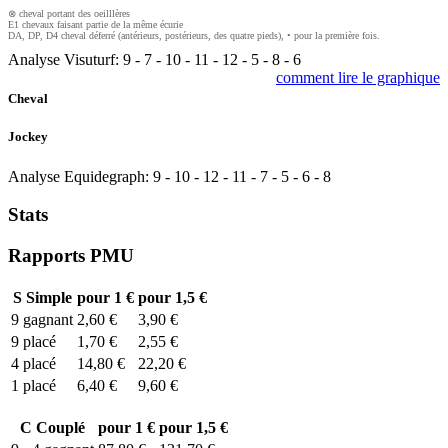
⊗ cheval portant des oeilllères
E1 chevaux faisant partie de la même écurie
DA, DP, D4 cheval déferré (antérieurs, postérieurs, des quatre pieds), • pour la première fois.
Analyse Visuturf:
9
-
7
-
10
-
11
-
12
-
5
-
8
-
6
comment lire le graphique
Cheval
Jockey
Analyse Equidegraph:
9
-
10
-
12
-
11
-
7
-
5
-
6
-
8
Stats
Rapports PMU
S
Simple
pour 1 €
pour 1,5 €
9
gagnant
2,60 €
3,90 €
9
placé
1,70 €
2,55 €
4
placé
14,80 €
22,20 €
1
placé
6,40 €
9,60 €
C
Couplé
pour 1 €
pour 1,5 €