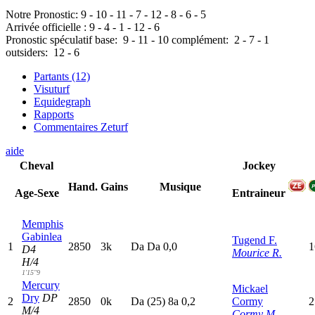
Notre Pronostic:
9
-
10
-
11
-
7
-
12
-
8
-
6
-
5
Arrivée officielle :
9
-
4
-
1
-
12
-
6
Pronostic spéculatif
base:
9
-
11
-
10
complément:
2
-
7
-
1
outsiders:
12
-
6
Partants (12)
Visuturf
Equidegraph
Rapports
Commentaires Zeturf
aide
Cheval
Jockey
Hand.
Gains
Musique
Age-Sexe
Entraineur
Memphis
Gabinlea
Tugend F.
1
2850
3k
D
a
D
a
0,0
1
D4
Mourice R.
H/4
1'15"9
Mercury
Mickael
Dry
DP
2
2850
0k
D
a
(25)
8
a
0,2
Cormy
2
M/4
Cormy M.