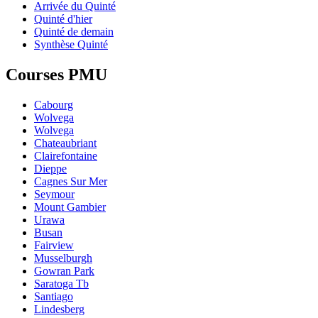
Arrivée du Quinté
Quinté d'hier
Quinté de demain
Synthèse Quinté
Courses PMU
Cabourg
Wolvega
Wolvega
Chateaubriant
Clairefontaine
Dieppe
Cagnes Sur Mer
Seymour
Mount Gambier
Urawa
Busan
Fairview
Musselburgh
Gowran Park
Saratoga Tb
Santiago
Lindesberg