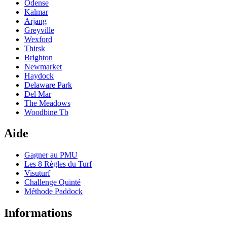
Odense
Kalmar
Arjang
Greyville
Wexford
Thirsk
Brighton
Newmarket
Haydock
Delaware Park
Del Mar
The Meadows
Woodbine Tb
Aide
Gagner au PMU
Les 8 Règles du Turf
Visuturf
Challenge Quinté
Méthode Paddock
Informations