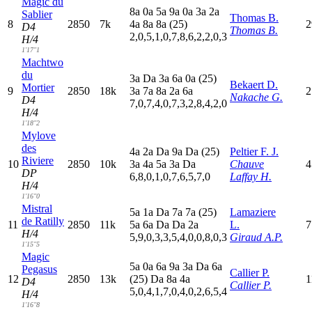
Magic du
8
a
0
a
5
a
9
a
0
a
3
a
2
a
Sablier
Thomas B.
8
2850
7k
4
a
8
a
8
a
(25)
2
D4
Thomas B.
2,0,5,1,0,7,8,6,2,2,0,3
H/4
1'17"1
Machtwo
du
3
a
D
a
3
a
6
a
0
a
(25)
Bekaert D.
Mortier
9
2850
18k
3
a
7
a
8
a
2
a
6
a
2
Nakache G.
D4
7,0,7,4,0,7,3,2,8,4,2,0
H/4
1'18"2
Mylove
des
4
a
2
a
D
a
9
a
D
a
(25)
Peltier F. J.
Riviere
10
2850
10k
3
a
4
a
5
a
3
a
D
a
Chauve
4
DP
6,8,0,1,0,7,6,5,7,0
Laffay H.
H/4
1'16"0
Mistral
5
a
1
a
D
a
7
a
7
a
(25)
Lamaziere
de Ratilly
11
2850
11k
5
a
6
a
D
a
D
a
2
a
L.
7
H/4
5,9,0,3,3,5,4,0,0,8,0,3
Giraud A.P.
1'15"5
Magic
5
a
0
a
6
a
9
a
3
a
D
a
6
a
Pegasus
Callier P.
12
2850
13k
(25)
D
a
8
a
4
a
1
D4
Callier P.
5,0,4,1,7,0,4,0,2,6,5,4
H/4
1'16"8