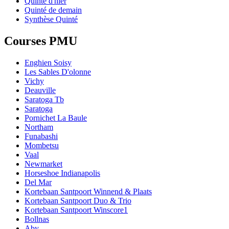
Quinté d'hier
Quinté de demain
Synthèse Quinté
Courses PMU
Enghien Soisy
Les Sables D'olonne
Vichy
Deauville
Saratoga Tb
Saratoga
Pornichet La Baule
Northam
Funabashi
Mombetsu
Vaal
Newmarket
Horseshoe Indianapolis
Del Mar
Kortebaan Santpoort Winnend & Plaats
Kortebaan Santpoort Duo & Trio
Kortebaan Santpoort Winscore1
Bollnas
Aby