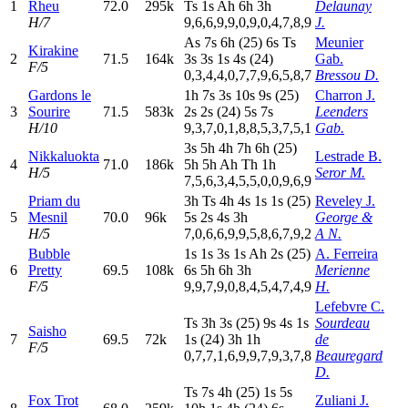
1
Rheu
72.0
295k
T
s
1
s
A
h
6
h
3
h
Delaunay
H/7
9,6,6,9,9,0,9,0,4,7,8,9
J.
A
s
7
s
6
h
(25)
6
s
T
s
Meunier
Kirakine
2
71.5
164k
3
s
3
s
1
s
4
s
(24)
Gab.
F/5
0,3,4,4,0,7,7,9,6,5,8,7
Bressou D.
Gardons le
1
h
7
s
3
s
10s
9
s
(25)
Charron J.
3
Sourire
71.5
583k
2
s
2
s
(24)
5
s
7
s
Leenders
H/10
9,3,7,0,1,8,8,5,3,7,5,1
Gab.
3
s
5
h
4
h
7
h
6
h
(25)
Nikkaluokta
Lestrade B.
4
71.0
186k
5
h
5
h
A
h
T
h
1
h
H/5
Seror M.
7,5,6,3,4,5,5,0,0,9,6,9
Priam du
3
h
T
s
4
h
4
s
1
s
1
s
(25)
Reveley J.
5
Mesnil
70.0
96k
5
s
2
s
4
s
3
h
George &
H/5
7,0,6,6,9,9,5,8,6,7,9,2
A N.
Bubble
1
s
1
s
3
s
1
s
A
h
2
s
(25)
A. Ferreira
6
Pretty
69.5
108k
6
s
5
h
6
h
3
h
Merienne
F/5
9,9,7,9,0,8,4,5,4,7,4,9
H.
Lefebvre C.
T
s
3
h
3
s
(25)
9
s
4
s
1
s
Sourdeau
Saisho
7
69.5
72k
1
s
(24)
3
h
1
h
de
F/5
0,7,7,1,6,9,9,7,9,3,7,8
Beauregard
D.
T
s
7
s
4
h
(25)
1
s
5
s
Fox Trot
Zuliani J.