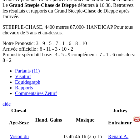
Le
Grand Steeple-Chase de Dieppe
débutera à 16:38. Retrouvez
les résultats et rapports du Grand Steeple-Chase de Dieppe après
l'arrivée.
STEEPLE-CHASE, 4400 metres 87.000- HANDICAP Pour tous
chevaux de 5 ans et au-dessus.
Notre Pronostic:
3
-
9
-
5
-
7
-
1
-
6
-
8
-
10
Arrivée officielle :
6
-
11
-
3
-
10
-
2
Pronostic spéculatif
base:
3
-
5
-
9
complément:
7
-
1
-
6
outsiders:
8
-
2
Partants (11)
Visuturf
Equidegraph
Rapports
Commentaires Zeturf
aide
Cheval
Jockey
Hand.
Gains
Musique
Age-Sexe
Entraineur
Vision du
1
s
4
h
4
h
1
h
(25)
1
h
Renard A.