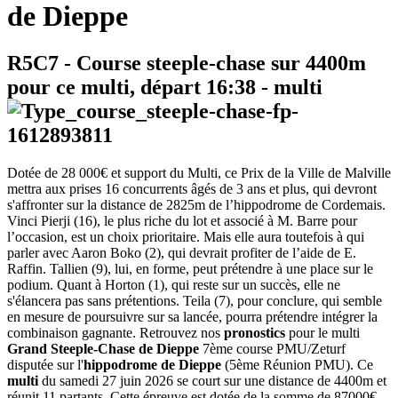
de Dieppe
R5C7
- Course steeple-chase sur 4400m
pour ce multi, départ
16:38
-
multi
Dotée de 28 000€ et support du Multi, ce Prix de la Ville de Malville
mettra aux prises 16 concurrents âgés de 3 ans et plus, qui devront
s'affronter sur la distance de 2825m de l’hippodrome de Cordemais.
Vinci Pierji (16), le plus riche du lot et associé à M. Barre pour
l’occasion, est un choix prioritaire. Mais elle aura toutefois à qui
parler avec Aaron Boko (2), qui devrait profiter de l’aide de E.
Raffin. Tallien (9), lui, en forme, peut prétendre à une place sur le
podium. Quant à Horton (1), qui reste sur un succès, elle ne
s'élancera pas sans prétentions. Teila (7), pour conclure, qui semble
en mesure de poursuivre sur sa lancée, pourra prétendre intégrer la
combinaison gagnante. Retrouvez nos
pronostics
pour le multi
Grand Steeple-Chase de Dieppe
7ème course PMU/Zeturf
disputée sur l'
hippodrome de Dieppe
(5ème Réunion PMU). Ce
multi
du samedi 27 juin 2026 se court sur une distance de 4400m et
réunit 11 partants. Cette épreuve est dotée de la somme de 87000€.