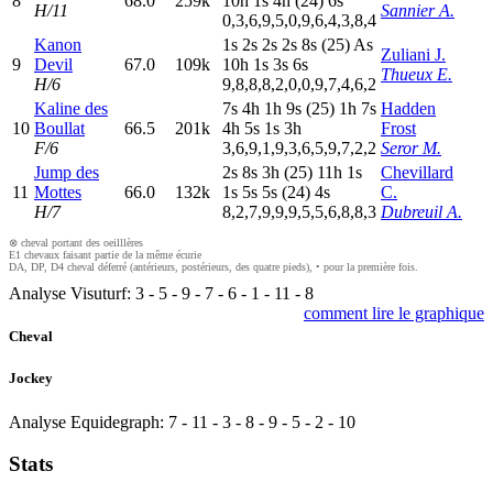
8
68.0
259k
10h
1
s
4
h
(24)
6
s
H/11
Sannier A.
0,3,6,9,5,0,9,6,4,3,8,4
Kanon
1
s
2
s
2
s
2
s
8
s
(25)
A
s
Zuliani J.
9
Devil
67.0
109k
10h
1
s
3
s
6
s
Thueux E.
H/6
9,8,8,8,2,0,0,9,7,4,6,2
Kaline des
7
s
4
h
1
h
9
s
(25)
1
h
7
s
Hadden
10
Boullat
66.5
201k
4
h
5
s
1
s
3
h
Frost
F/6
3,6,9,1,9,3,6,5,9,7,2,2
Seror M.
Jump des
2
s
8
s
3
h
(25)
11h
1
s
Chevillard
11
Mottes
66.0
132k
1
s
5
s
5
s
(24)
4
s
C.
H/7
8,2,7,9,9,9,5,5,6,8,8,3
Dubreuil A.
⊗ cheval portant des oeilllères
E1 chevaux faisant partie de la même écurie
DA, DP, D4 cheval déferré (antérieurs, postérieurs, des quatre pieds), • pour la première fois.
Analyse Visuturf:
3
-
5
-
9
-
7
-
6
-
1
-
11
-
8
comment lire le graphique
Cheval
Jockey
Analyse Equidegraph:
7
-
11
-
3
-
8
-
9
-
5
-
2
-
10
Stats