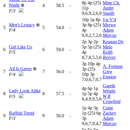
8
p
4
p
(25)
Mme Ch.
Night
⊗
4
4
58.5
-
11p
Justin
F/3
9,6,9,2,6,9
Snaith
10p
1
p
8
p
J-p V'd
Meg's Legacy
⊗
3
p
8
p
(25)
Merwe
5
5
54.0
-
F/4
4
p
Adam
0,9,2,7,2,6
Marcus
2
p
3
p
2
p
Keagan De
Girl Like Us
5
p
5
p
(25)
Melo
6
6
59.0
-
F/5
4
p
Keith
8,7,8,5,5,6
Reeves
3
p
10p
4
p
A. Fortune
All Is Green
⊗
3
p
(25)
7
7
56.0
-
Greg
10p
3
p
F/4
Ennion
7,0,6,7,0,7
Gareth
4
p
6
p
1
p
Lady Look Alike
Wright
8
8
57.5
-
1
p
5
p
4
p
W R
F/5
6,4,9,9,5,6
Crawford
1
p
4
p
3
p
Craig
Raffish Trend
1
p
(25)
6
p
Zackey
9
9
56.0
-
F/3
3
p
Adam
9,6,7,9,4,7
Marcus
5
p
5
p
5
p