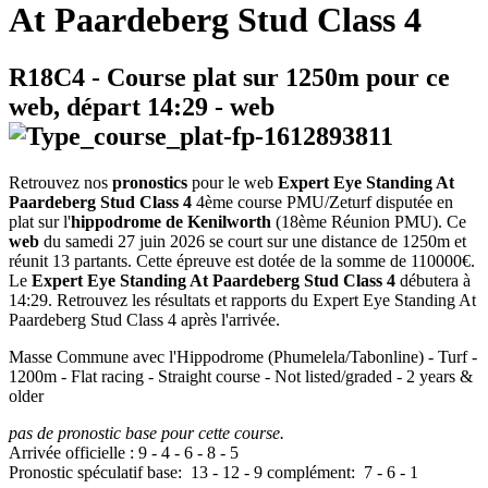
At Paardeberg Stud Class 4
R18C4
- Course plat sur 1250m pour ce
web, départ
14:29
-
web
Retrouvez nos
pronostics
pour le web
Expert Eye Standing At
Paardeberg Stud Class 4
4ème course PMU/Zeturf disputée en
plat sur l'
hippodrome de Kenilworth
(18ème Réunion PMU). Ce
web
du samedi 27 juin 2026 se court sur une distance de 1250m et
réunit 13 partants. Cette épreuve est dotée de la somme de 110000€.
Le
Expert Eye Standing At Paardeberg Stud Class 4
débutera à
14:29. Retrouvez les résultats et rapports du Expert Eye Standing At
Paardeberg Stud Class 4 après l'arrivée.
Masse Commune avec l'Hippodrome (Phumelela/Tabonline) - Turf -
1200m - Flat racing - Straight course - Not listed/graded - 2 years &
older
pas de pronostic base pour cette course.
Arrivée officielle :
9
-
4
-
6
-
8
-
5
Pronostic spéculatif
base:
13
-
12
-
9
complément:
7
-
6
-
1