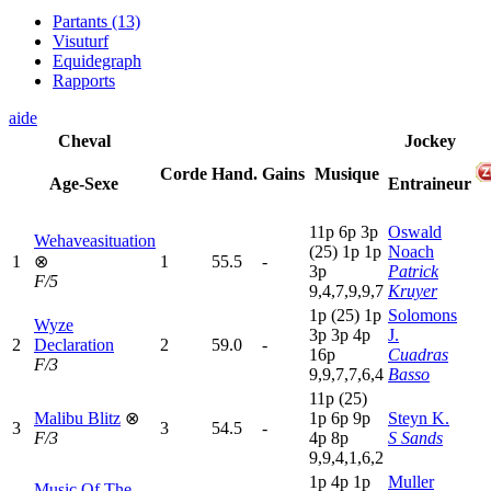
Partants (13)
Visuturf
Equidegraph
Rapports
aide
Cheval
Jockey
Corde
Hand.
Gains
Musique
Age-Sexe
Entraineur
11p
6
p
3
p
Oswald
Wehaveasituation
(25)
1
p
1
p
Noach
1
⊗
1
55.5
-
3
p
Patrick
F/5
9,4,7,9,9,7
Kruyer
1
p
(25)
1
p
Solomons
Wyze
3
p
3
p
4
p
J.
2
Declaration
2
59.0
-
16p
Cuadras
F/3
9,9,7,7,6,4
Basso
11p
(25)
Malibu Blitz
⊗
1
p
6
p
9
p
Steyn K.
3
3
54.5
-
F/3
4
p
8
p
S Sands
9,9,4,1,6,2
1
p
4
p
1
p
Muller
Music Of The