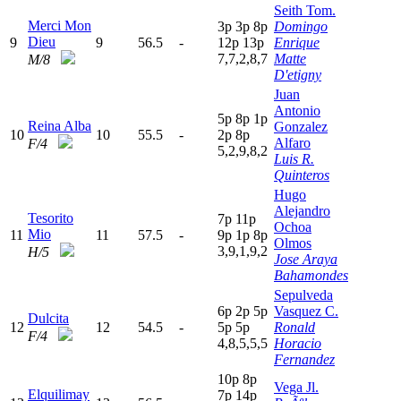
Seith Tom.
Merci Mon
3
p
3
p
8
p
Domingo
Dieu
9
9
56.5
-
12p
13p
Enrique
7,7,2,8,7
Matte
M/8
D'etigny
Juan
Antonio
5
p
8
p
1
p
Reina Alba
Gonzalez
10
10
55.5
-
2
p
8
p
Alfaro
F/4
5,2,9,8,2
Luis R.
Quinteros
Hugo
Alejandro
Tesorito
7
p
11p
Ochoa
Mio
11
11
57.5
-
9
p
1
p
8
p
Olmos
3,9,1,9,2
H/5
Jose Araya
Bahamondes
Sepulveda
6
p
2
p
5
p
Vasquez C.
Dulcita
12
12
54.5
-
5
p
5
p
Ronald
F/4
4,8,5,5,5
Horacio
Fernandez
10p
8
p
Vega Jl.
Elquilimay
7
p
14p