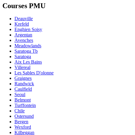
Courses PMU
Deauville
Krefeld
Enghien Soisy
Argentan
Avenches
Meadowlands
Saratoga Tb
Saratoga
Aix Les Bains
Villereal
Les Sables D'olonne
Graignes
Randwick
Caulfield
Seoul
Belmont
Turffontein
Chile
Ostersund
Bergen
Wexford
Kilbeggan