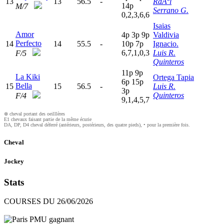
13
13
56.5
-
RaÃºl
14p
M/7
Serrano G.
0,2,3,6,6
Isaias
Amor
4
p
3
p
9
p
Valdivia
Perfecto
14
14
55.5
-
10p
7
p
Ignacio.
6,7,1,0,3
Luis R.
F/5
Quinteros
11p
9
p
La Kiki
Ortega Tapia
6
p
15p
Bella
15
15
56.5
-
Luis R.
3
p
Quinteros
F/4
9,1,4,5,7
⊗ cheval portant des oeilllères
E1 chevaux faisant partie de la même écurie
DA, DP, D4 cheval déferré (antérieurs, postérieurs, des quatre pieds), • pour la première fois.
Cheval
Jockey
Stats
COURSES DU 26/06/2026