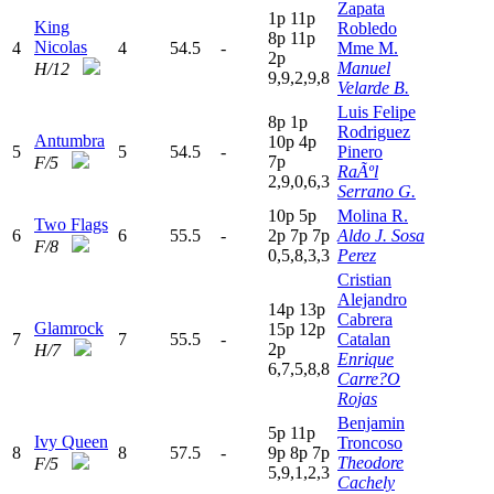
Zapata
1
p
11p
King
Robledo
8
p
11p
Nicolas
4
4
54.5
-
Mme M.
2
p
Manuel
H/12
9,9,2,9,8
Velarde B.
Luis Felipe
8
p
1
p
Rodriguez
Antumbra
10p
4
p
5
5
54.5
-
Pinero
7
p
F/5
RaÃºl
2,9,0,6,3
Serrano G.
10p
5
p
Molina R.
Two Flags
6
6
55.5
-
2
p
7
p
7
p
Aldo J. Sosa
F/8
0,5,8,3,3
Perez
Cristian
Alejandro
14p
13p
Cabrera
Glamrock
15p
12p
7
7
55.5
-
Catalan
2
p
H/7
Enrique
6,7,5,8,8
Carre?O
Rojas
Benjamin
5
p
11p
Ivy Queen
Troncoso
8
8
57.5
-
9
p
8
p
7
p
Theodore
F/5
5,9,1,2,3
Cachely