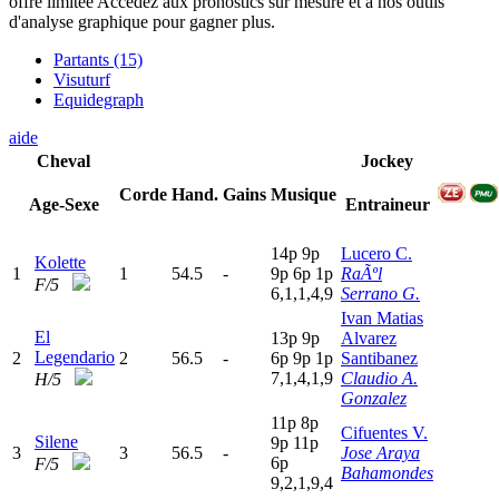
offre limitée
Accédez aux pronostics sur mesure et à nos outils
d'analyse graphique pour gagner plus.
Partants (15)
Visuturf
Equidegraph
aide
Cheval
Jockey
Corde
Hand.
Gains
Musique
Age-Sexe
Entraineur
14p
9
p
Lucero C.
Kolette
1
1
54.5
-
9
p
6
p
1
p
RaÃºl
F/5
6,1,1,4,9
Serrano G.
Ivan Matias
El
13p
9
p
Alvarez
Legendario
2
2
56.5
-
6
p
9
p
1
p
Santibanez
7,1,4,1,9
Claudio A.
H/5
Gonzalez
11p
8
p
Cifuentes V.
Silene
9
p
11p
3
3
56.5
-
Jose Araya
6
p
F/5
Bahamondes
9,2,1,9,4