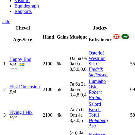
Visuturf
Equidegraph
Rapports
aide
Cheval
Jockey
Hand.
Gains
Musique
Age-Sexe
Entraineur
Osterlof
D
a
5
a
0
a
Westrum
Happy End
1
2100
6k
0
a
0
a
Sti. C.
55
F/4
0,5,0,0,0
Fredrik
1'16"4
Steffensen
Lumiaho
7
a
6
a
2
a
First Dimension
Osk.
2
2100
5k
0
a
6
a
69
F/4
Robert
3,4,8,0,4
Frohm
Salord
7
a
7
a
0
a
Bosch
Flying Felix
3
2100
4k
Q
m
4
a
Toful
58
H/7
3,3,0,6
Holmberg
Asa
(25)
0
a