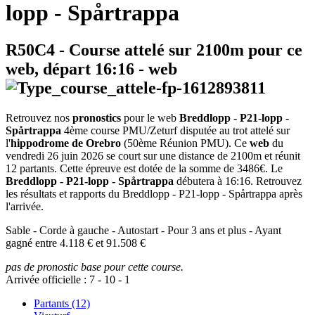
lopp - Spårtrappa
R50C4
- Course attelé sur 2100m pour ce
web, départ
16:16
-
web
Retrouvez nos
pronostics
pour le web
Breddlopp - P21-lopp -
Spårtrappa
4ème course PMU/Zeturf disputée au trot attelé sur
l'
hippodrome de Orebro
(50ème Réunion PMU). Ce
web
du
vendredi 26 juin 2026 se court sur une distance de 2100m et réunit
12 partants. Cette épreuve est dotée de la somme de 3486€. Le
Breddlopp - P21-lopp - Spårtrappa
débutera à 16:16. Retrouvez
les résultats et rapports du Breddlopp - P21-lopp - Spårtrappa après
l'arrivée.
Sable - Corde à gauche - Autostart - Pour 3 ans et plus - Ayant
gagné entre 4.118 € et 91.508 €
pas de pronostic base pour cette course.
Arrivée officielle :
7
-
10
-
1
Partants (12)