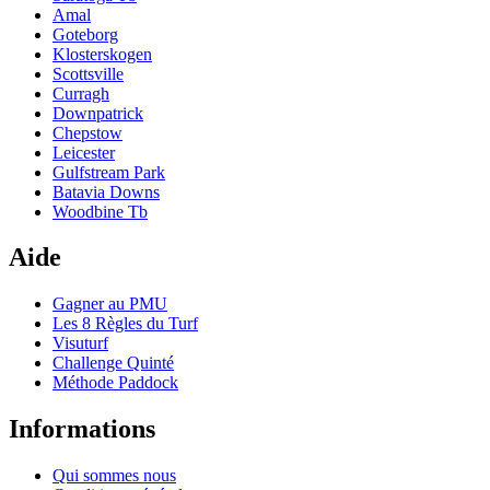
Amal
Goteborg
Klosterskogen
Scottsville
Curragh
Downpatrick
Chepstow
Leicester
Gulfstream Park
Batavia Downs
Woodbine Tb
Aide
Gagner au PMU
Les 8 Règles du Turf
Visuturf
Challenge Quinté
Méthode Paddock
Informations
Qui sommes nous