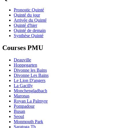
Pronostic Quinté
Quinté du jour
Arrivée du Quinté
Quinté d'hier
Quinté de demain
Synthèse Quinté
Courses PMU
Deauville
Hoppegarten
Divonne les Bains
Divonne Les Bains
Le Lion D'angers
La Gacilly
Monchengladbach
Maronas
Royan La Palmyre
Pompadour
Busan
Seoul
Monmouth Park
Saratoga Tb