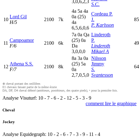
3,0,6,2,3
S.C.
4
a
5
a
4
a
Cordeau P.
Lord Gil
0
a
(25)
10
2100
7k
J.
85
H/5
4
a
P. Karlsson
6,5,6,0,6
7
a
0
a
Q
a
Linderoth
Campoamor
(25)
0
a
P.
11
2100
6k
49
F/6
D
a
Linderoth
3,0,0,0
Mikael A
8
a
3
a
0
a
Nilsson
Athena S.S.
(25)
5
a
Jimmy
12
2100
8k
64
F/7
0
a
S.
2,7,0,5,0
Svantesson
⊗ cheval portant des oeilllères
E1 chevaux faisant partie de la même écurie
DA, DP, D4 cheval déferré (antérieurs, postérieurs, des quatre pieds), • pour la première fois.
Analyse Visuturf:
10
-
7
-
6
-
2
-
12
-
5
-
3
-
9
comment lire le graphique
Cheval
Jockey
Analyse Equidegraph:
10
-
2
-
6
-
7
-
3
-
9
-
11
-
4