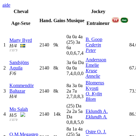
aide
Cheval
Jockey
Hand.
Gains
Musique
Age-Sexe
Entraineur
0
a
0
a
4
a
B. Goop
Marty Byrd
(25)
3
a
1
2140
9k
Cederin
84
H/4
6
a
Peter
1'15"3
0,0,6,7,4
Andersson
Sandsjöns
3
a
6
a
D
a
Emelie
2
Aquila
2140
8k
0
a
0
a
67
Kruse
F/6
7,4,0,0,0
Annelie
Blomerus
Kommendör
8
a
3
a
0
a
Kyosti
3
Baltazar
2140
8k
2
a
7
a
73.
O. Kylin
H/4
2,7,0,8,3
Blom
(25)
D
a
Mo Salah
2
a
2
a
5
a
Eklundh A.
4
2140
14k
86.
H/5
D
a
Eklundh A.
1'15"0
0,8,8,5,0
8
a
1
a
4
a
Ostre O. J.
O.M.Megastep
(25)
5
a