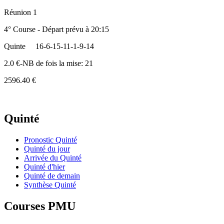
Réunion 1
4° Course - Départ prévu à 20:15
Quinte
16-6-15-11-1-9-14
2.0 €-NB de fois la mise: 21
2596.40 €
Quinté
Pronostic Quinté
Quinté du jour
Arrivée du Quinté
Quinté d'hier
Quinté de demain
Synthèse Quinté
Courses PMU