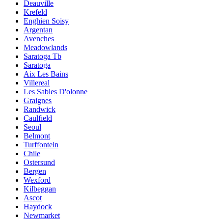
Deauville
Krefeld
Enghien Soisy
Argentan
Avenches
Meadowlands
Saratoga Tb
Saratoga
Aix Les Bains
Villereal
Les Sables D'olonne
Graignes
Randwick
Caulfield
Seoul
Belmont
Turffontein
Chile
Ostersund
Bergen
Wexford
Kilbeggan
Ascot
Haydock
Newmarket