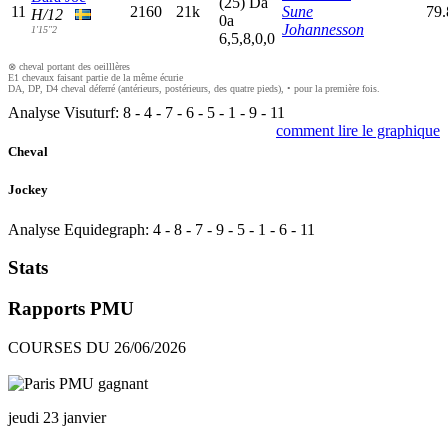
(25)
D
a
11
2160
21k
Sune
79.
H/12
0
a
Johannesson
1'15"2
6,5,8,0,0
⊗ cheval portant des oeilllères
E1 chevaux faisant partie de la même écurie
DA, DP, D4 cheval déferré (antérieurs, postérieurs, des quatre pieds), • pour la première fois.
Analyse Visuturf:
8
-
4
-
7
-
6
-
5
-
1
-
9
-
11
comment lire le graphique
Cheval
Jockey
Analyse Equidegraph:
4
-
8
-
7
-
9
-
5
-
1
-
6
-
11
Stats
Rapports PMU
COURSES DU 26/06/2026
jeudi 23 janvier