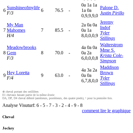
0
a
1
a
1
a
Sunshineofmylife
Palone D.
6
6
76.5
-
1
a
0
a
F/3
Justin Pirillo
0,9,9,9,0
Jeremy
My Man
2
a
0
a
0
a
Indof
7
Mahomes
7
85.5
-
0
a
1
a
Tyler
H/4
8,0,0,0,9
Stillings
Walterstrom
Meadowbrooks
4
a
0
a
0
a
Mme S.
8
Gem
8
70.0
-
0
a
2
a
Krista Cole-
F/3
6,0,0,0,8
Simpson
Maddison
4
a
3
a
2
a
Hey Loretta
Brown
9
9
63.0
-
0
a
0
a
F/4
Tyler
6,7,8,0,0
Stillings
⊗ cheval portant des oeilllères
E1 chevaux faisant partie de la même écurie
DA, DP, D4 cheval déferré (antérieurs, postérieurs, des quatre pieds), • pour la première fois.
Analyse Visuturf:
6
-
5
-
7
-
3
-
2
-
4
-
9
-
8
comment lire le graphique
Cheval
Jockey