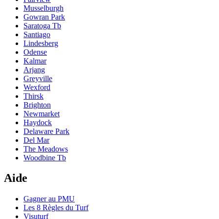
Musselburgh
Gowran Park
Saratoga Tb
Santiago
Lindesberg
Odense
Kalmar
Arjang
Greyville
Wexford
Thirsk
Brighton
Newmarket
Haydock
Delaware Park
Del Mar
The Meadows
Woodbine Tb
Aide
Gagner au PMU
Les 8 Règles du Turf
Visuturf