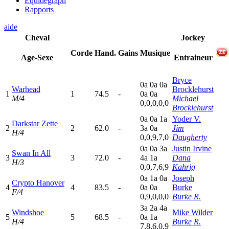
Equidegraph
Rapports
aide
Cheval
Jockey
Corde
Hand.
Gains
Musique
Age-Sexe
Entraineur
Bryce
0
a
0
a
0
a
Warhead
Brocklehurst
1
1
74.5
-
0
a
0
a
M/4
Michael
0,0,0,0,0
Brocklehurst
0
a
0
a
1
a
Yoder V.
Darkstar Zette
2
2
62.0
-
3
a
0
a
Jim
H/4
0,0,9,7,0
Daugherty
0
a
0
a
3
a
Justin Irvine
Swan In All
3
3
72.0
-
4
a
1
a
Dana
H/3
0,0,7,6,9
Kahrig
0
a
1
a
0
a
Joseph
Crypto Hanover
4
4
83.5
-
0
a
0
a
Burke
F/4
0,9,0,0,0
Burke R.
3
a
2
a
4
a
Windshoe
Mike Wilder
5
5
68.5
-
0
a
1
a
H/4
Burke R.
7,8,6,0,9