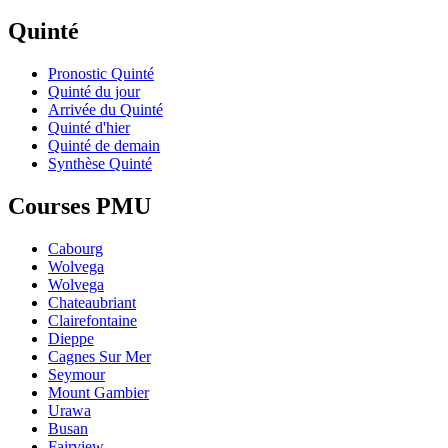
Quinté
Pronostic Quinté
Quinté du jour
Arrivée du Quinté
Quinté d'hier
Quinté de demain
Synthèse Quinté
Courses PMU
Cabourg
Wolvega
Wolvega
Chateaubriant
Clairefontaine
Dieppe
Cagnes Sur Mer
Seymour
Mount Gambier
Urawa
Busan
Fairview