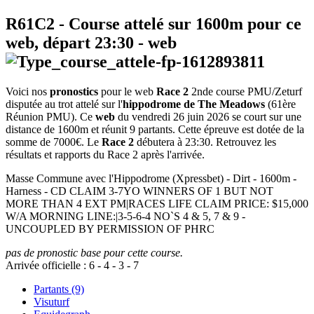
R61C2
- Course attelé sur 1600m pour ce
web, départ
23:30
-
web
Voici nos
pronostics
pour le web
Race 2
2nde course PMU/Zeturf
disputée au trot attelé sur l'
hippodrome de The Meadows
(61ère
Réunion PMU). Ce
web
du vendredi 26 juin 2026 se court sur une
distance de 1600m et réunit 9 partants. Cette épreuve est dotée de la
somme de 7000€. Le
Race 2
débutera à 23:30. Retrouvez les
résultats et rapports du Race 2 après l'arrivée.
Masse Commune avec l'Hippodrome (Xpressbet) - Dirt - 1600m -
Harness - CD CLAIM 3-7YO WINNERS OF 1 BUT NOT
MORE THAN 4 EXT PM|RACES LIFE CLAIM PRICE: $15,000
W/A MORNING LINE:|3-5-6-4 NO`S 4 & 5, 7 & 9 -
UNCOUPLED BY PERMISSION OF PHRC
pas de pronostic base pour cette course.
Arrivée officielle :
6
-
4
-
3
-
7
Partants (9)
Visuturf