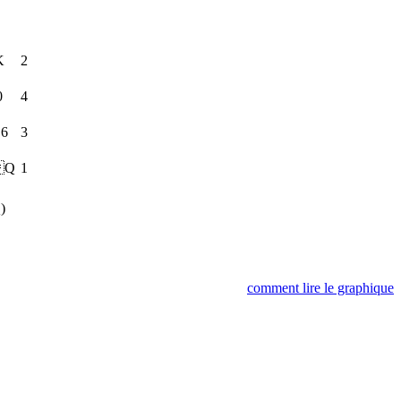
K
2
0
4
6
3
Q
1
)
comment lire le graphique