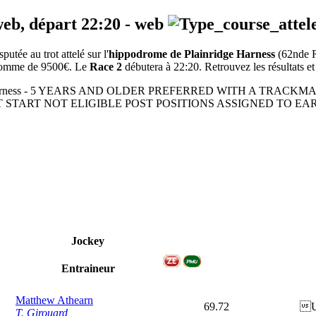
web, départ
22:20
-
web
tée au trot attelé sur l'
hippodrome de Plainridge Harness
(62nde 
a somme de 9500€. Le
Race 2
débutera à 22:20. Retrouvez les résultats et
1600m - Harness - 5 YEARS AND OLDER PREFERRED WITH A TR
 START NOT ELIGIBLE POST POSITIONS ASSIGNED TO EA
Jockey
Entraineur
Matthew Athearn
69.72

T. Girouard