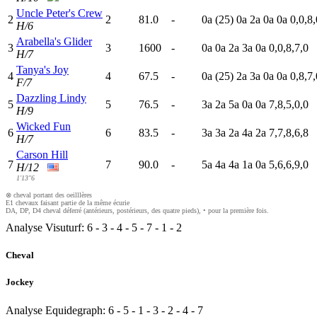
Uncle Peter's Crew
2
2
81.0
-
0
a
(25)
0
a
2
a
0
a
0
a
0,0,8,
H/6
Arabella's Glider
3
3
1600
-
0
a
0
a
2
a
3
a
0
a
0,0,8,7,0
H/7
Tanya's Joy
4
4
67.5
-
0
a
(25)
2
a
3
a
0
a
0
a
0,8,7,
F/7
Dazzling Lindy
5
5
76.5
-
3
a
2
a
5
a
0
a
0
a
7,8,5,0,0
H/9
Wicked Fun
6
6
83.5
-
3
a
3
a
2
a
4
a
2
a
7,7,8,6,8
H/7
Carson Hill
7
7
90.0
-
5
a
4
a
4
a
1
a
0
a
5,6,6,9,0
H/12
1'13"6
⊗ cheval portant des oeilllères
E1 chevaux faisant partie de la même écurie
DA, DP, D4 cheval déferré (antérieurs, postérieurs, des quatre pieds), • pour la première fois.
Analyse Visuturf:
6
-
3
-
4
-
5
-
7
-
1
-
2
Cheval
Jockey
Analyse Equidegraph:
6
-
5
-
1
-
3
-
2
-
4
-
7