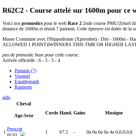
R62C2
- Course attelé sur 1600m pour ce 
Voici nos
pronostics
pour le web
Race 2
2nde course PMU/Zeturf dispu
distance de 1600m et réunit 7 partants. Cette épreuve est dotée de l
Masse Commune avec l'Hippodrome (Xpressbet) - Dirt - 
ALLOWED 1 POINT)|WINNERS THIS TMR OR HIGHER LAST
pas de pronostic base pour cette course.
Arrivée officielle :
6
-
3
-
5
-
4
Partants (7)
Visuturf
Equidegraph
Rapports
aide
Cheval
Corde
Hand.
Gains
Musique
Age-Sexe
Prescott
1
1
67.5
-
0
a
0
a
0
a
0
a
4
a
0,0,0,0,6
H/10