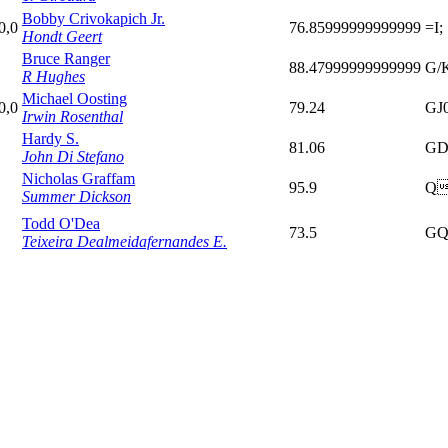
Bobby Crivokapich Jr.
0,0
76.85999999999999
=I;
Hondt Geert
Bruce Ranger
88.47999999999999
G/
R Hughes
Michael Oosting
0,0
79.24
GJ
Irwin Rosenthal
Hardy S.
81.06
GD
John Di Stefano
Nicholas Graffam
95.9
Q
Summer Dickson
Todd O'Dea
73.5
GQ
Teixeira Dealmeidafernandes E.