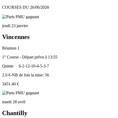
COURSES DU 26/06/2026
jeudi 23 janvier
Vincennes
Réunion 1
1° Course - Départ prévu à 13:55
Quinte
6-2-12-10-4-5-3-7
2.0 €-NB de fois la mise: 56
3451.40 €
mardi 28 avril
Chantilly