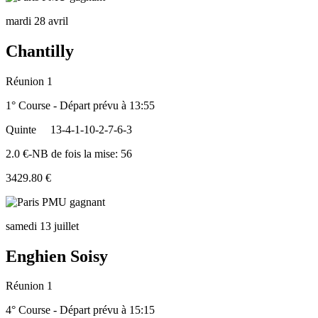
mardi 28 avril
Chantilly
Réunion 1
1° Course - Départ prévu à 13:55
Quinte
13-4-1-10-2-7-6-3
2.0 €-NB de fois la mise: 56
3429.80 €
samedi 13 juillet
Enghien Soisy
Réunion 1
4° Course - Départ prévu à 15:15