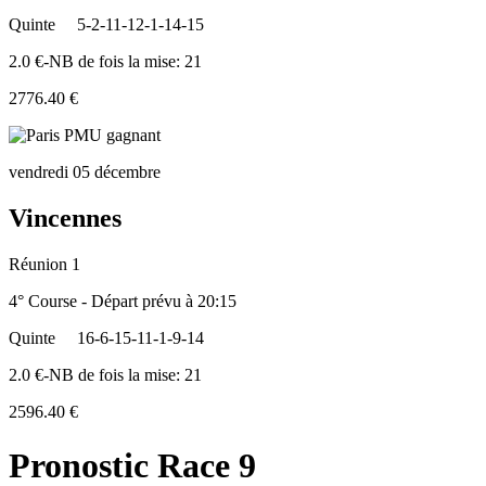
Quinte
5-2-11-12-1-14-15
2.0 €-NB de fois la mise: 21
2776.40 €
vendredi 05 décembre
Vincennes
Réunion 1
4° Course - Départ prévu à 20:15
Quinte
16-6-15-11-1-9-14
2.0 €-NB de fois la mise: 21
2596.40 €
Pronostic Race 9