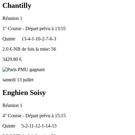
Chantilly
Réunion 1
1° Course - Départ prévu à 13:55
Quinte
13-4-1-10-2-7-6-3
2.0 €-NB de fois la mise: 56
3429.80 €
samedi 13 juillet
Enghien Soisy
Réunion 1
4° Course - Départ prévu à 15:15
Quinte
5-2-11-12-1-14-15