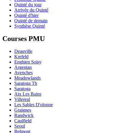
Quinté du jour
Arrivée du Quinté
Quinté d'hier
Quinté de demain
Synthèse Quinté
Courses PMU
Deauville
Krefeld
Enghien Soisy
Argentan
Avenches
Meadowlands
Saratoga Tb
Saratoga
Aix Les Bains
Villereal
Les Sables D'olonne
Graignes
Randwick
Caulfield
Seoul
Belmont