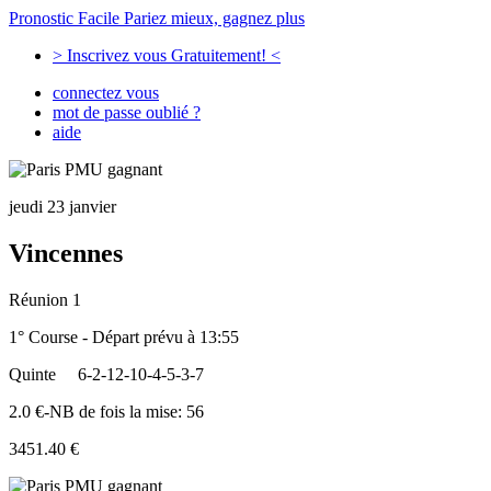
Pronostic Facile
Pariez mieux, gagnez plus
> Inscrivez vous Gratuitement! <
connectez vous
mot de passe oublié ?
aide
jeudi 23 janvier
Vincennes
Réunion 1
1° Course - Départ prévu à 13:55
Quinte
6-2-12-10-4-5-3-7
2.0 €-NB de fois la mise: 56
3451.40 €