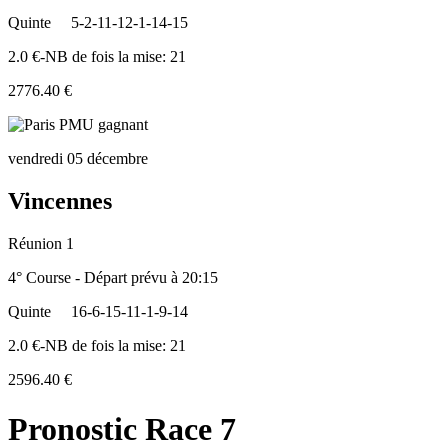
Quinte
5-2-11-12-1-14-15
2.0 €-NB de fois la mise: 21
2776.40 €
vendredi 05 décembre
Vincennes
Réunion 1
4° Course - Départ prévu à 20:15
Quinte
16-6-15-11-1-9-14
2.0 €-NB de fois la mise: 21
2596.40 €
Pronostic Race 7