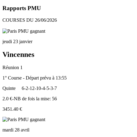
Rapports PMU
COURSES DU 26/06/2026
jeudi 23 janvier
Vincennes
Réunion 1
1° Course - Départ prévu à 13:55
Quinte
6-2-12-10-4-5-3-7
2.0 €-NB de fois la mise: 56
3451.40 €
mardi 28 avril