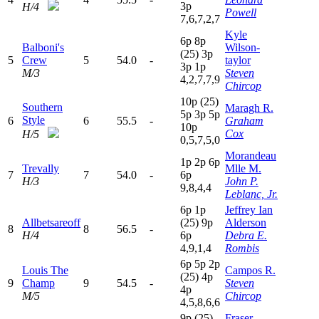
3
p
H/4
Powell
7,6,7,2,7
Kyle
6
p
8
p
Balboni's
Wilson-
(25)
3
p
5
Crew
5
54.0
-
taylor
3
p
1
p
M/3
Steven
4,2,7,7,9
Chircop
10p
(25)
Southern
Maragh R.
5
p
3
p
5
p
Style
6
6
55.5
-
Graham
10p
Cox
H/5
0,5,7,5,0
Morandeau
1
p
2
p
6
p
Trevally
Mlle M.
7
7
54.0
-
6
p
H/3
John P.
9,8,4,4
Leblanc, Jr.
6
p
1
p
Jeffrey Ian
Allbetsareoff
(25)
9
p
Alderson
8
8
56.5
-
H/4
6
p
Debra E.
4,9,1,4
Rombis
6
p
5
p
2
p
Louis The
Campos R.
(25)
4
p
9
Champ
9
54.5
-
Steven
4
p
M/5
Chircop
4,5,8,6,6
9
p
(25)
Fraser