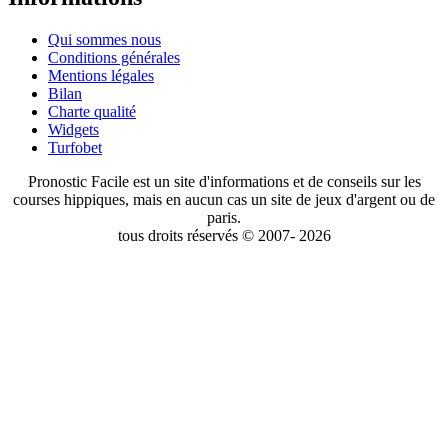
Qui sommes nous
Conditions générales
Mentions légales
Bilan
Charte qualité
Widgets
Turfobet
Pronostic Facile est un site d'informations et de conseils sur les
courses hippiques, mais en aucun cas un site de jeux d'argent ou de
paris.
tous droits réservés © 2007- 2026