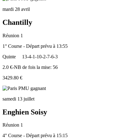
mardi 28 avril
Chantilly
Réunion 1
1° Course - Départ prévu à 13:55
Quinte
13-4-1-10-2-7-6-3
2.0 €-NB de fois la mise: 56
3429.80 €
samedi 13 juillet
Enghien Soisy
Réunion 1
4° Course - Départ prévu à 15:15