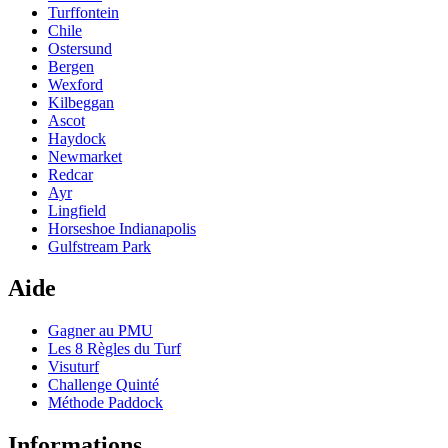
Turffontein
Chile
Ostersund
Bergen
Wexford
Kilbeggan
Ascot
Haydock
Newmarket
Redcar
Ayr
Lingfield
Horseshoe Indianapolis
Gulfstream Park
Aide
Gagner au PMU
Les 8 Règles du Turf
Visuturf
Challenge Quinté
Méthode Paddock
Informations