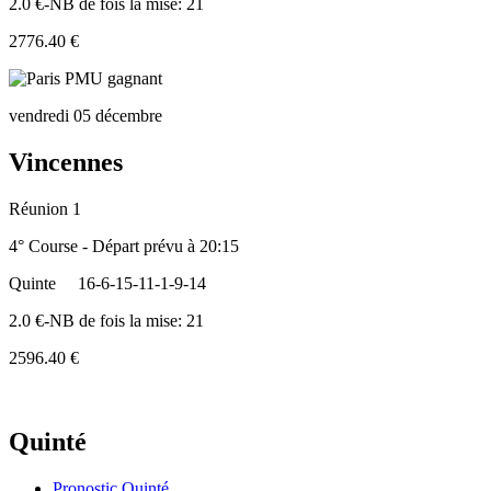
2.0 €-NB de fois la mise: 21
2776.40 €
vendredi 05 décembre
Vincennes
Réunion 1
4° Course - Départ prévu à 20:15
Quinte
16-6-15-11-1-9-14
2.0 €-NB de fois la mise: 21
2596.40 €
Quinté
Pronostic Quinté