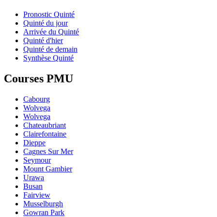
Pronostic Quinté
Quinté du jour
Arrivée du Quinté
Quinté d'hier
Quinté de demain
Synthèse Quinté
Courses PMU
Cabourg
Wolvega
Wolvega
Chateaubriant
Clairefontaine
Dieppe
Cagnes Sur Mer
Seymour
Mount Gambier
Urawa
Busan
Fairview
Musselburgh
Gowran Park