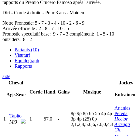
rapports du Premio Crucero Famoso après l'arrivée.
Dirt - Corde à droite - Pour 3 ans - Maiden
Notre Pronostic:
5
-
7
-
3
-
4
-
10
-
2
-
6
-
9
Arrivée officielle :
2
-
8
-
7
-
10
-
5
Pronostic spéculatif
base:
9
-
7
-
3
complément:
1
-
5
-
10
outsiders:
8
-
2
Partants (10)
Visuturf
Equidegraph
Rapports
aide
Cheval
Jockey
Corde
Hand.
Gains
Musique
Age-Sexe
Entraineu
Ananias
8
p
9
p
8
p
6
p
5
p
4
p
4
p
Pereda
Tapito
1
1
57.0
-
3
p
4
p
(25)
0
p
Hector
M/3
2,1,2,4,5,6,6,7,6,0,4,3
Arteaga
Ch.