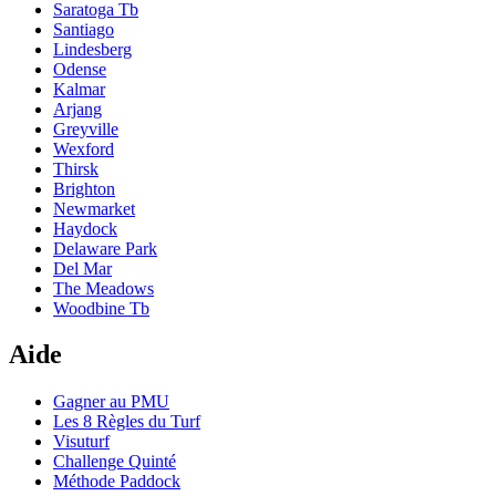
Saratoga Tb
Santiago
Lindesberg
Odense
Kalmar
Arjang
Greyville
Wexford
Thirsk
Brighton
Newmarket
Haydock
Delaware Park
Del Mar
The Meadows
Woodbine Tb
Aide
Gagner au PMU
Les 8 Règles du Turf
Visuturf
Challenge Quinté
Méthode Paddock