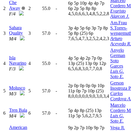
Marcelo
Che
6
p
5
p
10p
4
p
4
p
7
p
Cordero M
Away
⊗
2
2
55.0
-
6
p
2
p
5
p
8
p
8
p
Evaristo
4,5,0,6,6,3,4,8,5,2,2,8
F/4
Alarcon J.
Am.Frau
Sahara
3
p
4
p
5
p
6
p
3
p
7
p
8
p
S.Torres-
Quality
3
3
57.0
-
5
p
8
p
(25)
6
p
wengemut
7,6,5,4,7,3,2,5,2,4,2,3
Arturo
M/4
Acevedo R
Anyelo
German
Isla
4
p
5
p
4
p
2
p
7
p
0
p
Soto
Navarino
4
4
55.0
-
13p
(25)
13p
0
p
12p
Garces
6,5,6,8,3,0,7,7,0,8
F/3
Luis G.
Soto E.
Gerson
2
p
0
p
0
p
0
p
0
p
10p
Molusco
Inostroza P
5
5
57.0
-
11p
0
p
7
p
10p
(25)
Carlos
M/3
8,0,0,0,0,0,9,0,3,0,3,4
Cordova A
Marcelo
Tren Bala
5
p
4
p
8
p
(25)
13p
Cordero M
6
6
57.0
-
11p
5
p
5,6,2,7,9,5
Luis G.
M/4
Soto E.
American
9
p
2
p
7
p
10p
9
p
7
p
Vega Jl.