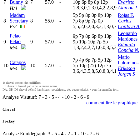
7
Bunny
⊗
7
57.0
-
10p
6
p
8
p
8
p
12p
Evaristo
1,8,3,0,1,3,0,4,2,2,8,9
Alarcon J.
H/4
Madam
5
p
5
p
8
p
0
p
8
p
10p
Rojas F.
8
Secretary
8
55.0
-
7
p
8
p
9
p
7
p
0
p
Carlos
F/2
5,5,2,0,2,0,3,2,1,3,0,7
Cordova A
Leonardo
Pelao
9
p
7
p
8
p
6
p
8
p
13p
Mardones
Pelao
9
9
57.0
-
9
p
10p
10p
7
p
5
p
Eduardo
1,3,2,4,2,7,1,0,0,3,5,3
M/4
Concha N.
Mario
7
p
4
p
6
p
7
p
5
p
12p
Catapos
Palominos
10
10
57.0
-
5
p
10p
(25)
12p
7
p
Eriksson
M/4
3,6,4,3,5,8,5,0,8,3,4,1
Jorgen S
⊗ cheval portant des oeilllères
E1 chevaux faisant partie de la même écurie
DA, DP, D4 cheval déferré (antérieurs, postérieurs, des quatre pieds), • pour la première fois.
Analyse Visuturf:
7
-
3
-
5
-
4
-
10
-
2
-
6
-
9
comment lire le graphique
Cheval
Jockey
Analyse Equidegraph:
3
-
5
-
4
-
2
-
1
-
10
-
7
-
6