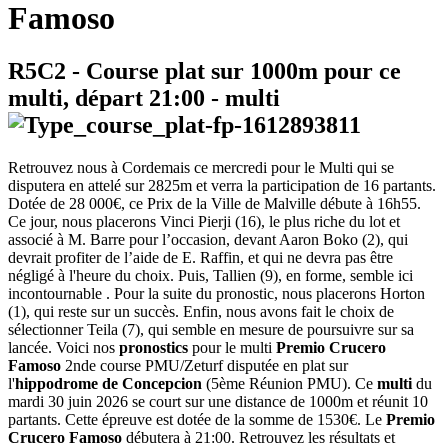
Famoso
R5C2
- Course plat sur 1000m pour ce
multi, départ
21:00
-
multi
Retrouvez nous à Cordemais ce mercredi pour le Multi qui se
disputera en attelé sur 2825m et verra la participation de 16 partants.
Dotée de 28 000€, ce Prix de la Ville de Malville débute à 16h55.
Ce jour, nous placerons Vinci Pierji (16), le plus riche du lot et
associé à M. Barre pour l’occasion, devant Aaron Boko (2), qui
devrait profiter de l’aide de E. Raffin, et qui ne devra pas être
négligé à l'heure du choix. Puis, Tallien (9), en forme, semble ici
incontournable . Pour la suite du pronostic, nous placerons Horton
(1), qui reste sur un succès. Enfin, nous avons fait le choix de
sélectionner Teila (7), qui semble en mesure de poursuivre sur sa
lancée. Voici nos
pronostics
pour le multi
Premio Crucero
Famoso
2nde course PMU/Zeturf disputée en plat sur
l'
hippodrome de Concepcion
(5ème Réunion PMU). Ce
multi
du
mardi 30 juin 2026 se court sur une distance de 1000m et réunit 10
partants. Cette épreuve est dotée de la somme de 1530€. Le
Premio
Crucero Famoso
débutera à 21:00. Retrouvez les résultats et