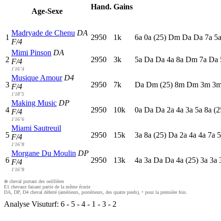
Hand.
Gains
Age-Sexe
Madryade de Chenu
DA
1
2950
1k
6
a
0
a
(25)
D
m
D
a
D
a
7
a
5
F/4
Mimi Pinson
DA
2
2950
3k
5
a
D
a
D
a
4
a
8
a
D
m
7
a
D
a
F/4
1'16"4
Musique Amour
D4
3
2950
7k
D
a
D
m
(25)
8
m
D
m
3
m
3
F/4
1'18"5
Making Music
DP
4
2950
10k
0
a
D
a
D
a
2
a
4
a
3
a
5
a
8
a
(2
F/4
1'16"6
Miami Sautreuil
5
2950
15k
3
a
8
a
(25)
D
a
2
a
4
a
4
a
7
a
5
F/4
1'16"8
Morgane Du Moulin
DP
6
2950
13k
4
a
3
a
D
a
D
a
4
a
(25)
3
a
3
a
F/4
1'16"8
⊗ cheval portant des oeilllères
E1 chevaux faisant partie de la même écurie
DA, DP, D4 cheval déferré (antérieurs, postérieurs, des quatre pieds), • pour la première fois.
Analyse Visuturf:
6
-
5
-
4
-
1
-
3
-
2