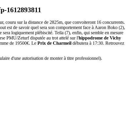
our, couru sur la distance de 2825m, que convoiteront 16 concurrents.
e tout est de savoir quel sera son comportement face à Aaron Boko (2),
lle sera logiquement plébiscité. Teila (7), enfin, qui semble en mesure
e PMU/Zeturf disputée au trot attelé sur l'
hippodrome de Vichy
a somme de 19500€. Le
Prix de Charmeil
débutera à 17:30. Retrouvez
aire d'une autorisation de monter à titre professionnel).