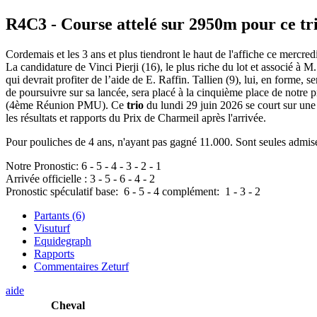
R4C3
- Course attelé sur 2950m pour ce tr
Cordemais et les 3 ans et plus tiendront le haut de l'affiche ce mercr
La candidature de Vinci Pierji (16), le plus riche du lot et associé à 
qui devrait profiter de l’aide de E. Raffin. Tallien (9), lui, en forme,
de poursuivre sur sa lancée, sera placé à la cinquième place de notre 
(4ème Réunion PMU). Ce
trio
du lundi 29 juin 2026 se court sur une
les résultats et rapports du Prix de Charmeil après l'arrivée.
Pour pouliches de 4 ans, n'ayant pas gagné 11.000. Sont seules admises
Notre Pronostic:
6
-
5
-
4
-
3
-
2
-
1
Arrivée officielle :
3
-
5
-
6
-
4
-
2
Pronostic spéculatif
base:
6
-
5
-
4
complément:
1
-
3
-
2
Partants (6)
Visuturf
Equidegraph
Rapports
Commentaires Zeturf
aide
Cheval