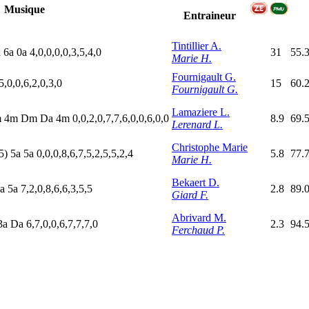
Musique
Entraineur
Tintillier A.
a
6
a
0
a
4,0,0,0,0,3,5,4,0
31
55.
Marie H.
Fournigault G.
5,0,0,6,2,0,3,0
15
60.
Fournigault G.
Lamaziere L.
m
4
m
D
m
D
a
4
m
0,0,2,0,7,7,6,0,0,6,0,0
8.9
69.
Lerenard L.
Christophe Marie
5)
5
a
5
a
0,0,0,8,6,7,5,2,5,5,2,4
5.8
77.
Marie H.
Bekaert D.
a
5
a
7,2,0,8,6,6,3,5,5
2.8
89.
Giard F.
Abrivard M.
3
a
D
a
6,7,0,0,6,7,7,7,0
2.3
94.
Ferchaud P.