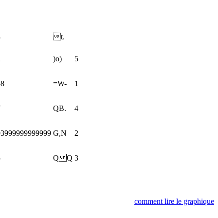
3
t.
2
)o)
5
58
=W-
1
7
QB.
4
03999999999999
G,N
2
5
QQ
3
comment lire le graphique