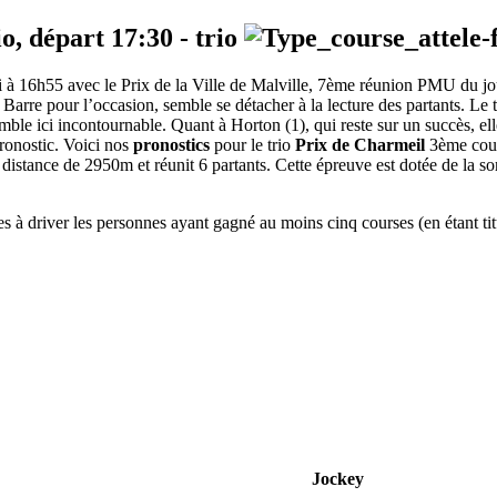
io, départ
17:30
-
trio
edi à 16h55 avec le Prix de la Ville de Malville, 7ème réunion PMU du j
M. Barre pour l’occasion, semble se détacher à la lecture des partants. L
 semble ici incontournable. Quant à Horton (1), qui reste sur un succès, e
pronostic. Voici nos
pronostics
pour le trio
Prix de Charmeil
3ème cours
 distance de 2950m et réunit 6 partants. Cette épreuve est dotée de l
 à driver les personnes ayant gagné au moins cinq courses (en étant titul
Jockey