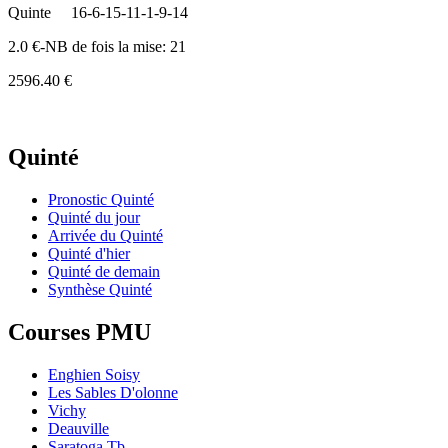
Quinte
16-6-15-11-1-9-14
2.0 €-NB de fois la mise: 21
2596.40 €
Quinté
Pronostic Quinté
Quinté du jour
Arrivée du Quinté
Quinté d'hier
Quinté de demain
Synthèse Quinté
Courses PMU
Enghien Soisy
Les Sables D'olonne
Vichy
Deauville
Saratoga Tb