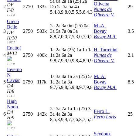
5
a
6
a
2
a
1
a
(25)
2
a
Oliveira
DP
2
2750
133k
D
a
5
a
5
a
5
a
4
a
29
Nunes de
F/8
5,4,8,9,8,0,5,5,5,6,4,3
Oliveira V.
1'12"8
Greco
2
a
2
a
3
a
0
m
(25)
0
a
M.-A.
Bello
3
2750
583k
3
a
5
a
7
a
0
a
3
a
Bovay
3.5
DP
8,8,7,0,0,7,5,3,0,7,0,2
Bovay M.A.
H/10
1'09"7
Enattof
1
a
2
a
3
a
(25)
1
a
1
a
1
a
H. Turrettini
M/12
4
2750
400k
1
a
2
a
6
a
2
a
Nunes de
2.1
9,8,7,9,9,9,9,8,4,8,9,9
Oliveira V.
1'11"0
Inverno
N
1
a
3
a
4
a
1
a
2
a
(25)
5
a
M.-A.
Caviar
5
2750
117k
1
a
2
a
1
a
3
a
Bovay
8.5
D4
9,7,6,9,8,5,9,8,9,7,9,8
Bovay M.A.
H/8
1'14"1
High
Noon
2
a
5
a
7
a
1
a
1
a
(25)
3
a
Ferro L.
D4
6
2750
142k
3
a
4
a
2
a
3
a
25
Ferro Loris
H/9
8,5,3,9,9,7,7,6,8,7,5,5
1'15"2
Seydoux