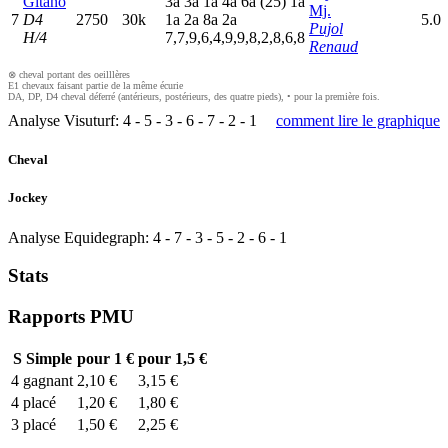
Gitano
3
a
3
a
1
a
4
a
6
a
(25)
1
a
Mj.
7
D4
2750
30k
1
a
2
a
8
a
2
a
5.0
Pujol
H/4
7,7,9,6,4,9,9,8,2,8,6,8
Renaud
⊗ cheval portant des oeilllères
E1 chevaux faisant partie de la même écurie
DA, DP, D4 cheval déferré (antérieurs, postérieurs, des quatre pieds), • pour la première fois.
Analyse Visuturf:
4
-
5
-
3
-
6
-
7
-
2
-
1
comment lire le graphique
Cheval
Jockey
Analyse Equidegraph:
4
-
7
-
3
-
5
-
2
-
6
-
1
Stats
Rapports PMU
S
Simple
pour 1 €
pour 1,5 €
4
gagnant
2,10 €
3,15 €
4
placé
1,20 €
1,80 €
3
placé
1,50 €
2,25 €