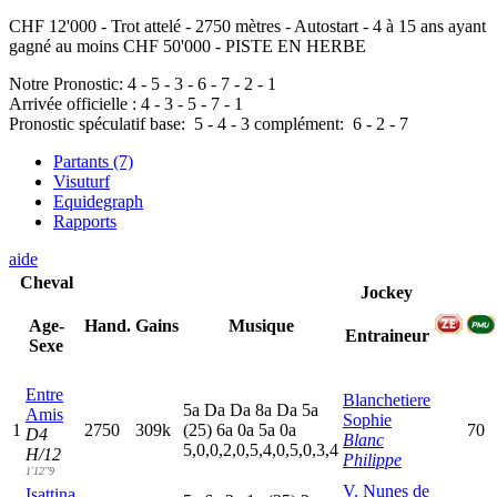
CHF 12'000 - Trot attelé - 2750 mètres - Autostart - 4 à 15 ans ayant
gagné au moins CHF 50'000 - PISTE EN HERBE
Notre Pronostic:
4
-
5
-
3
-
6
-
7
-
2
-
1
Arrivée officielle :
4
-
3
-
5
-
7
-
1
Pronostic spéculatif
base:
5
-
4
-
3
complément:
6
-
2
-
7
Partants (7)
Visuturf
Equidegraph
Rapports
aide
Cheval
Jockey
Hand.
Gains
Musique
Age-
Entraineur
Sexe
Entre
Blanchetiere
5
a
D
a
D
a
8
a
D
a
5
a
Amis
Sophie
1
2750
309k
(25)
6
a
0
a
5
a
0
a
70
D4
Blanc
5,0,0,2,0,5,4,0,5,0,3,4
H/12
Philippe
1'12"9
V. Nunes de
Isattina