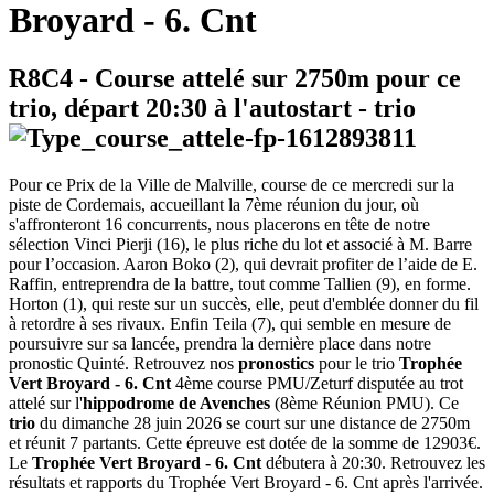
Broyard - 6. Cnt
R8C4
- Course attelé sur 2750m pour ce
trio, départ
20:30
à l'autostart -
trio
Pour ce Prix de la Ville de Malville, course de ce mercredi sur la
piste de Cordemais, accueillant la 7ème réunion du jour, où
s'affronteront 16 concurrents, nous placerons en tête de notre
sélection Vinci Pierji (16), le plus riche du lot et associé à M. Barre
pour l’occasion. Aaron Boko (2), qui devrait profiter de l’aide de E.
Raffin, entreprendra de la battre, tout comme Tallien (9), en forme.
Horton (1), qui reste sur un succès, elle, peut d'emblée donner du fil
à retordre à ses rivaux. Enfin Teila (7), qui semble en mesure de
poursuivre sur sa lancée, prendra la dernière place dans notre
pronostic Quinté. Retrouvez nos
pronostics
pour le trio
Trophée
Vert Broyard - 6. Cnt
4ème course PMU/Zeturf disputée au trot
attelé sur l'
hippodrome de Avenches
(8ème Réunion PMU). Ce
trio
du dimanche 28 juin 2026 se court sur une distance de 2750m
et réunit 7 partants. Cette épreuve est dotée de la somme de 12903€.
Le
Trophée Vert Broyard - 6. Cnt
débutera à 20:30. Retrouvez les
résultats et rapports du Trophée Vert Broyard - 6. Cnt après l'arrivée.