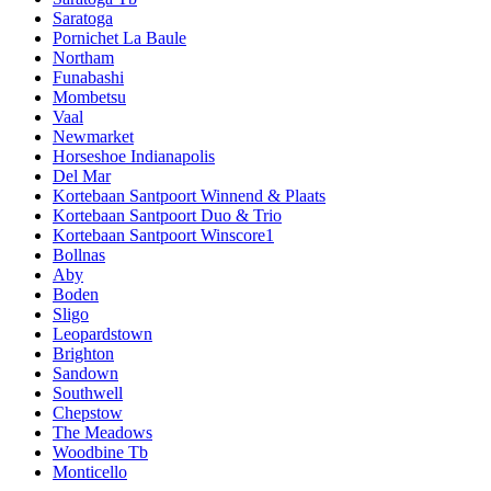
Saratoga
Pornichet La Baule
Northam
Funabashi
Mombetsu
Vaal
Newmarket
Horseshoe Indianapolis
Del Mar
Kortebaan Santpoort Winnend & Plaats
Kortebaan Santpoort Duo & Trio
Kortebaan Santpoort Winscore1
Bollnas
Aby
Boden
Sligo
Leopardstown
Brighton
Sandown
Southwell
Chepstow
The Meadows
Woodbine Tb
Monticello