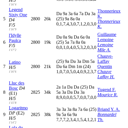
H/5
1'16"4
Legend
Thonnerieux
D
a
9
a
3
a
6
a
7
a
D
a
3
a
Sixty One
K.
5
2800
26k
(25)
9
a
8
a
0
a
D4
Thonnerieux
0,1,7,4,3,0,7,1,2,0,3,0
F/5
K.
1'16"9
Guillaume
l'Idylle
D
a
0
a
9
a
D
a
6
a
0
a
Lemoine
Paulca
6
2800
19k
(25)
5
a
7
a
8
a
0
a
Lemoine
F/5
0,0,1,0,4,0,5,3,2,0,3,0
Mlle A.
1'17"2
Chauve-
(25)
9
a
D
a
3
a
D
m
5
a
Laffay
Latino
7
2800
21k
D
a
6
a
D
m
1
m
(24)
Quentin
H/5
1,0,7,0,5,0,4,0,9,2,3,7
Chauve
1'16"6
Laffay H.
Lluc des
2
a
1
a
D
a
D
a
(25)
D
a
Bosc
D4
Tugend F.
8
2825
34k
5
a
3
a
D
a
D
a
3
a
(E1)
Mourice R.
8,9,0,0,0,5,7,0,0,7,0,0
H/5
1'15"8
Logaritmo
3
a
3
a
3
a
8
a
7
a
6
a
(25)
Briand Y. A.
DP
(E2)
9
2825
38k
9
a
5
a
6
a
9
a
Bonnardel
H/5
7,7,7,2,3,4,1,5,4,1,2,1
Th.
1'14"2
Lola du