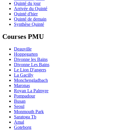
Quinté du jour
Arrivée du Quinté
Quinté d'hier
Quinté de demain
Synthèse Quinté
Courses PMU
Deauville
Hoppegarten
Divonne les Bains
Divonne Les Bains
Le Lion D'angers
La Gacilly
Monchengladbach
Maronas
Royan La Palmyre
Pompadour
Busan
Seoul
Monmouth Park
Saratoga Tb
Amal
Goteborg