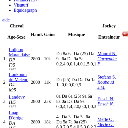
Visuturf
Equidegraph
aide
Cheval
Jockey
Hand.
Gains
Musique
Age-Sexe
Entraineur
Lolipop
D
a
8
a
6
a
D
a
(25)
D
a
Mourot N.
Marandaise
1
2800
10k
9
a
6
a
D
a
9
a
5
a
Carpentier
DP
0,2,4,0,0,1,4,0,1,5,0,1
F.
F/5
1'18"6
Loukoum
Stefano S.
du Meleuc
D
a
(25)
D
a
D
a
D
a
1
a
2
2800
11k
Roubaud
D4
1
a
0,0,0,0,9,9
J.M.
M/5
0
a
D
a
6
a
(25)
9
a
6
a
Landevy
Ensch N.
3
2800
23k
8
a
0
a
D
a
D
a
9
a
H/5
Ensch N.
0,0,4,1,4,2,0,0,0,1,0,3
1'15"9
Luap
4
a
D
a
3
a
D
a
5
a
6
a
D'ortige
Merle O.
4
2800
18k
D
a
5
a
7
a
0
a
(25)
DA
Merle O.
6,0,7,0,5,4,0,5,3,0,2,2