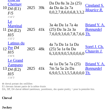
D
a
D
a
8
a
3
a
2
a
(25)
Cherisay
Cingland S.
10
2825
39k
4
a
D
a
4
a
2
a
7
a
D4
(E1)
Mourice R.
0,0,2,7,8,6,0,6,8,3,3,2
F/5
1'14"2
Le
3
a
4
a
D
a
1
a
7
a
4
a
Briand Y. A.
Marginal
11
2825
41k
(25)
D
a
3
a
2
a
3
a
Bonnardel
D4
(E2)
7,6,0,9,3,6,0,7,8,7,6,6
Th.
H/5
1'15"2
Latinus du
4
a
7
a
D
a
1
a
1
a
D
a
Sorel J. Ch.
Pre
D4
12
2825
48k
(25)
5
a
1
a
0
a
D
a
Chauvin J.
H/5
6,3,0,9,9,0,5,9,0,0,6,0
1'16"6
Le Grand
4
a
1
a
D
a
5
a
7
a
(25)
Briand Y. A.
Zampano
13
2825
41k
7
m
5
a
5
a
2
a
D
a
Bonnardel
D4
(E2)
6,9,0,5,3,3,5,5,8,0,0,0
Th.
H/5
1'14"3
⊗ cheval portant des oeilllères
E1 chevaux faisant partie de la même écurie
DA, DP, D4 cheval déferré (antérieurs, postérieurs, des quatre pieds), • pour la première fois.
Cheval
Jockey