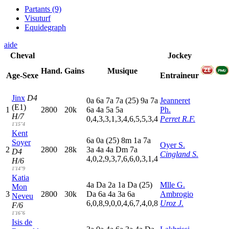
Partants (9)
Visuturf
Equidegraph
aide
Cheval
Jockey
Hand.
Gains
Musique
Age-Sexe
Entraineur
Jinx
D4
0
a
6
a
7
a
7
a
(25)
9
a
7
a
Jeanneret
(E1)
1
2800
20k
6
a
4
a
5
a
5
a
Ph.
H/7
0,4,3,3,1,3,4,6,5,5,3,4
Perret R.F.
1'15"4
Kent
6
a
0
a
(25)
8
m
1
a
7
a
Soyer
Oyer S.
2
2800
28k
3
a
4
a
4
a
D
m
7
a
D4
Cingland S.
4,0,2,9,3,7,6,6,0,3,1,4
H/6
1'14"9
Katia
4
a
D
a
2
a
1
a
D
a
(25)
Mlle G.
Mon
3
2800
30k
D
a
6
a
4
a
3
a
6
a
Ambrogio
Neveu
6,0,8,9,0,0,4,6,7,4,0,8
Uroz J.
F/6
1'16"6
Isis de