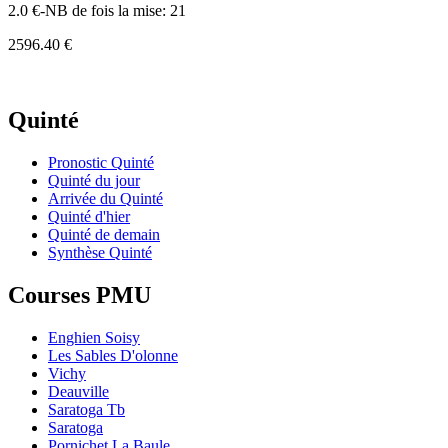
2.0 €-NB de fois la mise: 21
2596.40 €
Quinté
Pronostic Quinté
Quinté du jour
Arrivée du Quinté
Quinté d'hier
Quinté de demain
Synthèse Quinté
Courses PMU
Enghien Soisy
Les Sables D'olonne
Vichy
Deauville
Saratoga Tb
Saratoga
Pornichet La Baule