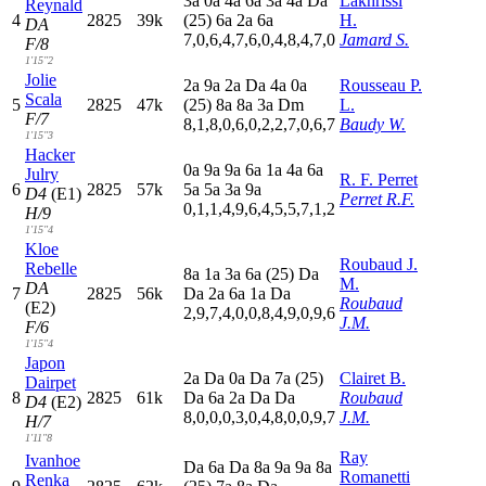
3
a
0
a
4
a
6
a
3
a
4
a
D
a
Lakhrissi
Reynald
4
2825
39k
(25)
6
a
2
a
6
a
H.
DA
7,0,6,4,7,6,0,4,8,4,7,0
Jamard S.
F/8
1'15"2
Jolie
2
a
9
a
2
a
D
a
4
a
0
a
Rousseau P.
Scala
5
2825
47k
(25)
8
a
8
a
3
a
D
m
L.
F/7
8,1,8,0,6,0,2,2,7,0,6,7
Baudy W.
1'15"3
Hacker
0
a
9
a
9
a
6
a
1
a
4
a
6
a
Julry
R. F. Perret
6
2825
57k
5
a
5
a
3
a
9
a
D4
(E1)
Perret R.F.
0,1,1,4,9,6,4,5,5,7,1,2
H/9
1'15"4
Kloe
Roubaud J.
Rebelle
8
a
1
a
3
a
6
a
(25)
D
a
M.
DA
7
2825
56k
D
a
2
a
6
a
1
a
D
a
Roubaud
(E2)
2,9,7,4,0,0,8,4,9,0,9,6
J.M.
F/6
1'15"4
Japon
2
a
D
a
0
a
D
a
7
a
(25)
Clairet B.
Dairpet
8
2825
61k
D
a
6
a
2
a
D
a
D
a
Roubaud
D4
(E2)
8,0,0,0,3,0,4,8,0,0,9,7
J.M.
H/7
1'11"8
Ray
Ivanhoe
D
a
6
a
D
a
8
a
9
a
9
a
8
a
Romanetti
Renka