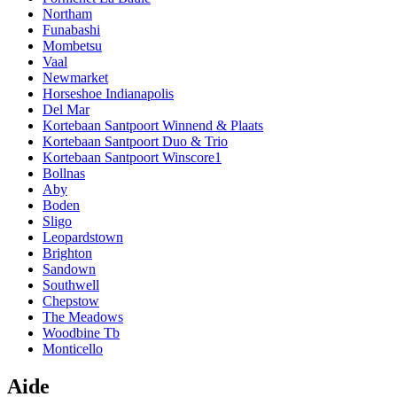
Northam
Funabashi
Mombetsu
Vaal
Newmarket
Horseshoe Indianapolis
Del Mar
Kortebaan Santpoort Winnend & Plaats
Kortebaan Santpoort Duo & Trio
Kortebaan Santpoort Winscore1
Bollnas
Aby
Boden
Sligo
Leopardstown
Brighton
Sandown
Southwell
Chepstow
The Meadows
Woodbine Tb
Monticello
Aide