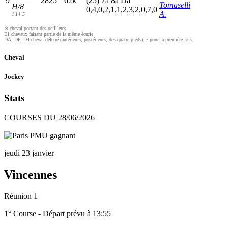
9
2825
62k
(25)
7
a
8
a
D
a
Tomaselli
H/8
0,4,0,2,1,1,2,3,2,0,7,0
A.
1'14"5
⊗ cheval portant des oeilllères
E1 chevaux faisant partie de la même écurie
DA, DP, D4 cheval déferré (antérieurs, postérieurs, des quatre pieds), • pour la première fois.
Cheval
Jockey
Stats
COURSES DU 28/06/2026
jeudi 23 janvier
Vincennes
Réunion 1
1° Course - Départ prévu à 13:55