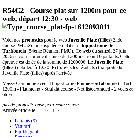
R54C2
- Course plat sur 1200m pour ce
web, départ
12:30
-
web
Voici nos
pronostics
pour le web
Juvenile Plate (fillies)
2nde
course PMU/Zeturf disputée en plat sur l'
hippodrome de
Turffontein
(54ème Réunion PMU). Ce
web
du samedi 27 juin
2026 se court sur une distance de 1200m et réunit 9 partants. Cette
épreuve est dotée de la somme de 120000€. Le
Juvenile Plate
(fillies)
débutera à 12:30. Retrouvez les résultats et rapports du
Juvenile Plate (fillies) après l'arrivée.
Masse Commune avec l'Hippodrome (Phumelela/Tabonline) - Turf -
1200m - Flat racing - Straight course - Not listed/graded - 2 years &
older
pas de pronostic base pour cette course.
Arrivée officielle :
1
-
6
-
3
-
4
Partants (9)
Visuturf
Equidegraph