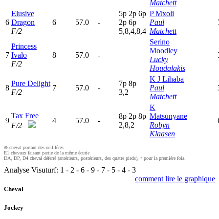
Matchett
Elusive
5
p
2
p
6
p
P Mxoli
6
Dragon
6
57.0
-
2
p
6
p
Paul
F/2
5,8,4,8,4
Matchett
Serino
Princess
Moodley
7
Ivalo
8
57.0
-
Lucky
F/2
Houdalakis
K J Lihaba
Pure Delight
7
p
8
p
8
7
57.0
-
Paul
F/2
3,2
Matchett
K
Tax Free
8
p
2
p
8
p
Matsunyane
9
4
57.0
-
2,8,2
Robyn
F/2
Klaasen
⊗ cheval portant des oeilllères
E1 chevaux faisant partie de la même écurie
DA, DP, D4 cheval déferré (antérieurs, postérieurs, des quatre pieds), • pour la première fois.
Analyse Visuturf:
1
-
2
-
6
-
9
-
7
-
5
-
4
-
3
comment lire le graphique
Cheval
Jockey