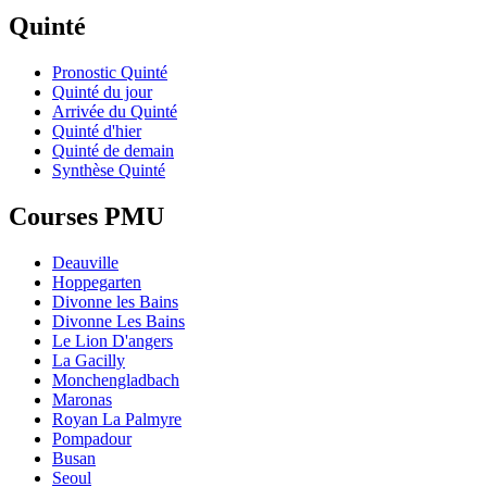
Quinté
Pronostic Quinté
Quinté du jour
Arrivée du Quinté
Quinté d'hier
Quinté de demain
Synthèse Quinté
Courses PMU
Deauville
Hoppegarten
Divonne les Bains
Divonne Les Bains
Le Lion D'angers
La Gacilly
Monchengladbach
Maronas
Royan La Palmyre
Pompadour
Busan
Seoul