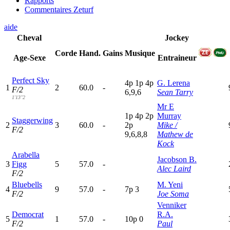
Rapports
Commentaires Zeturf
aide
Cheval
Jockey
Corde
Hand.
Gains
Musique
Age-Sexe
Entraineur
Perfect Sky
4
p
1
p
4
p
G. Lerena
1
2
60.0
-
F/2
6,9,6
Sean Tarry
1'13"2
Mr E
1
p
4
p
2
p
Murray
Staggerwing
2
3
60.0
-
2
p
Mike /
F/2
9,6,8,8
Mathew de
Kock
Arabella
Jacobson B.
3
Figg
5
57.0
-
Alec Laird
F/2
Bluebells
M. Yeni
4
9
57.0
-
7
p
3
F/2
Joe Soma
Venniker
Democrat
R.A.
5
1
57.0
-
10p
0
F/2
Paul