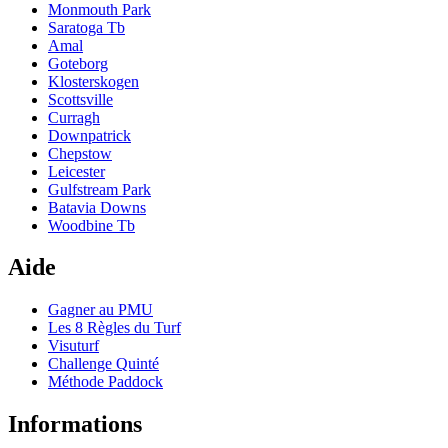
Monmouth Park
Saratoga Tb
Amal
Goteborg
Klosterskogen
Scottsville
Curragh
Downpatrick
Chepstow
Leicester
Gulfstream Park
Batavia Downs
Woodbine Tb
Aide
Gagner au PMU
Les 8 Règles du Turf
Visuturf
Challenge Quinté
Méthode Paddock
Informations