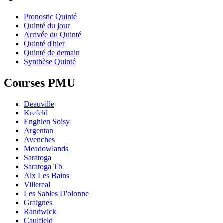
Pronostic Quinté
Quinté du jour
Arrivée du Quinté
Quinté d'hier
Quinté de demain
Synthèse Quinté
Courses PMU
Deauville
Krefeld
Enghien Soisy
Argentan
Avenches
Meadowlands
Saratoga
Saratoga Tb
Aix Les Bains
Villereal
Les Sables D'olonne
Graignes
Randwick
Caulfield