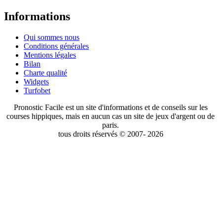
Informations
Qui sommes nous
Conditions générales
Mentions légales
Bilan
Charte qualité
Widgets
Turfobet
Pronostic Facile est un site d'informations et de conseils sur les
courses hippiques, mais en aucun cas un site de jeux d'argent ou de
paris.
tous droits réservés © 2007- 2026