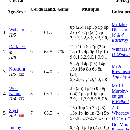
Cheval
Jockey
Corde
Hand.
Gains
Musique
Age-Sexe
Entraine
Mr Jake
8
p
(25)
11p
3
p
5
p
8
p
Wahdan
Dickson
1
4
61.5
-
22p
4
p
7
p
(24)
7
p
H/5
M & d
2,9,7,5,2,8,6,3,3,7,6,9
Easterby
Darkness
11p
10p
6
p
7
p
(25)
Winnaar 
2
9
64.5
79k
18p
1
p
4
p
9
p
11p
1
p
⊗
D O'mea
9,0,4,3,2,9,6,1,9,9,1
H/8
5
p
2
p
14p
(25)
14p
Mr A
Nostrum
19p
16p
8
p
6
p
8
p
3
6
64.0
-
Rawlinso
H/6
(24)
Appleby 
5,8,6,6,1,4,2,4,2,2,8
Mr J J
Wild
3
p
(25)
1
p
9
p
9
p
8
p
Murphy-
4
Nature
8
63.5
-
(24)
1
p
2
p
10p
2
p
knight
H/4
7,9,1,1,2,9,8,0,8,7,8
E Bethell
15p
10p
2
p
7
p
(25)
Zak
Sujet
5
7
63.5
-
13p
1
p
4
p
1
p
(24)
5
p
Wheatley
H/4
5,0,8,3,7,9,6,9,5,7,5
D Carroll
Del Mora
Jimmy
9
p
2
p
1
p
1
p
(25)
10p
Fernande