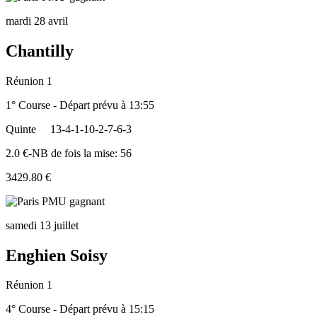
mardi 28 avril
Chantilly
Réunion 1
1° Course - Départ prévu à 13:55
Quinte
13-4-1-10-2-7-6-3
2.0 €-NB de fois la mise: 56
3429.80 €
samedi 13 juillet
Enghien Soisy
Réunion 1
4° Course - Départ prévu à 15:15