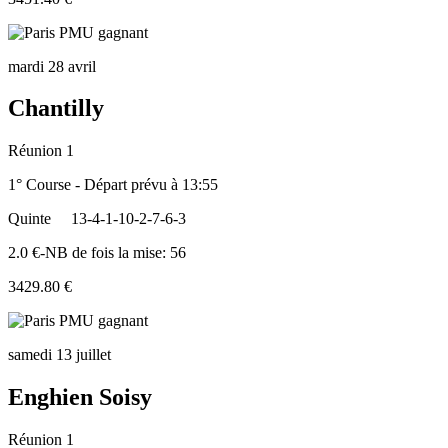
mardi 28 avril
Chantilly
Réunion 1
1° Course - Départ prévu à 13:55
Quinte
13-4-1-10-2-7-6-3
2.0 €-NB de fois la mise: 56
3429.80 €
samedi 13 juillet
Enghien Soisy
Réunion 1