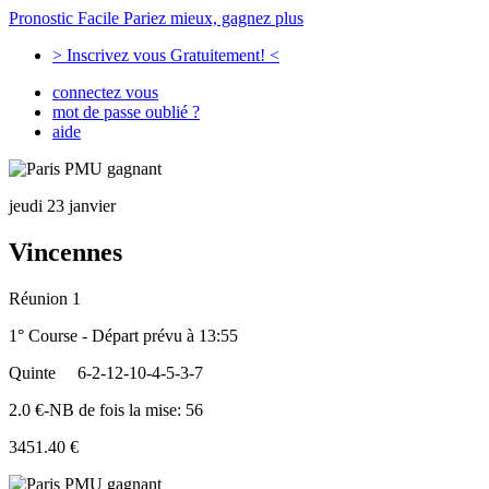
Pronostic Facile
Pariez mieux, gagnez plus
> Inscrivez vous Gratuitement! <
connectez vous
mot de passe oublié ?
aide
jeudi 23 janvier
Vincennes
Réunion 1
1° Course - Départ prévu à 13:55
Quinte
6-2-12-10-4-5-3-7
2.0 €-NB de fois la mise: 56
3451.40 €