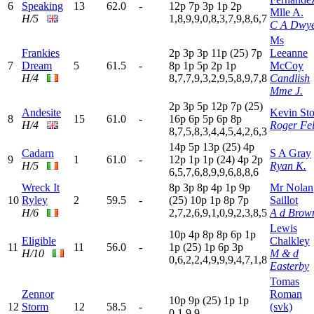
6
Speaking
13
62.0
-
12p
7
p
3
p
1
p
2
p
Mlle A.
H/5
1,8,9,9,0,8,3,7,9,8,6,7
C A Dwy
Ms
Frankies
2
p
3
p
3
p
11p
(25)
7
p
Leeanne
7
Dream
5
61.5
-
8
p
1
p
5
p
2
p
1
p
McCoy
H/4
8,7,7,9,3,2,9,5,8,9,7,8
Candlish
Mme J.
2
p
3
p
5
p
12p
7
p
(25)
Andesite
Kevin Sto
8
15
61.0
-
16p
6
p
5
p
6
p
8
p
H/4
Roger Fel
8,7,5,8,3,4,4,5,4,2,6,3
14p
5
p
13p
(25)
4
p
Cadarn
S A Gray
9
1
61.0
-
12p
1
p
1
p
(24)
4
p
2
p
H/5
Ryan K.
6,5,7,6,8,9,9,6,8,8,6
Wreck It
8
p
3
p
8
p
4
p
1
p
9
p
Mr Nolan
10
Ryley
2
59.5
-
(25)
10p
1
p
8
p
7
p
Saillot
H/6
2,7,2,6,9,1,0,9,2,3,8,5
A d Brow
Lewis
10p
4
p
8
p
8
p
6
p
1
p
Eligible
Chalkley
11
11
56.0
-
1
p
(25)
1
p
6
p
3
p
H/10
M & d
0,6,2,2,4,9,9,9,4,7,1,8
Easterby
Tomas
Zennor
Roman
10p
9
p
(25)
1
p
1
p
12
Storm
12
58.5
-
(svk)
0,1,9,9