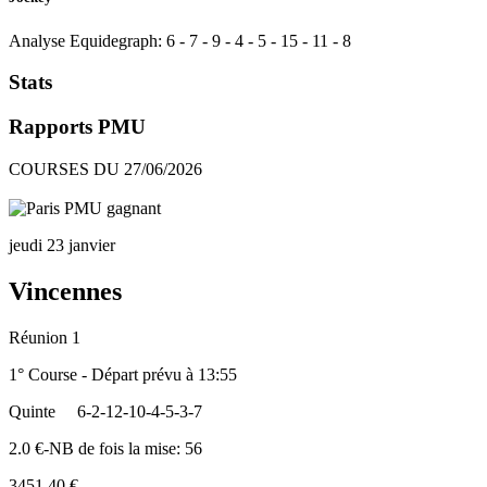
Analyse Equidegraph:
6
-
7
-
9
-
4
-
5
-
15
-
11
-
8
Stats
Rapports PMU
COURSES DU 27/06/2026
jeudi 23 janvier
Vincennes
Réunion 1
1° Course - Départ prévu à 13:55
Quinte
6-2-12-10-4-5-3-7
2.0 €-NB de fois la mise: 56
3451.40 €