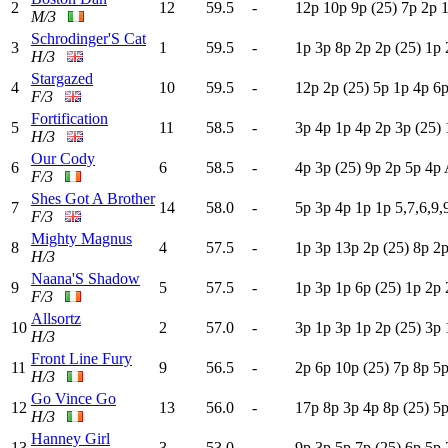
2
12
59.5
-
12p
10p
9
p
(25)
7
p
2
p
M/3
Schrodinger'S Cat
3
1
59.5
-
1
p
3
p
8
p
2
p
2
p
(25)
1
p
H/3
Stargazed
4
10
59.5
-
12p
2
p
(25)
5
p
1
p
4
p
6
F/3
Fortification
5
11
58.5
-
3
p
4
p
1
p
4
p
2
p
3
p
(25)
H/3
Our Cody
6
6
58.5
-
4
p
3
p
(25)
9
p
2
p
5
p
4
p
F/3
Shes Got A Brother
7
14
58.0
-
5
p
3
p
4
p
1
p
1
p
5,7,6,9,
F/3
Mighty Magnus
8
4
57.5
-
1
p
3
p
13p
2
p
(25)
8
p
2
H/3
Naana'S Shadow
9
5
57.5
-
1
p
3
p
1
p
6
p
(25)
1
p
2
p
F/3
Allsortz
10
2
57.0
-
3
p
1
p
3
p
1
p
2
p
(25)
3
p
H/3
Front Line Fury
11
9
56.5
-
2
p
6
p
10p
(25)
7
p
8
p
5
H/3
Go Vince Go
12
13
56.0
-
17p
8
p
3
p
4
p
8
p
(25)
5
H/3
Hanney Girl
13
3
53.0
-
9
p
3
p
5
p
7
p
(25)
6
p
5
p