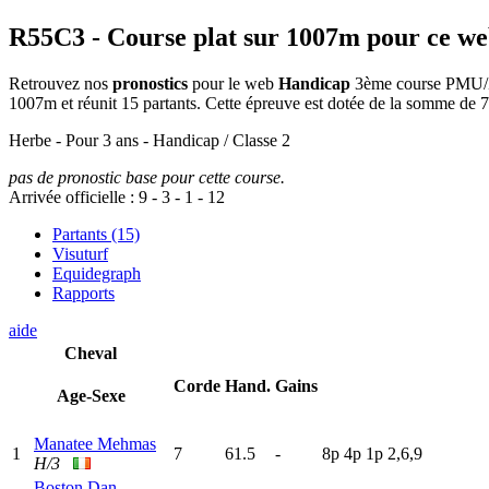
R55C3
- Course plat sur 1007m pour ce w
Retrouvez nos
pronostics
pour le web
Handicap
3ème course PMU/Zet
1007m et réunit 15 partants. Cette épreuve est dotée de la somme de
Herbe - Pour 3 ans - Handicap / Classe 2
pas de pronostic base pour cette course.
Arrivée officielle :
9
-
3
-
1
-
12
Partants (15)
Visuturf
Equidegraph
Rapports
aide
Cheval
Corde
Hand.
Gains
Age-Sexe
Manatee Mehmas
1
7
61.5
-
8
p
4
p
1
p
2,6,9
H/3
Boston Dan