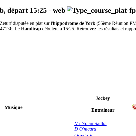
eb, départ
15:25
-
web
urf disputée en plat sur l'
hippodrome de York
(55ème Réunion P
 74713€. Le
Handicap
débutera à 15:25. Retrouvez les résultats et rappo
Jockey
Musique
Entraineur
Mr Nolan Saillot
D O'meara
Orrego V.