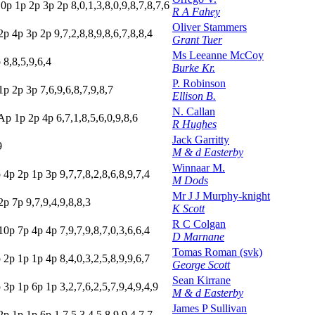
10p
1
p
2
p
3
p
2
p
8,0,1,3,8,0,9,8,7,8,7,6
R A Fahey
Oliver Stammers
2
p
4
p
3
p
2
p
9,7,2,8,8,9,8,6,7,8,8,4
Grant Tuer
Ms Leeanne McCoy
p
8,8,5,9,6,4
Burke Kr.
P. Robinson
1
p
2
p
3
p
7,6,9,6,8,7,9,8,7
Ellison B.
N. Callan
A
p
1
p
2
p
4
p
6,7,1,8,5,6,0,9,8,6
R Hughes
Jack Garritty
9
M & d Easterby
Winnaar M.
p
4
p
2
p
1
p
3
p
9,7,7,8,2,8,6,8,9,7,4
M Dods
Mr J J Murphy-knight
2
p
7
p
9,7,9,4,9,8,8,3
K Scott
R C Colgan
10p
7
p
4
p
4
p
7,9,7,9,8,7,0,3,6,6,4
D Marnane
Tomas Roman (svk)
p
2
p
1
p
1
p
4
p
8,4,0,3,2,5,8,9,9,6,7
George Scott
Sean Kirrane
p
3
p
1
p
6
p
1
p
3,2,7,6,2,5,7,9,4,9,4,9
M & d Easterby
James P Sullivan
2
p
1
p
1
p
6
p
1,7,5,3,4,5,8,9,9,4,7,7