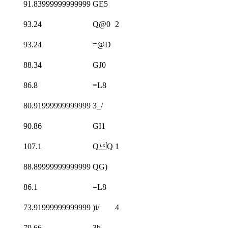
91.83999999999999
GE5
93.24
Q@0
2
93.24
=@D
88.34
GJ0
86.8
=L8
80.91999999999999
3_/
90.86
GI1
107.1
QQ
1
88.89999999999999
QG)
86.1
=L8
73.91999999999999
)i/
4
79.66
3b,