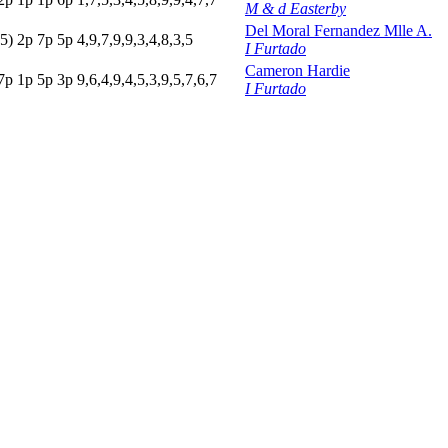
M & d Easterby
Del Moral Fernandez Mlle A.
5)
2
p
7
p
5
p
4,9,7,9,9,3,4,8,3,5
I Furtado
Cameron Hardie
7
p
1
p
5
p
3
p
9,6,4,9,4,5,3,9,5,7,6,7
I Furtado