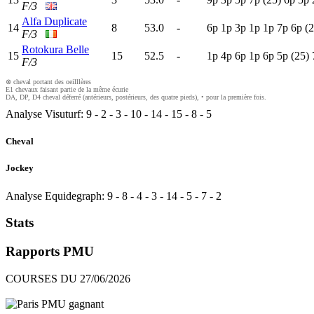
F/3
Alfa Duplicate
14
8
53.0
-
6
p
1
p
3
p
1
p
1
p
7
p
6
p
(2
F/3
Rotokura Belle
15
15
52.5
-
1
p
4
p
6
p
1
p
6
p
5
p
(25)
F/3
⊗ cheval portant des oeilllères
E1 chevaux faisant partie de la même écurie
DA, DP, D4 cheval déferré (antérieurs, postérieurs, des quatre pieds), • pour la première fois.
Analyse Visuturf:
9
-
2
-
3
-
10
-
14
-
15
-
8
-
5
Cheval
Jockey
Analyse Equidegraph:
9
-
8
-
4
-
3
-
14
-
5
-
7
-
2
Stats
Rapports PMU
COURSES DU 27/06/2026