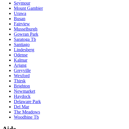
Seymour
Mount Gambier
Urawa
Busan
Fairview
Musselburgh
Gowran Park
Saratoga Tb
Santiago
Lindesberg
Odense
Kalmar
Arjang
Greyville
Wexford
Thirsk
Brighton
Newmarket
Haydock
Delaware Park
Del Mar
The Meadows
Woodbine Tb