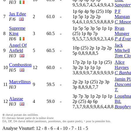
H/3
9,5,9,6,7,4,5,4,9,9,4,3
Sangster
1
p
6
p
4
p
9
p
(25)
10p
P F
Jax Edge
7
2
61.0
-
1
p
5
p
1
p
2
p
2
p
Mangan
F/6
9,4,6,1,0,9,5,9,8,8,8,9
C Maso
Supreme
1
p
5
p
5
p
3
p
5
p
1
p
1
p
Ryan
8
King
3
60.5
-
(25)
1
p
8
p
7
p
Munger
H/6
9,5,5,7,5,9,9,9,2,3,4,6
P d Eva
Angel Of
Jack
10p
(25)
2
p
1
p
2
p
2
p
9
Anfield
5
60.5
-
Mitchell
5
p
0,8,9,8,8,5
H/3
Tom Clo
17p
2
p
1
p
1
p
1
p
(25)
Alice
Combustion
10
12
60.0
-
3
p
2
p
1
p
1
p
1
p
Haynes
H/5
3,8,9,9,9,7,8,9,9,9,9,9
C Banh
Jamin Pl
Marcellinus
2
p
2
p
1
p
(25)
2
p
3
p
11
9
59.5
-
Dascom
H/3
3
p
8,8,9,8,7,7
T.
3
p
7
p
3
p
1
p
2
p
1
p
1
p
Loughna
Alasrae
12
4
59.0
-
2
p
(25)
4
p
6
p
Bil.
H/3
7,3,7,9,8,9,9,8,6,4,8,8
Boughey
⊗ cheval portant des oeilllères
E1 chevaux faisant partie de la même écurie
DA, DP, D4 cheval déferré (antérieurs, postérieurs, des quatre pieds), • pour la première fois.
Analyse Visuturf:
12
-
8
-
6
-
4
-
10
-
7
-
11
-
5