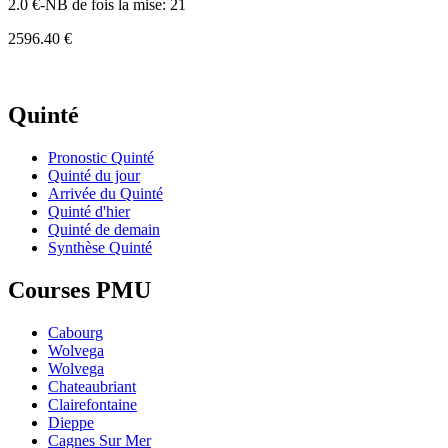
2.0 €-NB de fois la mise: 21
2596.40 €
Quinté
Pronostic Quinté
Quinté du jour
Arrivée du Quinté
Quinté d'hier
Quinté de demain
Synthèse Quinté
Courses PMU
Cabourg
Wolvega
Wolvega
Chateaubriant
Clairefontaine
Dieppe
Cagnes Sur Mer