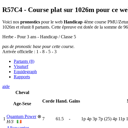
R57C4
- Course plat sur 1026m pour ce w
Voici nos
pronostics
pour le web
Handicap
4ème course PMU/Zeturf d
1026m et réunit 8 partants. Cette épreuve est dotée de la somme de 
Herbe - Pour 3 ans - Handicap / Classe 5
pas de pronostic base pour cette course.
Arrivée officielle :
1
-
8
-
5
-
3
Partants (8)
Visuturf
Equidegraph
Rapports
aide
Cheval
Corde
Hand.
Gains
Age-Sexe
Quantum Power
⊗
1
7
61.5
-
1
p
4
p
3
p
7
p
(25)
4
p
11p
H/3
Alkuwarrior