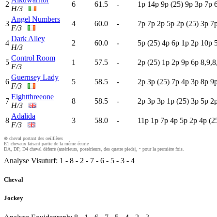
2
6
61.5
-
1
p
14p
9
p
(25)
9
p
3
p
7
p
H/3
Angel Numbers
3
4
60.0
-
7
p
7
p
2
p
5
p
2
p
(25)
3
p
7
F/3
Dark Alley
4
2
60.0
-
5
p
(25)
4
p
6
p
1
p
2
p
10p
H/3
Control Room
5
1
57.5
-
2
p
(25)
1
p
2
p
9
p
6
p
8,9,8
F/3
Guernsey Lady
6
5
58.5
-
2
p
3
p
(25)
7
p
4
p
3
p
8
p
9
F/3
Eightthreeone
7
8
58.5
-
2
p
3
p
3
p
1
p
(25)
3
p
5
p
2
H/3
Adalida
8
3
58.0
-
11p
1
p
7
p
4
p
5
p
2
p
4
p
(2
F/3
⊗ cheval portant des oeilllères
E1 chevaux faisant partie de la même écurie
DA, DP, D4 cheval déferré (antérieurs, postérieurs, des quatre pieds), • pour la première fois.
Analyse Visuturf:
1
-
8
-
2
-
7
-
6
-
5
-
3
-
4
Cheval
Jockey