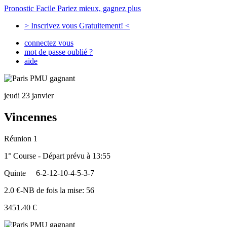
Pronostic Facile
Pariez mieux, gagnez plus
> Inscrivez vous Gratuitement! <
connectez vous
mot de passe oublié ?
aide
jeudi 23 janvier
Vincennes
Réunion 1
1° Course - Départ prévu à 13:55
Quinte
6-2-12-10-4-5-3-7
2.0 €-NB de fois la mise: 56
3451.40 €