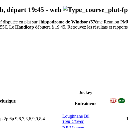
eb, départ
19:45
-
web
isputée en plat sur l'
hippodrome de Windsor
(57ème Réunion PM
9655€. Le
Handicap
débutera à 19:45. Retrouvez les résultats et rapports
Jockey
Musique
Entraineur
Loughnane Bil.
1
p
2
p
6
p
9,6,7,3,6,9,9,8,4
Tom Clover
P F Mangan