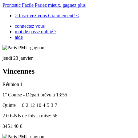
Pronostic Facile
Pariez mieux, gagnez plus
> Inscrivez vous Gratuitement! <
connectez vous
mot de passe oublié ?
aide
jeudi 23 janvier
Vincennes
Réunion 1
1° Course - Départ prévu à 13:55
Quinte
6-2-12-10-4-5-3-7
2.0 €-NB de fois la mise: 56
3451.40 €