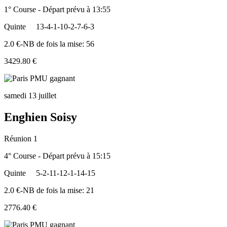
1° Course - Départ prévu à 13:55
Quinte
13-4-1-10-2-7-6-3
2.0 €-NB de fois la mise: 56
3429.80 €
samedi 13 juillet
Enghien Soisy
Réunion 1
4° Course - Départ prévu à 15:15
Quinte
5-2-11-12-1-14-15
2.0 €-NB de fois la mise: 21
2776.40 €