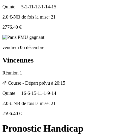
Quinte
5-2-11-12-1-14-15
2.0 €-NB de fois la mise: 21
2776.40 €
vendredi 05 décembre
Vincennes
Réunion 1
4° Course - Départ prévu à 20:15
Quinte
16-6-15-11-1-9-14
2.0 €-NB de fois la mise: 21
2596.40 €
Pronostic Handicap