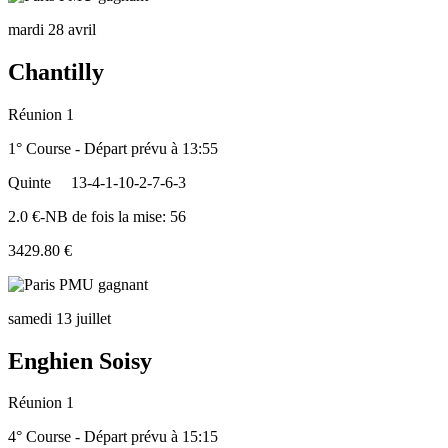
mardi 28 avril
Chantilly
Réunion 1
1° Course - Départ prévu à 13:55
Quinte
13-4-1-10-2-7-6-3
2.0 €-NB de fois la mise: 56
3429.80 €
samedi 13 juillet
Enghien Soisy
Réunion 1
4° Course - Départ prévu à 15:15