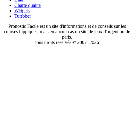
Charte qualité
Widgets
Turfobet
Pronostic Facile est un site d'informations et de conseils sur les
courses hippiques, mais en aucun cas un site de jeux d'argent ou de
paris.
tous droits réservés © 2007- 2026