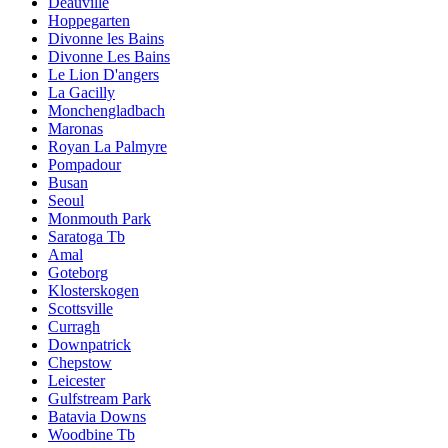
Deauville
Hoppegarten
Divonne les Bains
Divonne Les Bains
Le Lion D'angers
La Gacilly
Monchengladbach
Maronas
Royan La Palmyre
Pompadour
Busan
Seoul
Monmouth Park
Saratoga Tb
Amal
Goteborg
Klosterskogen
Scottsville
Curragh
Downpatrick
Chepstow
Leicester
Gulfstream Park
Batavia Downs
Woodbine Tb