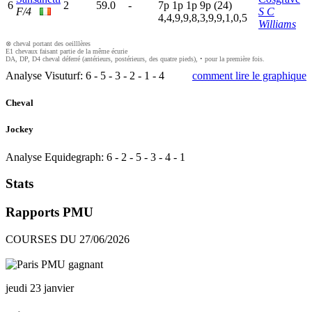
6
2
59.0
-
7
p
1
p
1
p
9
p
(24)
F/4
S C
4,4,9,9,8,3,9,9,1,0,5
Williams
⊗ cheval portant des oeilllères
E1 chevaux faisant partie de la même écurie
DA, DP, D4 cheval déferré (antérieurs, postérieurs, des quatre pieds), • pour la première fois.
Analyse Visuturf:
6
-
5
-
3
-
2
-
1
-
4
comment lire le graphique
Cheval
Jockey
Analyse Equidegraph:
6
-
2
-
5
-
3
-
4
-
1
Stats
Rapports PMU
COURSES DU 27/06/2026
jeudi 23 janvier