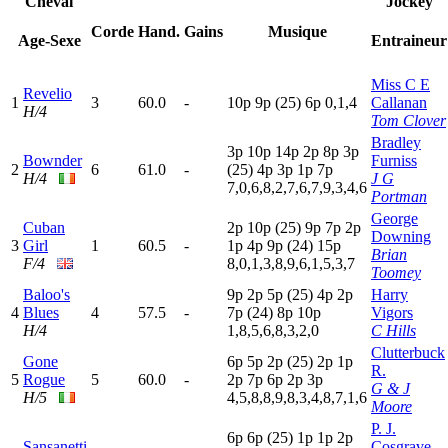
Cheval
Jockey
Corde
Hand.
Gains
Musique
Age-Sexe
Entraineur
Miss C E
Revelio
1
3
60.0
-
10p
9
p
(25)
6
p
0,1,4
Callanan
H/4
Tom Clover
Bradley
3
p
10p
14p
2
p
8
p
3
p
Bownder
Furniss
2
6
61.0
-
(25)
4
p
3
p
1
p
7
p
H/4
J G
7,0,6,8,2,7,6,7,9,3,4,6
Portman
George
Cuban
2
p
10p
(25)
9
p
7
p
2
p
Downing
3
Girl
1
60.5
-
1
p
4
p
9
p
(24)
15p
Brian
F/4
8,0,1,3,8,9,6,1,5,3,7
Toomey
Baloo's
9
p
2
p
5
p
(25)
4
p
2
p
Harry
4
Blues
4
57.5
-
7
p
(24)
8
p
10p
Vigors
H/4
1,8,5,6,8,3,2,0
C Hills
Clutterbuck
Gone
6
p
5
p
2
p
(25)
2
p
1
p
R.
5
Rogue
5
60.0
-
2
p
7
p
6
p
2
p
3
p
G & J
H/5
4,5,8,8,9,8,3,4,8,7,1,6
Moore
P. J.
6
p
6
p
(25)
1
p
1
p
2
p
Sansanetti
Cosgrave