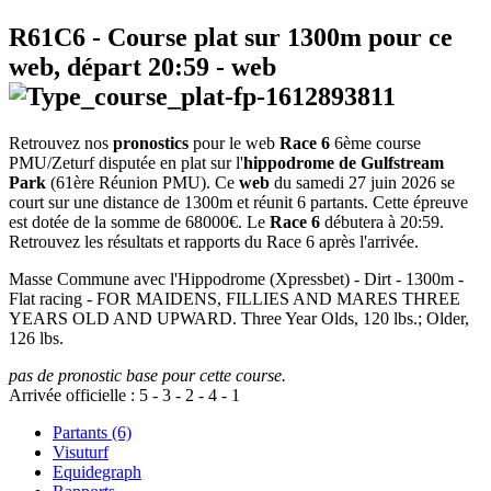
R61C6
- Course plat sur 1300m pour ce
web, départ
20:59
-
web
Retrouvez nos
pronostics
pour le web
Race 6
6ème course
PMU/Zeturf disputée en plat sur l'
hippodrome de Gulfstream
Park
(61ère Réunion PMU). Ce
web
du samedi 27 juin 2026 se
court sur une distance de 1300m et réunit 6 partants. Cette épreuve
est dotée de la somme de 68000€. Le
Race 6
débutera à 20:59.
Retrouvez les résultats et rapports du Race 6 après l'arrivée.
Masse Commune avec l'Hippodrome (Xpressbet) - Dirt - 1300m -
Flat racing - FOR MAIDENS, FILLIES AND MARES THREE
YEARS OLD AND UPWARD. Three Year Olds, 120 lbs.; Older,
126 lbs.
pas de pronostic base pour cette course.
Arrivée officielle :
5
-
3
-
2
-
4
-
1
Partants (6)
Visuturf
Equidegraph