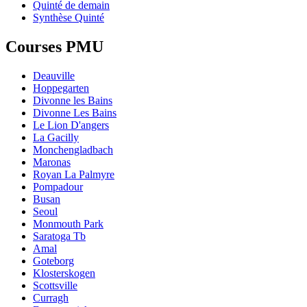
Quinté de demain
Synthèse Quinté
Courses PMU
Deauville
Hoppegarten
Divonne les Bains
Divonne Les Bains
Le Lion D'angers
La Gacilly
Monchengladbach
Maronas
Royan La Palmyre
Pompadour
Busan
Seoul
Monmouth Park
Saratoga Tb
Amal
Goteborg
Klosterskogen
Scottsville
Curragh