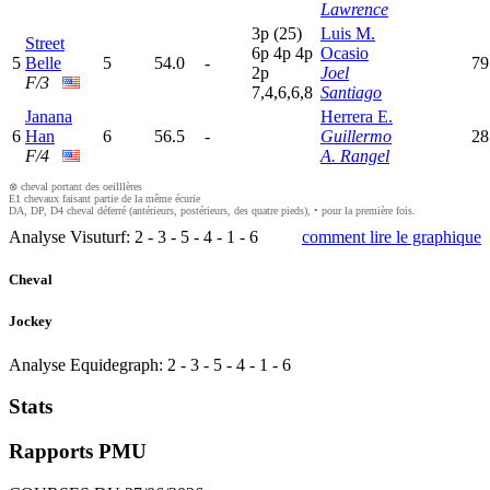
Lawrence
3
p
(25)
Luis M.
Street
6
p
4
p
4
p
Ocasio
5
Belle
5
54.0
-
79
2
p
Joel
F/3
7,4,6,6,8
Santiago
Janana
Herrera E.
6
Han
6
56.5
-
Guillermo
28
F/4
A. Rangel
⊗ cheval portant des oeilllères
E1 chevaux faisant partie de la même écurie
DA, DP, D4 cheval déferré (antérieurs, postérieurs, des quatre pieds), • pour la première fois.
Analyse Visuturf:
2
-
3
-
5
-
4
-
1
-
6
comment lire le graphique
Cheval
Jockey
Analyse Equidegraph:
2
-
3
-
5
-
4
-
1
-
6
Stats
Rapports PMU