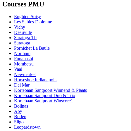
Courses PMU
Enghien Soisy
Les Sables D'olonne
Vichy
Deauville
Saratoga Tb
Saratoga
Pornichet La Baule
Northam
Funabashi
Mombetsu
Vaal
Newmarket
Horseshoe Indianapolis
Del Mar
Kortebaan Santpoort Winnend & Plaats
Kortebaan Santpoort Duo & Trio
Kortebaan Santpoort Winscore1
Bollnas
Aby
Boden
Sligo
Leopardstown