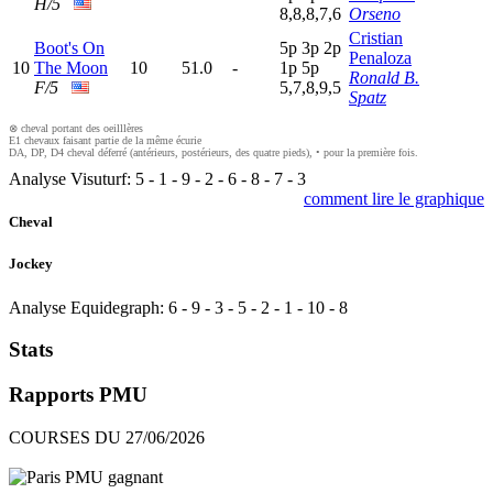
H/5
8,8,8,7,6
Orseno
Cristian
Boot's On
5
p
3
p
2
p
Penaloza
10
The Moon
10
51.0
-
1
p
5
p
Ronald B.
F/5
5,7,8,9,5
Spatz
⊗ cheval portant des oeilllères
E1 chevaux faisant partie de la même écurie
DA, DP, D4 cheval déferré (antérieurs, postérieurs, des quatre pieds), • pour la première fois.
Analyse Visuturf:
5
-
1
-
9
-
2
-
6
-
8
-
7
-
3
comment lire le graphique
Cheval
Jockey
Analyse Equidegraph:
6
-
9
-
3
-
5
-
2
-
1
-
10
-
8
Stats
Rapports PMU
COURSES DU 27/06/2026