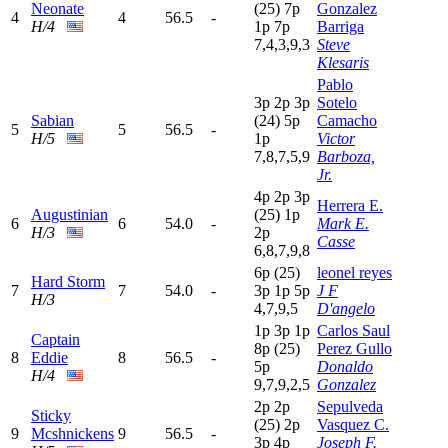
Neonate
(25)
7
p
Gonzalez
4
4
56.5
-
H/4
1
p
7
p
Barriga
7,4,3,9,3
Steve
Klesaris
Pablo
3
p
2
p
3
p
Sotelo
Sabian
(24)
5
p
Camacho
5
5
56.5
-
H/5
1
p
Victor
7,8,7,5,9
Barboza,
Jr.
4
p
2
p
3
p
Herrera E.
Augustinian
(25)
1
p
6
6
54.0
-
Mark E.
H/3
2
p
Casse
6,8,7,9,8
6
p
(25)
leonel reyes
Hard Storm
7
7
54.0
-
3
p
1
p
5
p
J F
H/3
4,7,9,5
D'angelo
1
p
3
p
1
p
Carlos Saul
Captain
8
p
(25)
Perez Gullo
8
Eddie
8
56.5
-
5
p
Donaldo
H/4
9,7,9,2,5
Gonzalez
2
p
2
p
Sepulveda
Sticky
(25)
2
p
Vasquez C.
9
Mcshnickens
9
56.5
-
3
p
4
p
Joseph F.