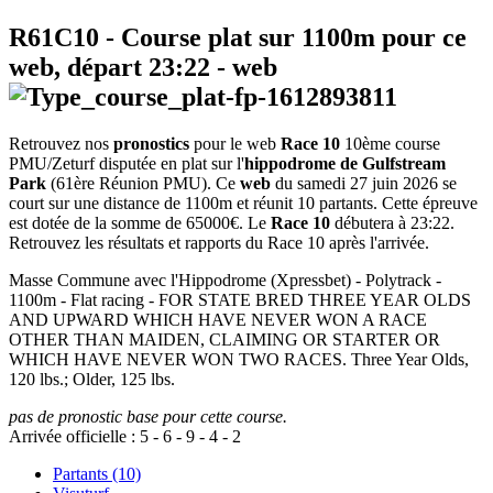
R61C10
- Course plat sur 1100m pour ce
web, départ
23:22
-
web
Retrouvez nos
pronostics
pour le web
Race 10
10ème course
PMU/Zeturf disputée en plat sur l'
hippodrome de Gulfstream
Park
(61ère Réunion PMU). Ce
web
du samedi 27 juin 2026 se
court sur une distance de 1100m et réunit 10 partants. Cette épreuve
est dotée de la somme de 65000€. Le
Race 10
débutera à 23:22.
Retrouvez les résultats et rapports du Race 10 après l'arrivée.
Masse Commune avec l'Hippodrome (Xpressbet) - Polytrack -
1100m - Flat racing - FOR STATE BRED THREE YEAR OLDS
AND UPWARD WHICH HAVE NEVER WON A RACE
OTHER THAN MAIDEN, CLAIMING OR STARTER OR
WHICH HAVE NEVER WON TWO RACES. Three Year Olds,
120 lbs.; Older, 125 lbs.
pas de pronostic base pour cette course.
Arrivée officielle :
5
-
6
-
9
-
4
-
2
Partants (10)