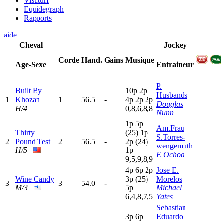
Visuturf
Equidegraph
Rapports
aide
Cheval
Jockey
Corde
Hand.
Gains
Musique
Age-Sexe
Entraineur
P.
Built By
10p
2
p
Husbands
1
Khozan
1
56.5
-
4
p
2
p
2
p
Douglas
H/4
0,8,6,8,8
Nunn
1
p
5
p
Am.Frau
Thirty
(25)
1
p
S.Torres-
2
Pound Test
2
56.5
-
2
p
(24)
wengemuth
H/5
1
p
E Ochoa
9,5,9,8,9
4
p
6
p
2
p
Jose E.
Wine Candy
3
p
(25)
Morelos
3
3
54.0
-
M/3
5
p
Michael
6,4,8,7,5
Yates
Sebastian
3
p
6
p
Eduardo