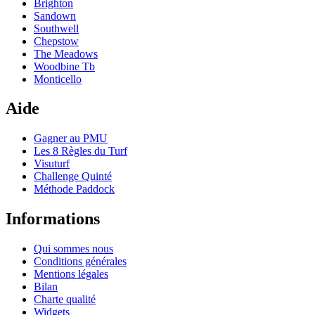
Brighton
Sandown
Southwell
Chepstow
The Meadows
Woodbine Tb
Monticello
Aide
Gagner au PMU
Les 8 Règles du Turf
Visuturf
Challenge Quinté
Méthode Paddock
Informations
Qui sommes nous
Conditions générales
Mentions légales
Bilan
Charte qualité
Widgets