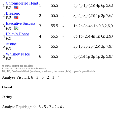
Chromeplated Heart
1
1
55.5
-
5
p
4
p
1
p
(25)
4
p
6
p
5,6,
F/8
Breezero
2
2
55.5
-
3
p
4
p
3
p
(25)
1
p
2
p
7,6,
F/5
Executive Success
3
3
55.5
-
1
p
2
p
8
p
4
p
1
p
9,8,2,6,9
F/4
Haley's Honor
4
4
55.5
-
8
p
1
p
(25)
4
p
1
p
6
p
2,9,
F/5
Justine
5
5
55.5
-
3
p
1
p
3
p
2
p
(25)
3
p
7,9,
F/4
Whiskey N Ice
6
6
55.5
-
5
p
(25)
1
p
3
p
1
p
2
p
5,9,
F/5
⊗ cheval portant des oeilllères
E1 chevaux faisant partie de la même écurie
DA, DP, D4 cheval déferré (antérieurs, postérieurs, des quatre pieds), • pour la première fois.
Analyse Visuturf:
6
-
3
-
5
-
2
-
1
-
4
Cheval
Jockey
Analyse Equidegraph:
6
-
5
-
3
-
2
-
4
-
1