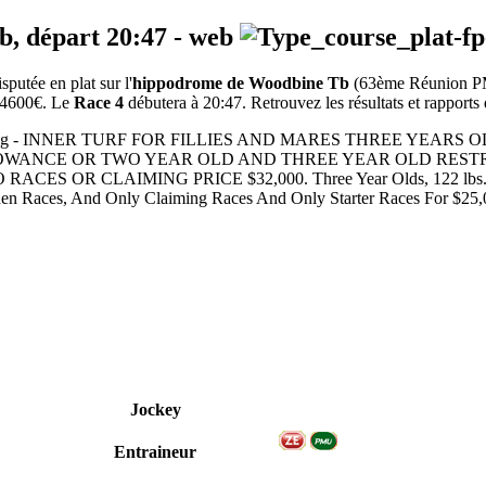
eb, départ
20:47
-
web
utée en plat sur l'
hippodrome de Woodbine Tb
(63ème Réunion 
114600€. Le
Race 4
débutera à 20:47. Retrouvez les résultats et rapports 
 Flat racing - INNER TURF FOR FILLIES AND MARES THREE 
OWANCE OR TWO YEAR OLD AND THREE YEAR OLD RESTR
LAIMING PRICE $32,000. Three Year Olds, 122 lbs.; Older, 
aiden Races, And Only Claiming Races And Only Starter Races For $25
Jockey
Entraineur