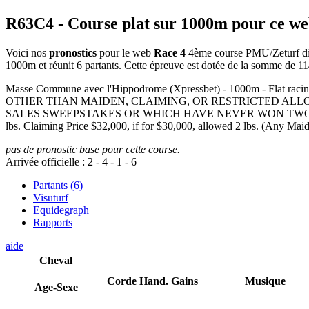
R63C4
- Course plat sur 1000m pour ce w
Voici nos
pronostics
pour le web
Race 4
4ème course PMU/Zeturf disp
1000m et réunit 6 partants. Cette épreuve est dotée de la somme de 
Masse Commune avec l'Hippodrome (Xpressbet) - 1000m -
OTHER THAN MAIDEN, CLAIMING, OR RESTRICTED ALL
SALES SWEEPSTAKES OR WHICH HAVE NEVER WON TWO RACES OR C
lbs. Claiming Price $32,000, if for $30,000, allowed 2 lbs. (Any M
pas de pronostic base pour cette course.
Arrivée officielle :
2
-
4
-
1
-
6
Partants (6)
Visuturf
Equidegraph
Rapports
aide
Cheval
Corde
Hand.
Gains
Musique
Age-Sexe