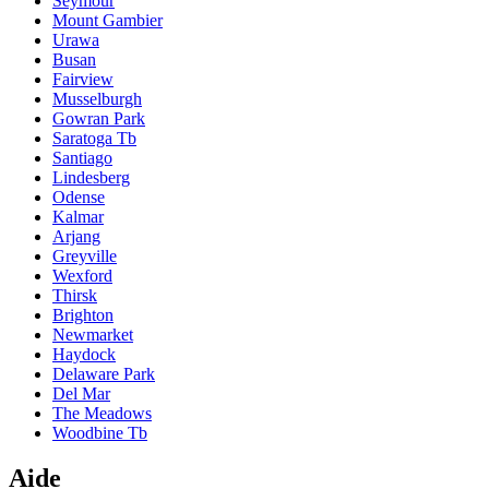
Seymour
Mount Gambier
Urawa
Busan
Fairview
Musselburgh
Gowran Park
Saratoga Tb
Santiago
Lindesberg
Odense
Kalmar
Arjang
Greyville
Wexford
Thirsk
Brighton
Newmarket
Haydock
Delaware Park
Del Mar
The Meadows
Woodbine Tb
Aide