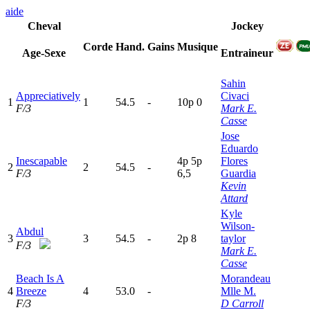
aide
Cheval
Jockey
Corde
Hand.
Gains
Musique
Age-Sexe
Entraineur
Sahin
Appreciatively
Civaci
1
1
54.5
-
10p
0
F/3
Mark E.
Casse
Jose
Eduardo
Inescapable
4
p
5
p
Flores
2
2
54.5
-
F/3
6,5
Guardia
Kevin
Attard
Kyle
Wilson-
Abdul
3
3
54.5
-
2
p
8
taylor
F/3
Mark E.
Casse
Beach Is A
Morandeau
4
Breeze
4
53.0
-
Mlle M.
F/3
D Carroll