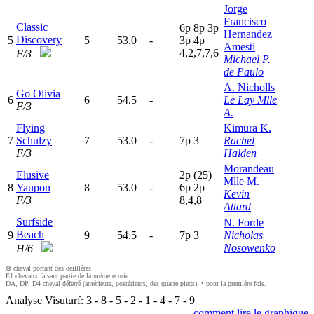
Jorge
Francisco
Classic
6
p
8
p
3
p
Hernandez
Discovery
5
5
53.0
-
3
p
4
p
Amesti
4,2,7,7,6
F/3
Michael P.
de Paulo
A. Nicholls
Go Olivia
6
6
54.5
-
Le Lay Mlle
F/3
A.
Flying
Kimura K.
7
Schulzy
7
53.0
-
7
p
3
Rachel
F/3
Halden
Morandeau
Elusive
2
p
(25)
Mlle M.
8
Yaupon
8
53.0
-
6
p
2
p
Kevin
F/3
8,4,8
Attard
Surfside
N. Forde
Beach
9
9
54.5
-
7
p
3
Nicholas
Nosowenko
H/6
⊗ cheval portant des oeilllères
E1 chevaux faisant partie de la même écurie
DA, DP, D4 cheval déferré (antérieurs, postérieurs, des quatre pieds), • pour la première fois.
Analyse Visuturf:
3
-
8
-
5
-
2
-
1
-
4
-
7
-
9
comment lire le graphique