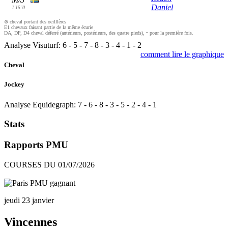
Daniel
1'15"0
⊗ cheval portant des oeilllères
E1 chevaux faisant partie de la même écurie
DA, DP, D4 cheval déferré (antérieurs, postérieurs, des quatre pieds), • pour la première fois.
Analyse Visuturf:
6
-
5
-
7
-
8
-
3
-
4
-
1
-
2
comment lire le graphique
Cheval
Jockey
Analyse Equidegraph:
7
-
6
-
8
-
3
-
5
-
2
-
4
-
1
Stats
Rapports PMU
COURSES DU 01/07/2026
jeudi 23 janvier
Vincennes