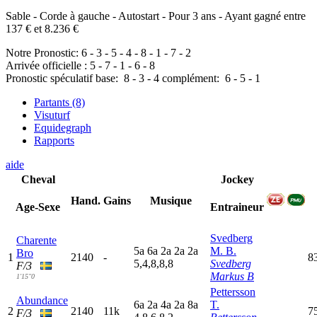
Sable - Corde à gauche - Autostart - Pour 3 ans - Ayant gagné entre
137 € et 8.236 €
Notre Pronostic:
6
-
3
-
5
-
4
-
8
-
1
-
7
-
2
Arrivée officielle :
5
-
7
-
1
-
6
-
8
Pronostic spéculatif
base:
8
-
3
-
4
complément:
6
-
5
-
1
Partants (8)
Visuturf
Equidegraph
Rapports
aide
Cheval
Jockey
Hand.
Gains
Musique
Age-Sexe
Entraineur
Svedberg
Charente
5
a
6
a
2
a
2
a
2
a
M. B.
Bro
1
2140
-
8
5,4,8,8,8
Svedberg
F/3
Markus B
1'15"0
Pettersson
Abundance
6
a
2
a
4
a
2
a
8
a
T.
2
2140
11k
7
F/3