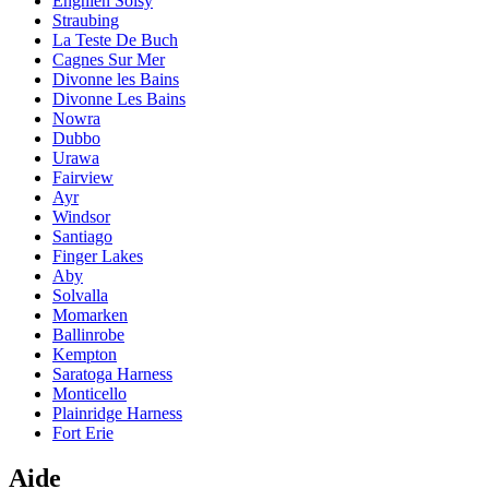
Enghien Soisy
Straubing
La Teste De Buch
Cagnes Sur Mer
Divonne les Bains
Divonne Les Bains
Nowra
Dubbo
Urawa
Fairview
Ayr
Windsor
Santiago
Finger Lakes
Aby
Solvalla
Momarken
Ballinrobe
Kempton
Saratoga Harness
Monticello
Plainridge Harness
Fort Erie
Aide