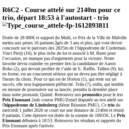
R6C2
- Course attelé sur 2140m pour ce
trio, départ
18:53
à l'autostart -
trio
Dotée de 28 000€ et support du Multi, ce Prix de la Ville de Malville
mettra aux prises 16 partants âgés de 3 ans et plus, qui vont devoir
concourir sur le parcours des 2825m de l’hippodrome de Cordemais.
Vinci Pierji (16), le plus riche du lot et associé à M. Barre pour
l’occasion, ne manque pas d'arguments pour la victoire. Notre
favorite devra craindre en premier lieu la candidature de Aaron
Boko (2), qui devrait profiter de l’aide de E. Raffin. Tallien (9), lui,
en forme, est un concurrent sérieux qui ne devra pas être négligé à
l'heure du choix. Pour ce qui est de Horton (1), qui reste sur un
succès, elle sera logiquement plébiscité. Teila (7), enfin, qui semble
en mesure de poursuivre sur sa lancée, prendra la dernière place
dans notre pronostic Quinté. Retrouvez nos
pronostics
pour le trio
Prix Etonnant
2nde course PMU/Zeturf disputée au trot attelé sur
l'
hippodrome de Lindesberg
(6ème Réunion PMU). Ce
trio
du
mercredi 1 juillet 2026 se court sur une distance de 2140m et réunit
8 partants. Cette épreuve est dotée de la somme de 10935€. Le
Prix
Etonnant
débutera à 18:53. Retrouvez les résultats et rapports du
Prix Etonnant après l'arrivée.