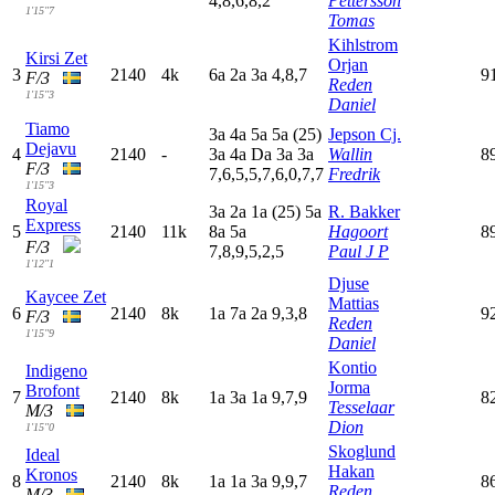
4,8,6,8,2
Pettersson
1'15"7
Tomas
Kihlstrom
Kirsi Zet
Orjan
3
2140
4k
6
a
2
a
3
a
4,8,7
9
F/3
Reden
1'15"3
Daniel
Tiamo
3
a
4
a
5
a
5
a
(25)
Jepson Cj.
Dejavu
4
2140
-
3
a
4
a
D
a
3
a
3
a
Wallin
8
F/3
7,6,5,5,7,6,0,7,7
Fredrik
1'15"3
Royal
3
a
2
a
1
a
(25)
5
a
R. Bakker
Express
5
2140
11k
8
a
5
a
Hagoort
8
F/3
7,8,9,5,2,5
Paul J P
1'12"1
Djuse
Kaycee Zet
Mattias
6
2140
8k
1
a
7
a
2
a
9,3,8
9
F/3
Reden
1'15"9
Daniel
Kontio
Indigeno
Jorma
Brofont
7
2140
8k
1
a
3
a
1
a
9,7,9
8
Tesselaar
M/3
Dion
1'15"0
Skoglund
Ideal
Hakan
Kronos
8
2140
8k
1
a
1
a
3
a
9,9,7
8
Reden
M/3