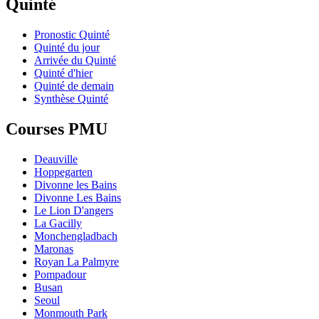
Quinté
Pronostic Quinté
Quinté du jour
Arrivée du Quinté
Quinté d'hier
Quinté de demain
Synthèse Quinté
Courses PMU
Deauville
Hoppegarten
Divonne les Bains
Divonne Les Bains
Le Lion D'angers
La Gacilly
Monchengladbach
Maronas
Royan La Palmyre
Pompadour
Busan
Seoul
Monmouth Park