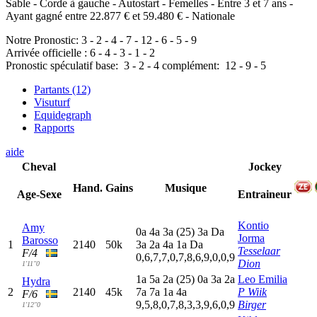
Sable - Corde à gauche - Autostart - Femelles - Entre 3 et 7 ans -
Ayant gagné entre 22.877 € et 59.480 € - Nationale
Notre Pronostic:
3
-
2
-
4
-
7
-
12
-
6
-
5
-
9
Arrivée officielle :
6
-
4
-
3
-
1
-
2
Pronostic spéculatif
base:
3
-
2
-
4
complément:
12
-
9
-
5
Partants (12)
Visuturf
Equidegraph
Rapports
aide
Cheval
Jockey
Hand.
Gains
Musique
Age-Sexe
Entraineur
Kontio
Amy
0
a
4
a
3
a
(25)
3
a
D
a
Jorma
Barosso
1
2140
50k
3
a
2
a
4
a
1
a
D
a
Tesselaar
F/4
0,6,7,7,0,7,8,6,9,0,0,9
Dion
1'11"0
1
a
5
a
2
a
(25)
0
a
3
a
2
a
Leo Emilia
Hydra
2
2140
45k
7
a
7
a
1
a
4
a
P Wiik
F/6
9,5,8,0,7,8,3,3,9,6,0,9
Birger
1'12"0