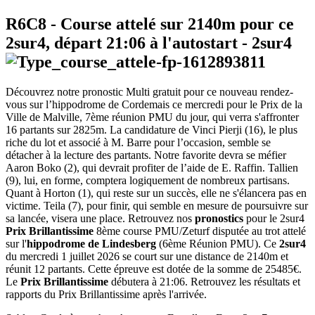
R6C8
- Course attelé sur 2140m pour ce
2sur4, départ
21:06
à l'autostart -
2sur4
Découvrez notre pronostic Multi gratuit pour ce nouveau rendez-
vous sur l’hippodrome de Cordemais ce mercredi pour le Prix de la
Ville de Malville, 7ème réunion PMU du jour, qui verra s'affronter
16 partants sur 2825m. La candidature de Vinci Pierji (16), le plus
riche du lot et associé à M. Barre pour l’occasion, semble se
détacher à la lecture des partants. Notre favorite devra se méfier
Aaron Boko (2), qui devrait profiter de l’aide de E. Raffin. Tallien
(9), lui, en forme, comptera logiquement de nombreux partisans.
Quant à Horton (1), qui reste sur un succès, elle ne s'élancera pas en
victime. Teila (7), pour finir, qui semble en mesure de poursuivre sur
sa lancée, visera une place. Retrouvez nos
pronostics
pour le 2sur4
Prix Brillantissime
8ème course PMU/Zeturf disputée au trot attelé
sur l'
hippodrome de Lindesberg
(6ème Réunion PMU). Ce
2sur4
du mercredi 1 juillet 2026 se court sur une distance de 2140m et
réunit 12 partants. Cette épreuve est dotée de la somme de 25485€.
Le
Prix Brillantissime
débutera à 21:06. Retrouvez les résultats et
rapports du Prix Brillantissime après l'arrivée.