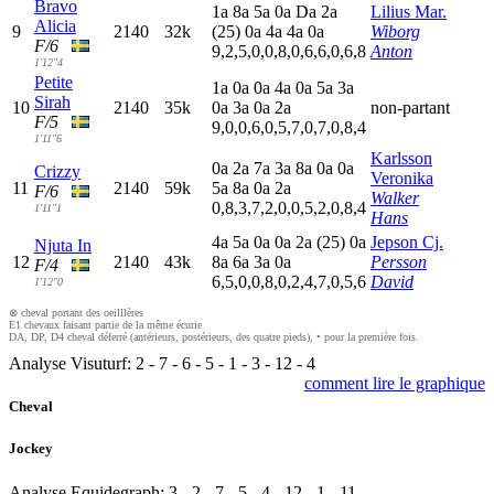
Bravo
1
a
8
a
5
a
0
a
D
a
2
a
Lilius Mar.
Alicia
9
2140
32k
(25)
0
a
4
a
4
a
0
a
Wiborg
F/6
9,2,5,0,0,8,0,6,6,0,6,8
Anton
1'12"4
Petite
1
a
0
a
0
a
4
a
0
a
5
a
3
a
Sirah
10
2140
35k
0
a
3
a
0
a
2
a
non-partant
F/5
9,0,0,6,0,5,7,0,7,0,8,4
1'11"6
Karlsson
0
a
2
a
7
a
3
a
8
a
0
a
0
a
Crizzy
Veronika
11
2140
59k
5
a
8
a
0
a
2
a
F/6
Walker
0,8,3,7,2,0,0,5,2,0,8,4
1'11"1
Hans
4
a
5
a
0
a
0
a
2
a
(25)
0
a
Jepson Cj.
Njuta In
12
2140
43k
8
a
6
a
3
a
0
a
Persson
F/4
6,5,0,0,8,0,2,4,7,0,5,6
David
1'12"0
⊗ cheval portant des oeilllères
E1 chevaux faisant partie de la même écurie
DA, DP, D4 cheval déferré (antérieurs, postérieurs, des quatre pieds), • pour la première fois.
Analyse Visuturf:
2
-
7
-
6
-
5
-
1
-
3
-
12
-
4
comment lire le graphique
Cheval
Jockey
Analyse Equidegraph:
3
-
2
-
7
-
5
-
4
-
12
-
1
-
11