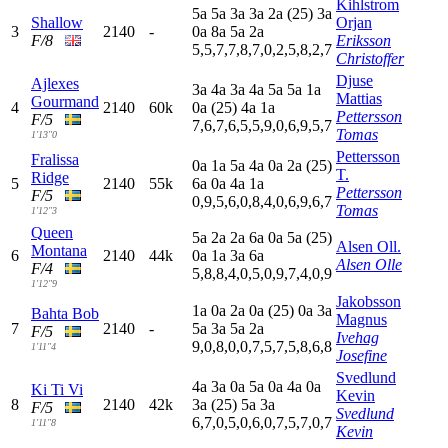
Kihlstrom
5
a
5
a
3
a
3
a
2
a
(25)
3
a
Shallow
Orjan
3
2140
-
0
a
8
a
5
a
2
a
F/8
Eriksson
5,5,7,7,8,7,0,2,5,8,2,7
Christoffer
Djuse
Ajlexes
3
a
4
a
3
a
4
a
5
a
5
a
1
a
Mattias
Gourmand
4
2140
60k
0
a
(25)
4
a
1
a
Pettersson
F/5
7,6,7,6,5,5,9,0,6,9,5,7
Tomas
1'13"0
Pettersson
Fralissa
0
a
1
a
5
a
4
a
0
a
2
a
(25)
T.
Ridge
5
2140
55k
6
a
0
a
4
a
1
a
Pettersson
F/5
0,9,5,6,0,8,4,0,6,9,6,7
Tomas
1'12"3
Queen
5
a
2
a
2
a
6
a
0
a
5
a
(25)
Alsen Oll.
Montana
6
2140
44k
0
a
1
a
3
a
6
a
Alsen Olle
F/4
5,8,8,4,0,5,0,9,7,4,0,9
1'12"9
Jakobsson
1
a
0
a
2
a
0
a
(25)
0
a
3
a
Bahta Bob
Magnus
7
2140
-
5
a
3
a
5
a
2
a
F/5
Ivehag
9,0,8,0,0,7,5,7,5,8,6,8
1'11"4
Josefine
Svedlund
4
a
3
a
0
a
5
a
0
a
4
a
0
a
Ki Ti Vi
Kevin
8
2140
42k
3
a
(25)
5
a
3
a
F/5
Svedlund
6,7,0,5,0,6,0,7,5,7,0,7
1'11"8
Kevin