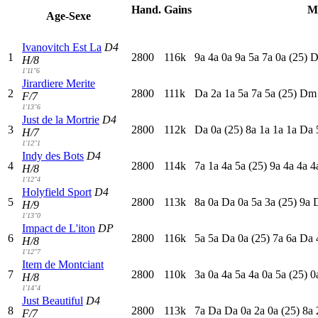
Hand.
Gains
M
Age-Sexe
Ivanovitch Est La
D4
1
2800
116k
9
a
4
a
0
a
9
a
5
a
7
a
0
a
(25)
H/8
1'11"6
Jirardiere Merite
2
2800
111k
D
a
2
a
1
a
5
a
7
a
5
a
(25)
D
F/7
1'13"6
Just de la Mortrie
D4
3
2800
112k
D
a
0
a
(25)
8
a
1
a
1
a
1
a
D
a
H/7
1'12"1
Indy des Bots
D4
4
2800
114k
7
a
1
a
4
a
5
a
(25)
9
a
4
a
4
a
4
H/8
1'12"4
Holyfield Sport
D4
5
2800
113k
8
a
0
a
D
a
0
a
5
a
3
a
(25)
9
a
H/9
1'13"0
Impact de L'iton
DP
6
2800
116k
5
a
5
a
D
a
0
a
(25)
7
a
6
a
D
a
H/8
1'12"7
Item de Montciant
7
2800
110k
3
a
0
a
4
a
5
a
4
a
0
a
5
a
(25)
0
H/8
1'14"4
Just Beautiful
D4
8
2800
113k
7
a
D
a
D
a
0
a
2
a
0
a
(25)
8
a
F/7