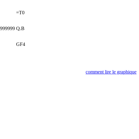
=T0
9999999
Q.B
GF4
comment lire le graphique