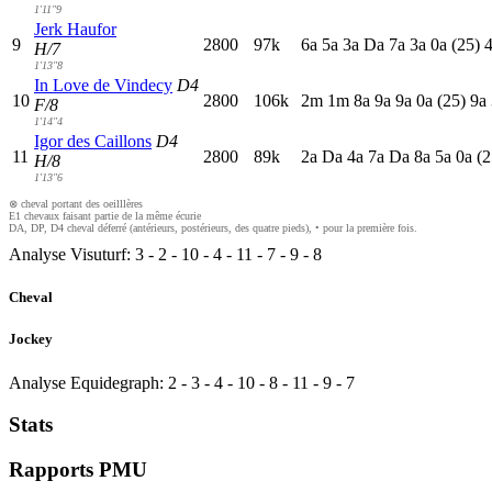
1'11"9
Jerk Haufor
9
2800
97k
6
a
5
a
3
a
D
a
7
a
3
a
0
a
(25)
H/7
1'13"8
In Love de Vindecy
D4
10
2800
106k
2
m
1
m
8
a
9
a
9
a
0
a
(25)
9
a
F/8
1'14"4
Igor des Caillons
D4
11
2800
89k
2
a
D
a
4
a
7
a
D
a
8
a
5
a
0
a
(2
H/8
1'13"6
⊗ cheval portant des oeilllères
E1 chevaux faisant partie de la même écurie
DA, DP, D4 cheval déferré (antérieurs, postérieurs, des quatre pieds), • pour la première fois.
Analyse Visuturf:
3
-
2
-
10
-
4
-
11
-
7
-
9
-
8
Cheval
Jockey
Analyse Equidegraph:
2
-
3
-
4
-
10
-
8
-
11
-
9
-
7
Stats
Rapports PMU