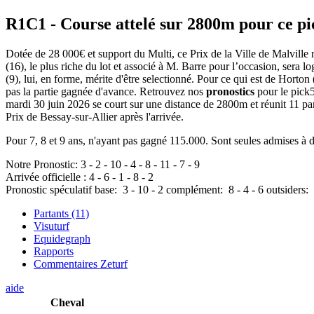
R1C1
- Course attelé sur 2800m pour ce p
Dotée de 28 000€ et support du Multi, ce Prix de la Ville de Malville 
(16), le plus riche du lot et associé à M. Barre pour l’occasion, sera l
(9), lui, en forme, mérite d'être selectionné. Pour ce qui est de Horton
pas la partie gagnée d'avance. Retrouvez nos
pronostics
pour le pick
mardi 30 juin 2026 se court sur une distance de 2800m et réunit 11 p
Prix de Bessay-sur-Allier après l'arrivée.
Pour 7, 8 et 9 ans, n'ayant pas gagné 115.000. Sont seules admises à dr
Notre Pronostic:
3
-
2
-
10
-
4
-
8
-
11
-
7
-
9
Arrivée officielle :
4
-
6
-
1
-
8
-
2
Pronostic spéculatif
base:
3
-
10
-
2
complément:
8
-
4
-
6
outsiders:
Partants (11)
Visuturf
Equidegraph
Rapports
Commentaires Zeturf
aide
Cheval