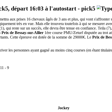
ick5, départ
16:03
à l'autostart -
pick5
mettra aux prises 16 chevaux âgés de 3 ans et plus, qui vont s'affronte
ogiquement très en vue. Mais elle trouvera toutefois à qui se mesurer ave
 (1), qui reste sur un succès, elle devra être tenue en confiance. Teila (7
5
Prix de Bessay-sur-Allier
1ère course PMU/Zeturf disputée au trot atte
artants. Cette épreuve est dotée de la somme de 29000€. Le
Prix de Bes
iver les personnes ayant gagné au moins cinq courses (en étant titulaire 
11
-
9
Jockey