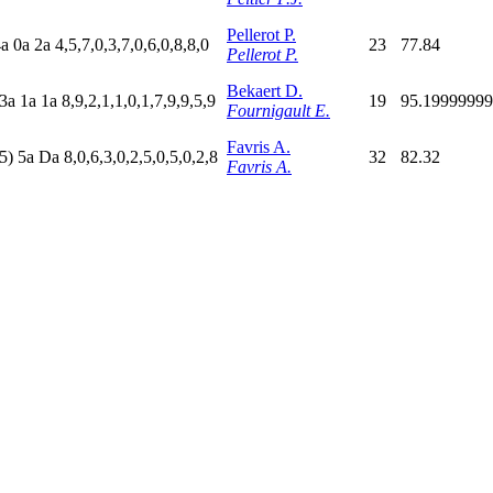
Pellerot P.
4
a
0
a
2
a
4,5,7,0,3,7,0,6,0,8,8,0
23
77.84
Pellerot P.
Bekaert D.
3
a
1
a
1
a
8,9,2,1,1,0,1,7,9,9,5,9
19
95.1999999
Fournigault E.
Favris A.
5)
5
a
D
a
8,0,6,3,0,2,5,0,5,0,2,8
32
82.32
Favris A.