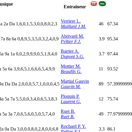
usique
Entraineur
Verriere L.
D
a
2
a
D
a
1,6,0,1,5,3,0,0,8,0,2,3
46
67.34
Maillard J.M.
Abrivard M.
m
7
a
8
a
6
a
0,8,9,5,3,5,0,3,2,4,0,9
3.9
95.34
Peltier F.J.
Barrier A.
5
a
9
a
1
a
0,0,2,9,9,9,0,5,1,9,4,0
3.7
97.44
Dupont S.G.
Mottier M.
a
5
a
6
a
3,9,6,5,1,6,6,6,5,4,9,9
11
93.52
Beaufils G.
Martial Gauvin
D
a
D
a
D
a
2,0,0,0,5,7,1,0,0,0,4,5
89
57.3999999
Gauvin M.
Ploquin P.
4
a
5
a
7
a
5,5,0,0,3,4,0,6,5,3,8,3
12
75.74
Laurent G.
Ruet B.
a
5
a
3
a
7,0,6,5,6,0,5,0,5,7,4,0
49
77.9799999
Ruet B.
Rochard P. Y.
2
a
0
a
D
a
3,0,0,0,8,0,2,8,0,0,6,8
3.3
86.1
Peltier F.J.