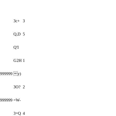
3c+
3
Q,D
5
Q'I
G2H
1
9999999
y)
3O?
2
9999999
=W-
3=Q
4