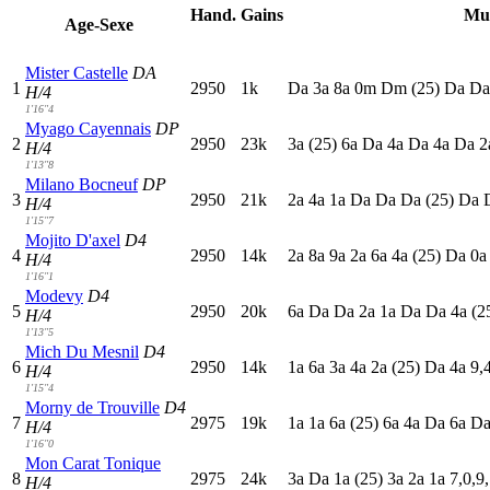
Hand.
Gains
Mu
Age-Sexe
Mister Castelle
DA
1
2950
1k
D
a
3
a
8
a
0
m
D
m
(25)
D
a
D
H/4
1'16"4
Myago Cayennais
DP
2
2950
23k
3
a
(25)
6
a
D
a
4
a
D
a
4
a
D
a
2
H/4
1'13"8
Milano Bocneuf
DP
3
2950
21k
2
a
4
a
1
a
D
a
D
a
D
a
(25)
D
a
H/4
1'15"7
Mojito D'axel
D4
4
2950
14k
2
a
8
a
9
a
2
a
6
a
4
a
(25)
D
a
0
H/4
1'16"1
Modevy
D4
5
2950
20k
6
a
D
a
D
a
2
a
1
a
D
a
D
a
4
a
(2
H/4
1'13"5
Mich Du Mesnil
D4
6
2950
14k
1
a
6
a
3
a
4
a
2
a
(25)
D
a
4
a
9,
H/4
1'15"4
Morny de Trouville
D4
7
2975
19k
1
a
1
a
6
a
(25)
6
a
4
a
D
a
6
a
D
H/4
1'16"0
Mon Carat Tonique
8
2975
24k
3
a
D
a
1
a
(25)
3
a
2
a
1
a
7,0,9
H/4