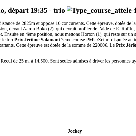
io, départ
19:35
-
trio
ne distance de 2825m et oppose 16 concurrents. Cette épreuve, dotée de
asion, devant Aaron Boko (2), qui devrait profiter de l’aide de E. Raffin,
rêt. Ensuite en 4ème position, nous mettons Horton (1), qui reste sur un 
 le trio
Prix Jérôme Salamani
7ème course PMU/Zeturf disputée au trot
 partants. Cette épreuve est dotée de la somme de 22000€. Le
Prix Jér
 Recul de 25 m. à 14.500. Sont seules admises à driver les personnes aya
Jockey