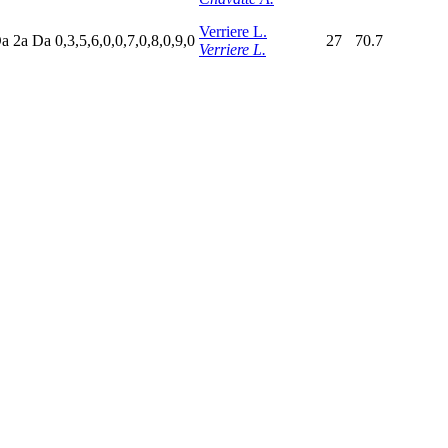
Verriere L.
D
a
2
a
D
a
0,3,5,6,0,0,7,0,8,0,9,0
27
70.7
Verriere L.