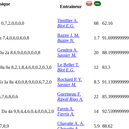
sique
Entraineur
Tintillier A.
a
0,7,2,0,0,0,0
68
62.16
Blot E.G.
Bazire J. M.
a
7,4,0,6,0,6,0,8
1.7
91.69999999
Bazire N.
Gendrot A.
D
a
2
a
8,6,9,0,0,0,0,0,8
20
88.19999999
Sassier M.
Le Beller T.
a
8
a
0
a
8,2,1,8,4,6,0,0,2,0,3,6
12
83.3
Blot E.G.
Rochard P. Y.
5)
3
a
8
a
4,0,0,8,9,0,0,6,7,2,0
8.5
91.13999999
Sassier M.
Guerineau F.
4,7,6,8,0,6
22
85.39999999
Ripoll Rigo A.
Favris A.
a
D
a
4
a
9,9,4,4,6,0,4,0,0,6,2,0
14
92.53999999
Favris A.
Chavatte A. A.
,7,8,9
5.9
88.62
Chavatte A.