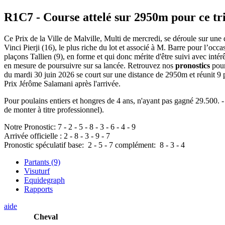
R1C7
- Course attelé sur 2950m pour ce tr
Ce Prix de la Ville de Malville, Multi de mercredi, se déroule sur u
Vinci Pierji (16), le plus riche du lot et associé à M. Barre pour l’occ
plaçons Tallien (9), en forme et qui donc mérite d'être suivi avec inté
en mesure de poursuivre sur sa lancée. Retrouvez nos
pronostics
pour
du mardi 30 juin 2026 se court sur une distance de 2950m et réunit 9
Prix Jérôme Salamani après l'arrivée.
Pour poulains entiers et hongres de 4 ans, n'ayant pas gagné 29.500. -
de monter à titre professionnel).
Notre Pronostic:
7
-
2
-
5
-
8
-
3
-
6
-
4
-
9
Arrivée officielle :
2
-
8
-
3
-
9
-
7
Pronostic spéculatif
base:
2
-
5
-
7
complément:
8
-
3
-
4
Partants (9)
Visuturf
Equidegraph
Rapports
aide
Cheval