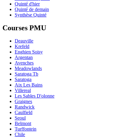
Quinté d'hier
Quinté de demain
Synthèse Quinté
Courses PMU
Deauville
Krefeld
Enghien Soisy
Argentan
Avenches
Meadowlands
Saratoga Tb
Saratoga
Aix Les Bains
Villereal
Les Sables D'olonne
Graignes
Randwick
Caulfield
Seoul
Belmont
Turffontein
Chile