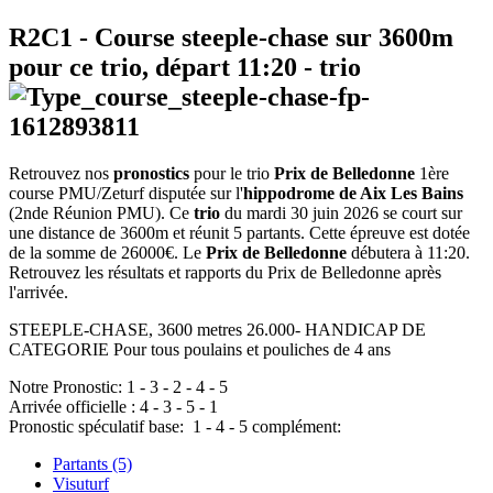
R2C1
- Course steeple-chase sur 3600m
pour ce trio, départ
11:20
-
trio
Retrouvez nos
pronostics
pour le trio
Prix de Belledonne
1ère
course PMU/Zeturf disputée sur l'
hippodrome de Aix Les Bains
(2nde Réunion PMU). Ce
trio
du mardi 30 juin 2026 se court sur
une distance de 3600m et réunit 5 partants. Cette épreuve est dotée
de la somme de 26000€. Le
Prix de Belledonne
débutera à 11:20.
Retrouvez les résultats et rapports du Prix de Belledonne après
l'arrivée.
STEEPLE-CHASE, 3600 metres 26.000- HANDICAP DE
CATEGORIE Pour tous poulains et pouliches de 4 ans
Notre Pronostic:
1
-
3
-
2
-
4
-
5
Arrivée officielle :
4
-
3
-
5
-
1
Pronostic spéculatif
base:
1
-
4
-
5
complément:
Partants (5)
Visuturf