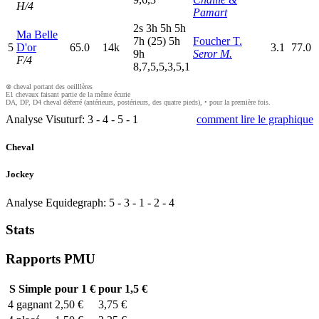
H/4
Pamart
2
s
3
h
5
h
5
h
Ma Belle
7
h
(25)
5
h
Foucher T.
5
D'or
65.0
14k
3.1
77.0
9
h
Seror M.
F/4
8,7,5,5,3,5,1
⊗ cheval portant des oeilllères
E1 chevaux faisant partie de la même écurie
DA, DP, D4 cheval déferré (antérieurs, postérieurs, des quatre pieds), • pour la première fois.
Analyse Visuturf:
3
-
4
-
5
-
1
comment lire le graphique
Cheval
Jockey
Analyse Equidegraph:
5
-
3
-
1
-
2
-
4
Stats
Rapports PMU
S
Simple
pour 1 €
pour 1,5 €
4
gagnant
2,50 €
3,75 €