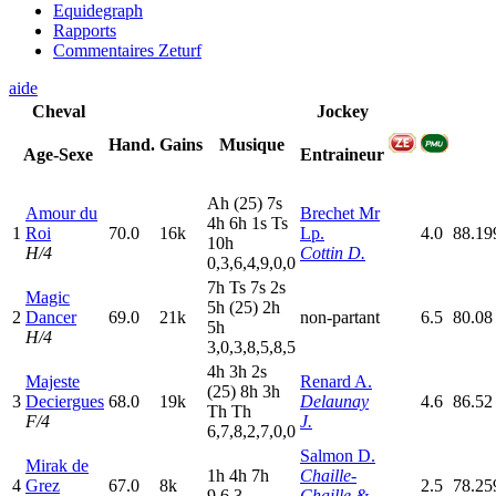
Equidegraph
Rapports
Commentaires Zeturf
aide
Cheval
Jockey
Hand.
Gains
Musique
Age-Sexe
Entraineur
A
h
(25)
7
s
Amour du
Brechet Mr
4
h
6
h
1
s
T
s
1
Roi
70.0
16k
Lp.
4.0
88.19
10h
H/4
Cottin D.
0,3,6,4,9,0,0
7
h
T
s
7
s
2
s
Magic
5
h
(25)
2
h
2
Dancer
69.0
21k
non-partant
6.5
80.08
5
h
H/4
3,0,3,8,5,8,5
4
h
3
h
2
s
Majeste
Renard A.
(25)
8
h
3
h
3
Deciergues
68.0
19k
Delaunay
4.6
86.52
T
h
T
h
F/4
J.
6,7,8,2,7,0,0
Salmon D.
Mirak de
1
h
4
h
7
h
Chaille-
4
Grez
67.0
8k
2.5
78.25
9,6,3
Chaille &