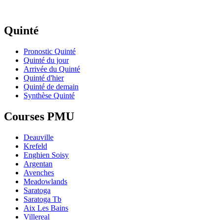
Quinté
Pronostic Quinté
Quinté du jour
Arrivée du Quinté
Quinté d'hier
Quinté de demain
Synthèse Quinté
Courses PMU
Deauville
Krefeld
Enghien Soisy
Argentan
Avenches
Meadowlands
Saratoga
Saratoga Tb
Aix Les Bains
Villereal