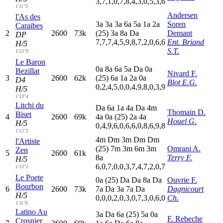
3,7,1,0,7,8,4,3,0,5,3,6
1'11"5
Andersen
l'As des
3
a
3
a
3
a
6
a
5
a
1
a
2
a
Soren
Caraibes
2
2600
73k
(25)
3
a
8
a
D
a
Demant
DP
7,7,7,4,5,9,8,7,2,0,6,6
Ent. Briand
H/5
S.T.
1'13"0
Le Baron
0
a
8
a
6
a
5
a
D
a
0
a
Bezillat
Nivard F.
3
2600
62k
(25)
6
a
1
a
2
a
0
a
D4
Blot E.G.
0,2,4,5,0,0,4,9,8,0,3,9
H/5
1'13"4
Litchi du
D
a
6
a
1
a
4
a
D
a
4
m
Thomain D.
Biset
4
2600
69k
4
a
0
a
(25)
2
a
4
a
Houel G.
H/5
0,4,9,6,0,6,6,0,8,6,9,8
1'12"5
4
m
D
m
3
m
D
m
D
m
l'Artiste
(25)
7
m
3
m
6
m
3
m
Omrani A.
Zen
5
2600
61k
8
a
Terry F.
H/5
6,0,7,0,0,3,7,4,7,2,0,7
1'13"1
Le Poete
0
a
(25)
D
a
D
a
8
a
D
a
Ouvrie F.
Bourbon
6
2600
73k
7
a
D
a
3
a
7
a
D
a
Dagnicourt
H/5
0,0,0,2,0,3,0,7,3,0,6,0
Ch.
1'11"6
Latino Au
3
a
D
a
6
a
(25)
5
a
0
a
F. Rebeche
Crosnier