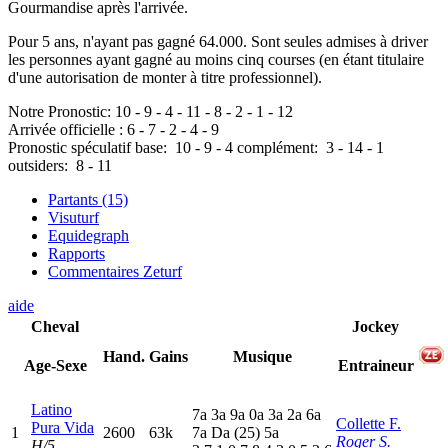
Gourmandise après l'arrivée.
Pour 5 ans, n'ayant pas gagné 64.000. Sont seules admises à driver
les personnes ayant gagné au moins cinq courses (en étant titulaire
d'une autorisation de monter à titre professionnel).
Notre Pronostic:
10
-
9
-
4
-
11
-
8
-
2
-
1
-
12
Arrivée officielle :
6
-
7
-
2
-
4
-
9
Pronostic spéculatif
base:
10
-
9
-
4
complément:
3
-
14
-
1
outsiders:
8
-
11
Partants (15)
Visuturf
Equidegraph
Rapports
Commentaires Zeturf
aide
Cheval
Jockey
Hand.
Gains
Musique
Age-Sexe
Entraineur
Latino
7
a
3
a
9
a
0
a
3
a
2
a
6
a
Collette F.
Pura Vida
1
2600
63k
7
a
D
a
(25)
5
a
Roger S.
H/5