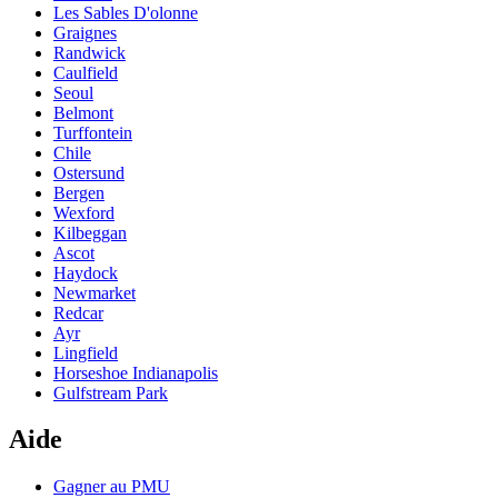
Les Sables D'olonne
Graignes
Randwick
Caulfield
Seoul
Belmont
Turffontein
Chile
Ostersund
Bergen
Wexford
Kilbeggan
Ascot
Haydock
Newmarket
Redcar
Ayr
Lingfield
Horseshoe Indianapolis
Gulfstream Park
Aide
Gagner au PMU