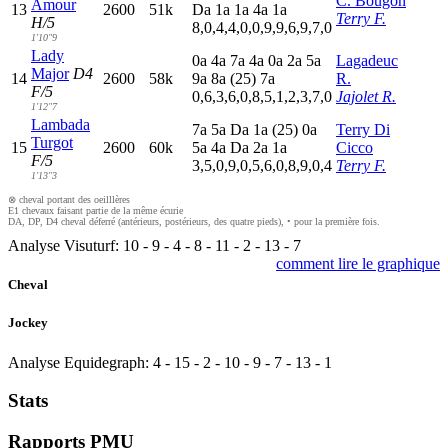
C. Bougon
Amour
13
2600
51k
D
a
1
a
1
a
4
a
1
a
Terry F.
H/5
8,0,4,4,0,0,9,9,6,9,7,0
1'10"9
Lady
0
a
4
a
7
a
4
a
0
a
2
a
5
a
Lagadeuc
Major
D4
14
2600
58k
9
a
8
a
(25)
7
a
R.
F/5
0,6,3,6,0,8,5,1,2,3,7,0
Jajolet R.
1'12"7
Lambada
7
a
5
a
D
a
1
a
(25)
0
a
Terry Di
Turgot
15
2600
60k
5
a
4
a
D
a
2
a
1
a
Cicco
F/5
3,5,0,9,0,5,6,0,8,9,0,4
Terry F.
1'13"3
⊗ cheval portant des oeilllères
E1 chevaux faisant partie de la même écurie
DA, DP, D4 cheval déferré (antérieurs, postérieurs, des quatre pieds), • pour la première fois.
Analyse Visuturf:
10
-
9
-
4
-
8
-
11
-
2
-
13
-
7
comment lire le graphique
Cheval
Jockey
Analyse Equidegraph:
4
-
15
-
2
-
10
-
9
-
7
-
13
-
1
Stats
Rapports PMU