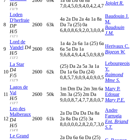
7
2600
69k
1
a
6
a
D
a
6
a
8
a
Jajolet R.
H/5
7,0,4,5,0,9,4,0,4,2,4,7
1'11"9
Loden
Baudouin J.
4
a
2
a
D
a
2
a
4
a
1
a
8
a
D'herfraie
M.
8
2600
63k
D
a
7
a
(25)
0
a
DP
Baudouin
6,8,0,8,6,9,2,0,3,0,0,4
H/5
J.M.
1'12"1
Lord de
1
a
4
a
2
a
6
a
1
a
(25)
6
a
Herivaux C.
Vandel
D4
9
2600
65k
6
a
5
a
D
a
1
a
Bigeon W.
H/5
9,6,8,4,9,4,4,5,0,9,8,9
1'13"2
Lebourgeois
La Star
(25)
D
a
2
a
5
a
3
a
1
a
Y.
D4
10
2600
62k
D
a
1
a
6
a
D
a
(24)
Raimond
F/5
0,8,5,7,9,0,9,4,0,9,0,5
Mme S.
1'12"9
Lagos de
1
m
D
m
D
a
2
m
3
m
6
a
Mary P.
Val
11
2600
50k
3
m
3
a
(25)
2
m
D
a
Edouar
H/5
9,0,0,8,7,4,7,7,8,0,0,7
Mary P.E.
1'13"7
Leo des
Andre
2
a
D
a
D
a
D
a
D
a
8
a
Malberaux
Farrugia
12
2600
61k
2
a
8
a
D
a
(25)
3
a
D4
Ent. Briand
8,0,0,0,0,2,8,2,0,7,3,0
H/5
S.T.
1'14"0
Le Grand
2
a
D
a
6
a
6
a
D
a
(25)