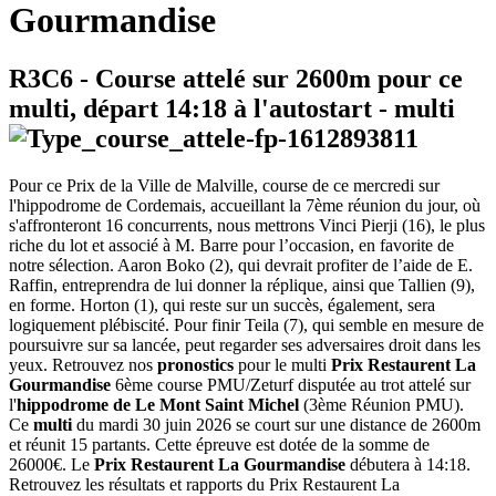
Gourmandise
R3C6
- Course attelé sur 2600m pour ce
multi, départ
14:18
à l'autostart -
multi
Pour ce Prix de la Ville de Malville, course de ce mercredi sur
l'hippodrome de Cordemais, accueillant la 7ème réunion du jour, où
s'affronteront 16 concurrents, nous mettrons Vinci Pierji (16), le plus
riche du lot et associé à M. Barre pour l’occasion, en favorite de
notre sélection. Aaron Boko (2), qui devrait profiter de l’aide de E.
Raffin, entreprendra de lui donner la réplique, ainsi que Tallien (9),
en forme. Horton (1), qui reste sur un succès, également, sera
logiquement plébiscité. Pour finir Teila (7), qui semble en mesure de
poursuivre sur sa lancée, peut regarder ses adversaires droit dans les
yeux. Retrouvez nos
pronostics
pour le multi
Prix Restaurent La
Gourmandise
6ème course PMU/Zeturf disputée au trot attelé sur
l'
hippodrome de Le Mont Saint Michel
(3ème Réunion PMU).
Ce
multi
du mardi 30 juin 2026 se court sur une distance de 2600m
et réunit 15 partants. Cette épreuve est dotée de la somme de
26000€. Le
Prix Restaurent La Gourmandise
débutera à 14:18.
Retrouvez les résultats et rapports du Prix Restaurent La