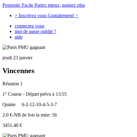
Pronostic Facile
Pariez mieux, gagnez plus
> Inscrivez vous Gratuitement! <
connectez vous
mot de passe oublié ?
aide
jeudi 23 janvier
Vincennes
Réunion 1
1° Course - Départ prévu à 13:55
Quinte
6-2-12-10-4-5-3-7
2.0 €-NB de fois la mise: 56
3451.40 €