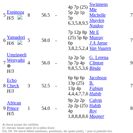
Swinnens
4
p
7
p
(25)
Mle
Espinoza
5
p
2
p
1
p
5
8
56.5
-
Michelle
7
5
p
H/5
Shaylen
6,3,5,8,9,5
Naidoo
7
p
12p
8
p
Mr E
Yamadori
(25)
5
p
8
p
Murray
6
5
58.0
-
7
6
p
J A Janse
H/6
3,8,2,5,2,4
Van Vuuren
Umzingeli
1
p
2
p
5
p
G. Lerena
Wenyathi
7
4
56.0
-
5
p
7
p
4
p
Clinton
9
⊗
9,8,5,5,3,6
Binda
H/3
6
p
6
p
6
p
Jacobson
Echo
13p
(25)
B.
8
Check
3
52.5
-
7
13p
4
p
Fabian
H/3
4,4,4,7,7,6
Habib
9
p
2
p
2
p
Calvin
African
2
p
2
p
(25)
Habib
9
Prince
1
54.0
-
8
4
p
Roy
H/5
1,8,8,8,8,6
Magner
⊗ cheval portant des oeilllères
E1 chevaux faisant partie de la même écurie
DA, DP, D4 cheval déferré (antérieurs, postérieurs, des quatre pieds), • pour la première fois.