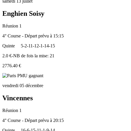
samedi 13 juillet
Enghien Soisy
Réunion 1
4° Course - Départ prévu à 15:15
Quinte
5-2-11-12-1-14-15
2.0 €-NB de fois la mise: 21
2776.40 €
vendredi 05 décembre
Vincennes
Réunion 1
4° Course - Départ prévu à 20:15
Quinte
16-6-15-11-1-9-14