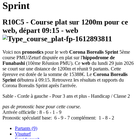
Sprint
R10C5
- Course plat sur 1200m pour ce
web, départ
09:15
-
web
Voici nos
pronostics
pour le web
Corona Borealis Sprint
5ème
course PMU/Zeturf disputée en plat sur l'
hippodrome de
Funabashi
(10ème Réunion PMU). Ce
web
du lundi 29 juin 2026
se court sur une distance de 1200m et réunit 9 partants. Cette
épreuve est dotée de la somme de 15388€. Le
Corona Borealis
Sprint
débutera à 09:15. Retrouvez les résultats et rapports du
Corona Borealis Sprint après l'arrivée.
Sable - Corde à gauche - Pour 3 ans et plus - Handicap / Classe 2
pas de pronostic base pour cette course.
Arrivée officielle :
8
-
6
-
1
-
9
Pronostic spéculatif
base:
6
-
9
-
7
complément:
1
-
8
-
2
Partants (9)
Visuturf