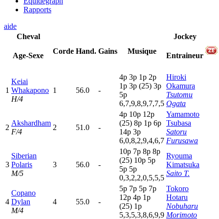
Equidegraph
Rapports
aide
Cheval
Jockey
Corde
Hand.
Gains
Musique
Age-Sexe
Entraineur
4
p
3
p
1
p
2
p
Hiroki
Keiai
1
p
3
p
(25)
3
p
Okamura
1
Whakapono
1
56.0
-
5
p
Tsutomu
H/4
6,7,9,8,9,7,7,5
Ogata
4
p
10p
12p
Yamamoto
Akshardham
(25)
8
p
1
p
6
p
Tsubasa
2
2
51.0
-
F/4
14p
3
p
Satoru
6,0,8,2,9,4,6,7
Furusawa
10p
7
p
8
p
8
p
Siberian
Ryouma
(25)
10p
5
p
3
Polaris
3
56.0
-
Kimatsuka
5
p
5
p
M/5
Saito T.
0,3,2,2,0,5,5,5
5
p
7
p
5
p
7
p
Tokoro
Copano
12p
4
p
1
p
Hotaru
4
Dylan
4
55.0
-
(25)
1
p
Nobuharu
M/4
5,3,5,3,8,6,9,9
Morimoto