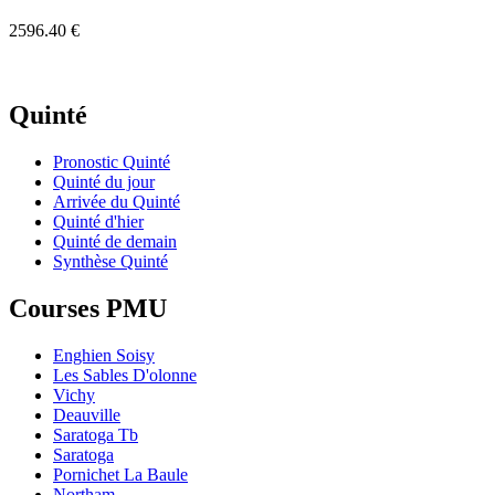
2596.40 €
Quinté
Pronostic Quinté
Quinté du jour
Arrivée du Quinté
Quinté d'hier
Quinté de demain
Synthèse Quinté
Courses PMU
Enghien Soisy
Les Sables D'olonne
Vichy
Deauville
Saratoga Tb
Saratoga
Pornichet La Baule
Northam