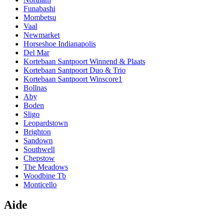
Funabashi
Mombetsu
Vaal
Newmarket
Horseshoe Indianapolis
Del Mar
Kortebaan Santpoort Winnend & Plaats
Kortebaan Santpoort Duo & Trio
Kortebaan Santpoort Winscore1
Bollnas
Aby
Boden
Sligo
Leopardstown
Brighton
Sandown
Southwell
Chepstow
The Meadows
Woodbine Tb
Monticello
Aide