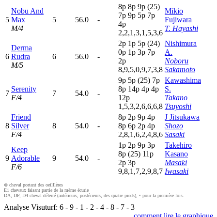
8
p
8
p
9
p
(25)
Nobu And
Mikio
7
p
9
p
5
p
7
p
5
Max
5
56.0
-
Fujiwara
4
p
M/4
T. Hayashi
2,2,1,3,1,5,3,6
2
p
1
p
5
p
(24)
Nishimura
Derma
0
p
1
p
3
p
7
p
A.
6
Rudra
6
56.0
-
2
p
Noboru
M/5
8,9,5,0,9,7,3,8
Sakamoto
9
p
5
p
(25)
7
p
Kawashima
Serenity
8
p
14p
4
p
4
p
S.
7
7
54.0
-
F/4
12p
Takano
1,5,3,2,6,6,6,8
Tsuyoshi
Friend
8
p
2
p
9
p
4
p
J Jitsukawa
8
Silver
8
54.0
-
8
p
6
p
2
p
4
p
Shozo
F/4
2,8,1,6,2,4,8,6
Sasaki
1
p
2
p
9
p
3
p
Takehiro
Keep
8
p
(25)
11p
Kasano
9
Adorable
9
54.0
-
2
p
3
p
Masaki
F/6
9,8,1,7,2,9,8,7
Iwasaki
⊗ cheval portant des oeilllères
E1 chevaux faisant partie de la même écurie
DA, DP, D4 cheval déferré (antérieurs, postérieurs, des quatre pieds), • pour la première fois.
Analyse Visuturf:
6
-
9
-
1
-
2
-
4
-
8
-
7
-
3
comment lire le graphique