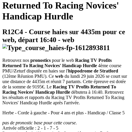
Returned To Racing Novices'
Handicap Hurdle
R12C4
- Course haies sur 4435m pour ce
web, départ
16:40
-
web
Retrouvez nos
pronostics
pour le web
Racing TV Profits
Returned To Racing Novices' Handicap Hurdle
4ème course
PMU/Zeturf disputée en haies sur l'
hippodrome de Stratford
(12ème Réunion PMU). Ce
web
du lundi 29 juin 2026 se court sur
une distance de 4435m et réunit 7 partants. Cette épreuve est dotée
de la somme de 9195€. Le
Racing TV Profits Returned To
Racing Novices' Handicap Hurdle
débutera à 16:40. Retrouvez
les résultats et rapports du Racing TV Profits Returned To Racing
Novices' Handicap Hurdle après l'arrivée.
Herbe - Corde à gauche - Pour 4 ans et plus - Handicap / Classe 5
pas de pronostic base pour cette course.
Arrivée officielle :
2
-
1
-
7
-
5