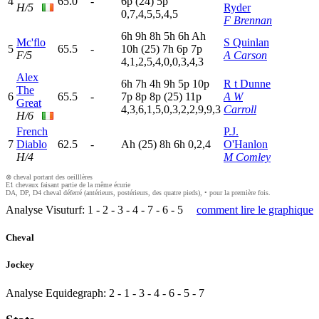
4
65.0
-
6
p
(24)
5
p
H/5
Ryder
0,7,4,5,5,4,5
F Brennan
6
h
9
h
8
h
5
h
6
h
A
h
Mc'flo
S Quinlan
5
65.5
-
10h
(25)
7
h
6
p
7
p
F/5
A Carson
4,1,2,5,4,0,0,3,4,3
Alex
6
h
7
h
4
h
9
h
5
p
10p
R t Dunne
The
6
65.5
-
7
p
8
p
8
p
(25)
11p
A W
Great
4,3,6,1,5,0,3,2,2,9,9,3
Carroll
H/6
French
P.J.
7
Diablo
62.5
-
A
h
(25)
8
h
6
h
0,2,4
O'Hanlon
H/4
M Comley
⊗ cheval portant des oeilllères
E1 chevaux faisant partie de la même écurie
DA, DP, D4 cheval déferré (antérieurs, postérieurs, des quatre pieds), • pour la première fois.
Analyse Visuturf:
1
-
2
-
3
-
4
-
7
-
6
-
5
comment lire le graphique
Cheval
Jockey
Analyse Equidegraph:
2
-
1
-
3
-
4
-
6
-
5
-
7