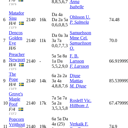
8,8,5,6,7
Anna
1'16"6
Isabelle
Matador
D
a
4
a
Ohlsson U.
Sisu
6
2140
16k
D
a
2
a
5
a
74.48
P. Salmela
H/4
0,6,0,8,5
1'13"9
Dencos
Samuelsson
D
a
0
a
3
a
Golden
Mme Cel.
7
2140
11k
3
a
7
a
70.0
Eye
Samuelsson
0,0,7,7,3
H/6
O.
Preacher
5
a
5
a
8
a
F. B.
Newport
8
2140
-
1
a
D
a
Larsson
66.91999
H/4
5,5,2,9,0
F. Larsson
1'13"5
The
6
a
2
a
2
a
Djuse
Pope
9
2140
14k
3
a
4
a
Mattias
85.53999
H/4
4,8,8,7,6
M. Djuse
1'14"9
Grove's
7
a
5
a
7
a
Maple
Rosleff Vic.
10
2140
17k
5
a
2
a
67.47999
Poof
Hillbom J.
3,5,3,5,8
F/4
1'13"2
6
a
5
a
D
a
Popcorn
4
a
(25)
Verkaik F.
Vrijthout
11
2140
19k
74.9