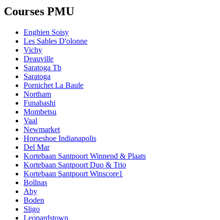
Courses PMU
Enghien Soisy
Les Sables D'olonne
Vichy
Deauville
Saratoga Tb
Saratoga
Pornichet La Baule
Northam
Funabashi
Mombetsu
Vaal
Newmarket
Horseshoe Indianapolis
Del Mar
Kortebaan Santpoort Winnend & Plaats
Kortebaan Santpoort Duo & Trio
Kortebaan Santpoort Winscore1
Bollnas
Aby
Boden
Sligo
Leopardstown