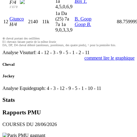
1
a
Bos T.
F/4
4,5,0,6,9
1'15"0
1
a
D
a
Giunco
(25)
7
a
B. Goop
12
2140
11k
88.75999
H/4
7
a
1
a
Goop B.
9,0,3,3,9
⊗ cheval portant des oeilllères
E1 chevaux faisant partie de la même écurie
DA, DP, D4 cheval déferré (antérieurs, postérieurs, des quatre pieds), • pour la première fois.
Analyse Visuturf:
4
-
12
-
3
-
9
-
5
-
1
-
2
-
11
comment lire le graphique
Cheval
Jockey
Analyse Equidegraph:
4
-
3
-
12
-
9
-
5
-
1
-
10
-
11
Stats
Rapports PMU
COURSES DU 28/06/2026