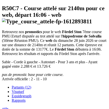
R50C7
- Course attelé sur 2140m pour ce
web, départ
16:06
-
web
Retrouvez nos
pronostics
pour le web
Fördel Ston
7ème course
PMU/Zeturf disputée au trot attelé sur l'
hippodrome de Solvalla
(50ème Réunion PMU). Ce
web
du dimanche 28 juin 2026 se court
sur une distance de 2140m et réunit 12 partants. Cette épreuve est
dotée de la somme de 13177€. Le
Fördel Ston
débutera à 16:06.
Retrouvez les résultats et rapports du Fördel Ston après l'arrivée.
Sable - Corde à gauche - Autostart - Pour 3 ans et plus - Ayant
gagné entre 2.288 € et 13.726 €
pas de pronostic base pour cette course.
Arrivée officielle :
2
-
11
-
10
Partants (12)
Visuturf
Equidegraph
Rapports
aide