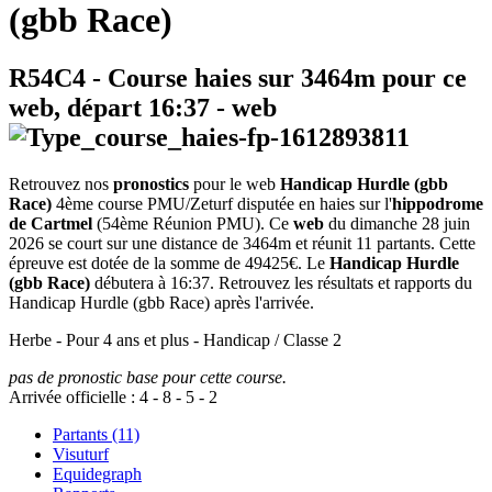
(gbb Race)
R54C4
- Course haies sur 3464m pour ce
web, départ
16:37
-
web
Retrouvez nos
pronostics
pour le web
Handicap Hurdle (gbb
Race)
4ème course PMU/Zeturf disputée en haies sur l'
hippodrome
de Cartmel
(54ème Réunion PMU). Ce
web
du dimanche 28 juin
2026 se court sur une distance de 3464m et réunit 11 partants. Cette
épreuve est dotée de la somme de 49425€. Le
Handicap Hurdle
(gbb Race)
débutera à 16:37. Retrouvez les résultats et rapports du
Handicap Hurdle (gbb Race) après l'arrivée.
Herbe - Pour 4 ans et plus - Handicap / Classe 2
pas de pronostic base pour cette course.
Arrivée officielle :
4
-
8
-
5
-
2
Partants (11)
Visuturf
Equidegraph