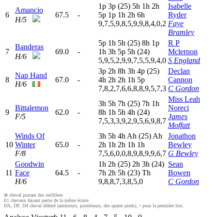
1
p
3
p
(25)
5
h
1
h
2
h
Isabelle
Amancio
6
67.5
-
5
p
1
p
1
h
2
h
6
h
Ryder
H/5
9,7,5,9,8,5,9,9,8,4,0,2
Faye
Bramley
5
p
1
h
5
h
(25)
8
h
1
p
R P
Banderas
7
69.0
-
1
h
3
h
5
p
5
h
(24)
Mclernon
H/6
5,9,5,2,9,9,7,5,5,9,4,0
S England
3
p
2
h
8
h
3
h
4
p
(25)
Declan
Nap Hand
8
67.0
-
4
h
2
h
2
h
1
h
5
p
Cannon
H/6
7,8,2,7,6,6,8,8,9,5,7,3
C Gordon
Miss Leah
3
h
5
h
7
h
(25)
7
h
1
h
Bittalemon
Noreci
9
62.0
-
8
h
1
h
5
h
4
h
(24)
F/5
James
7,5,3,3,9,2,9,5,6,9,8,7
Moffatt
Winds Of
3
h
5
h
4
h
A
h
(25)
A
h
Jonathon
10
Winter
65.0
-
2
h
1
h
2
h
1
h
1
h
Bewley
F/8
7,5,6,0,0,8,9,8,9,9,6,7
G Bewley
Goodwin
1
h
2
h
(25)
2
h
3
h
(24)
Sean
11
Face
64.5
-
7
h
2
h
5
h
(23)
T
h
Bowen
H/6
9,8,8,7,3,8,5,0
C Gordon
⊗ cheval portant des oeilllères
E1 chevaux faisant partie de la même écurie
DA, DP, D4 cheval déferré (antérieurs, postérieurs, des quatre pieds), • pour la première fois.