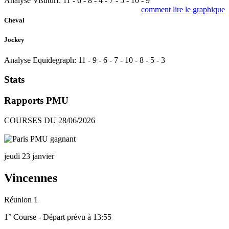
Analyse Visuturf:
11
-
6
-
8
-
4
-
7
-
5
-
10
-
9
comment lire le graphique
Cheval
Jockey
Analyse Equidegraph:
11
-
9
-
6
-
7
-
10
-
8
-
5
-
3
Stats
Rapports PMU
COURSES DU 28/06/2026
jeudi 23 janvier
Vincennes
Réunion 1
1° Course - Départ prévu à 13:55