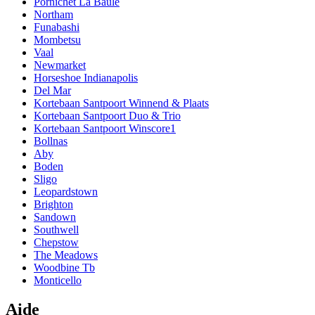
Pornichet La Baule
Northam
Funabashi
Mombetsu
Vaal
Newmarket
Horseshoe Indianapolis
Del Mar
Kortebaan Santpoort Winnend & Plaats
Kortebaan Santpoort Duo & Trio
Kortebaan Santpoort Winscore1
Bollnas
Aby
Boden
Sligo
Leopardstown
Brighton
Sandown
Southwell
Chepstow
The Meadows
Woodbine Tb
Monticello
Aide