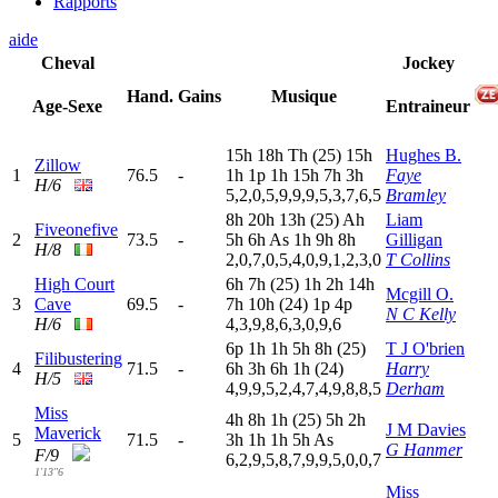
Rapports
aide
Cheval
Jockey
Hand.
Gains
Musique
Age-Sexe
Entraineur
15h
18h
T
h
(25)
15h
Hughes B.
Zillow
1
76.5
-
1
h
1
p
1
h
15h
7
h
3
h
Faye
H/6
5,2,0,5,9,9,9,5,3,7,6,5
Bramley
8
h
20h
13h
(25)
A
h
Liam
Fiveonefive
2
73.5
-
5
h
6
h
A
s
1
h
9
h
8
h
Gilligan
H/8
2,0,7,0,5,4,0,9,1,2,3,0
T Collins
High Court
6
h
7
h
(25)
1
h
2
h
14h
Mcgill O.
3
Cave
69.5
-
7
h
10h
(24)
1
p
4
p
N C Kelly
H/6
4,3,9,8,6,3,0,9,6
6
p
1
h
1
h
5
h
8
h
(25)
T J O'brien
Filibustering
4
71.5
-
6
h
3
h
6
h
1
h
(24)
Harry
H/5
4,9,9,5,2,4,7,4,9,8,8,5
Derham
Miss
4
h
8
h
1
h
(25)
5
h
2
h
J M Davies
Maverick
5
71.5
-
3
h
1
h
1
h
5
h
A
s
G Hanmer
F/9
6,2,9,5,8,7,9,9,5,0,0,7
1'13"6
Miss