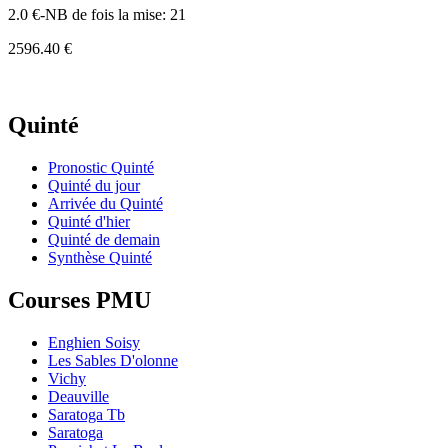
2.0 €-NB de fois la mise: 21
2596.40 €
Quinté
Pronostic Quinté
Quinté du jour
Arrivée du Quinté
Quinté d'hier
Quinté de demain
Synthèse Quinté
Courses PMU
Enghien Soisy
Les Sables D'olonne
Vichy
Deauville
Saratoga Tb
Saratoga