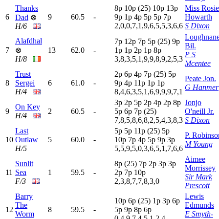
Thanks
8
p
10p
(25)
10p
13p
Miss Rosie
6
9
60.5
-
9
p
1
p
4
p
5
p
5
p
7
p
Howarth
Dad
⊗
2,0,0,7,1,9,6,5,5,3,6,6
S Dixon
H/6
Loughnan
Alafdhal
7
p
12p
7
p
5
p
(25)
9
p
Bil.
7
⊗
13
62.0
-
1
p
1
p
2
p
1
p
8
p
P S
H/8
3,8,3,5,1,9,9,8,9,2,5,3
Mcentee
Trust
2
p
6
p
4
p
7
p
(25)
5
p
Peate Jon.
8
Sergei
6
61.0
-
9
p
4
p
11p
1
p
1
p
G Hanmer
H/4
8,4,6,3,5,1,6,9,9,9,7,1
3
p
2
p
5
p
2
p
4
p
2
p
8
p
Jonjo
On Key
9
2
60.5
-
5
p
6
p
7
p
(25)
O'neill Jr.
H/4
7,8,5,8,6,8,2,5,4,3,8,3
S Dixon
Last
5
p
5
p
11p
(25)
5
p
P. Robinso
10
Outlaw
5
60.0
-
10p
7
p
4
p
5
p
9
p
3
p
M Young
H/5
5,5,9,5,0,3,6,5,1,7,6,6
Aimee
Sunlit
8
p
(25)
7
p
2
p
3
p
3
p
Morrissey
11
Sea
1
59.5
-
2
p
7
p
10p
Sir Mark
F/3
2,3,8,7,7,8,3,0
Prescott
Barry
Lewis
10p
6
p
(25)
1
p
3
p
6
p
The
Edmunds
12
8
59.5
-
5
p
9
p
8
p
6
p
Worm
E Smyth-
0,4,9,7,4,5,1,2,4