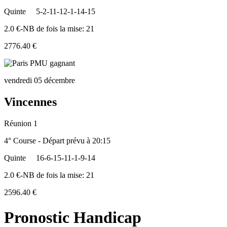
Quinte
5-2-11-12-1-14-15
2.0 €-NB de fois la mise: 21
2776.40 €
vendredi 05 décembre
Vincennes
Réunion 1
4° Course - Départ prévu à 20:15
Quinte
16-6-15-11-1-9-14
2.0 €-NB de fois la mise: 21
2596.40 €
Pronostic Handicap