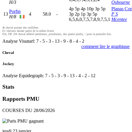
H/3
Osbourne
4
p
5
p
4
p
10p
3
p
5
p
Planas Con
Porfin
13
4
58.0
-
3
p
2
p
1
p
3
p
5
p
P S
H/8
6,5,6,0,7,5,7,8,9,7,5,1
Mcentee
⊗ cheval portant des oeilllères
E1 chevaux faisant partie de la même écurie
DA, DP, D4 cheval déferré (antérieurs, postérieurs, des quatre pieds), • pour la première fois.
Analyse Visuturf:
7
-
5
-
3
-
13
-
9
-
8
-
4
-
2
comment lire le graphique
Cheval
Jockey
Analyse Equidegraph:
7
-
5
-
3
-
9
-
13
-
4
-
2
-
12
Stats
Rapports PMU
COURSES DU 28/06/2026
jeudi 23 janvier