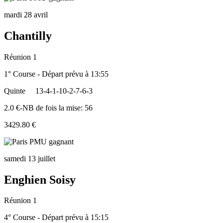
mardi 28 avril
Chantilly
Réunion 1
1° Course - Départ prévu à 13:55
Quinte
13-4-1-10-2-7-6-3
2.0 €-NB de fois la mise: 56
3429.80 €
samedi 13 juillet
Enghien Soisy
Réunion 1
4° Course - Départ prévu à 15:15