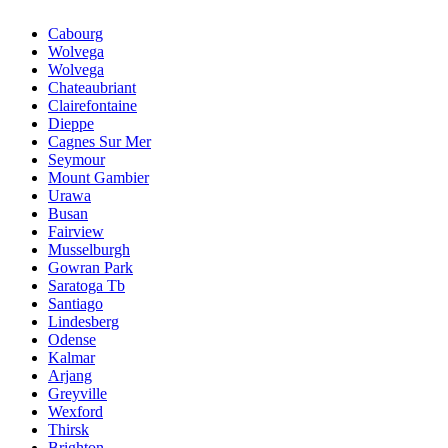
Cabourg
Wolvega
Wolvega
Chateaubriant
Clairefontaine
Dieppe
Cagnes Sur Mer
Seymour
Mount Gambier
Urawa
Busan
Fairview
Musselburgh
Gowran Park
Saratoga Tb
Santiago
Lindesberg
Odense
Kalmar
Arjang
Greyville
Wexford
Thirsk
Brighton