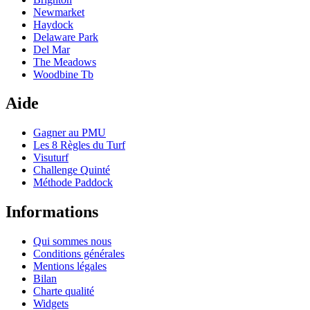
Newmarket
Haydock
Delaware Park
Del Mar
The Meadows
Woodbine Tb
Aide
Gagner au PMU
Les 8 Règles du Turf
Visuturf
Challenge Quinté
Méthode Paddock
Informations
Qui sommes nous
Conditions générales
Mentions légales
Bilan
Charte qualité
Widgets