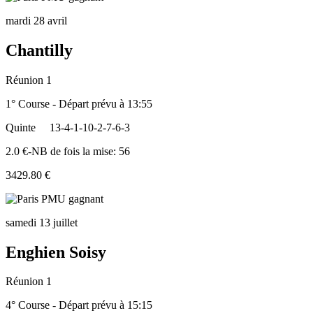
mardi 28 avril
Chantilly
Réunion 1
1° Course - Départ prévu à 13:55
Quinte
13-4-1-10-2-7-6-3
2.0 €-NB de fois la mise: 56
3429.80 €
samedi 13 juillet
Enghien Soisy
Réunion 1
4° Course - Départ prévu à 15:15