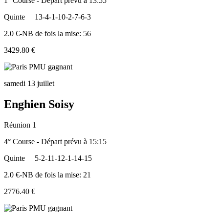
1° Course - Départ prévu à 13:55
Quinte
13-4-1-10-2-7-6-3
2.0 €-NB de fois la mise: 56
3429.80 €
samedi 13 juillet
Enghien Soisy
Réunion 1
4° Course - Départ prévu à 15:15
Quinte
5-2-11-12-1-14-15
2.0 €-NB de fois la mise: 21
2776.40 €