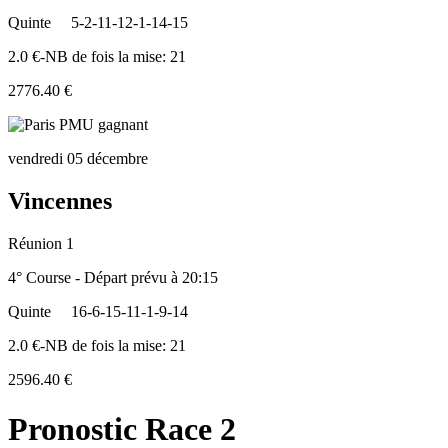
Quinte
5-2-11-12-1-14-15
2.0 €-NB de fois la mise: 21
2776.40 €
vendredi 05 décembre
Vincennes
Réunion 1
4° Course - Départ prévu à 20:15
Quinte
16-6-15-11-1-9-14
2.0 €-NB de fois la mise: 21
2596.40 €
Pronostic Race 2