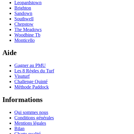
Leopardstown
Brighton
Sandown
Southwell
Chepstow
The Meadows
Woodbine Tb
Monticello
Aide
Gagner au PMU
Les 8 Règles du Turf
Visuturf
Challenge Quinté
Méthode Paddock
Informations
Qui sommes nous
Conditions générales
Mentions légales
Bilan
Charte qualité