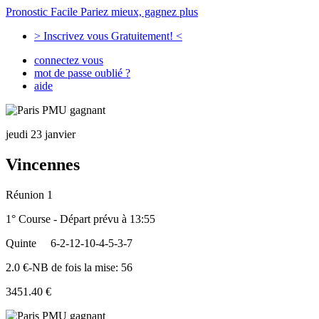
Pronostic Facile
Pariez mieux, gagnez plus
> Inscrivez vous Gratuitement! <
connectez vous
mot de passe oublié ?
aide
jeudi 23 janvier
Vincennes
Réunion 1
1° Course - Départ prévu à 13:55
Quinte
6-2-12-10-4-5-3-7
2.0 €-NB de fois la mise: 56
3451.40 €