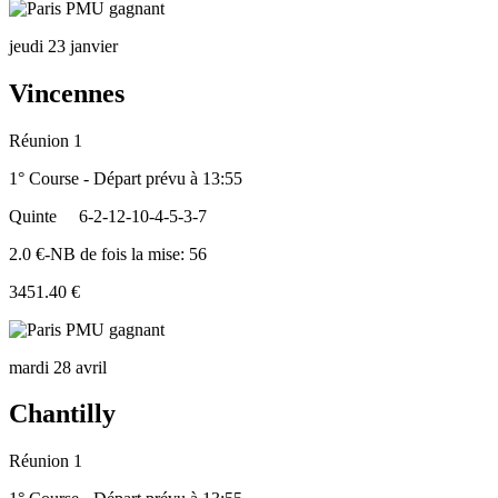
jeudi 23 janvier
Vincennes
Réunion 1
1° Course - Départ prévu à 13:55
Quinte
6-2-12-10-4-5-3-7
2.0 €-NB de fois la mise: 56
3451.40 €
mardi 28 avril
Chantilly
Réunion 1