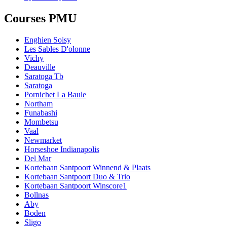
Courses PMU
Enghien Soisy
Les Sables D'olonne
Vichy
Deauville
Saratoga Tb
Saratoga
Pornichet La Baule
Northam
Funabashi
Mombetsu
Vaal
Newmarket
Horseshoe Indianapolis
Del Mar
Kortebaan Santpoort Winnend & Plaats
Kortebaan Santpoort Duo & Trio
Kortebaan Santpoort Winscore1
Bollnas
Aby
Boden
Sligo