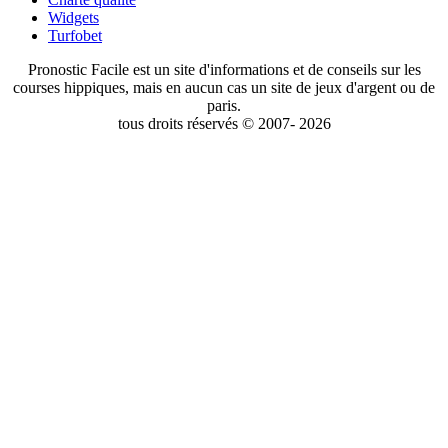
Widgets
Turfobet
Pronostic Facile est un site d'informations et de conseils sur les
courses hippiques, mais en aucun cas un site de jeux d'argent ou de
paris.
tous droits réservés © 2007- 2026