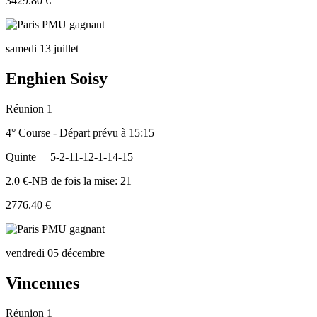
3429.80 €
samedi 13 juillet
Enghien Soisy
Réunion 1
4° Course - Départ prévu à 15:15
Quinte
5-2-11-12-1-14-15
2.0 €-NB de fois la mise: 21
2776.40 €
vendredi 05 décembre
Vincennes
Réunion 1