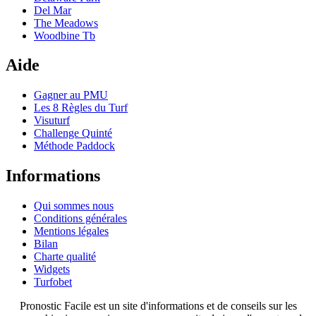
Del Mar
The Meadows
Woodbine Tb
Aide
Gagner au PMU
Les 8 Règles du Turf
Visuturf
Challenge Quinté
Méthode Paddock
Informations
Qui sommes nous
Conditions générales
Mentions légales
Bilan
Charte qualité
Widgets
Turfobet
Pronostic Facile est un site d'informations et de conseils sur les