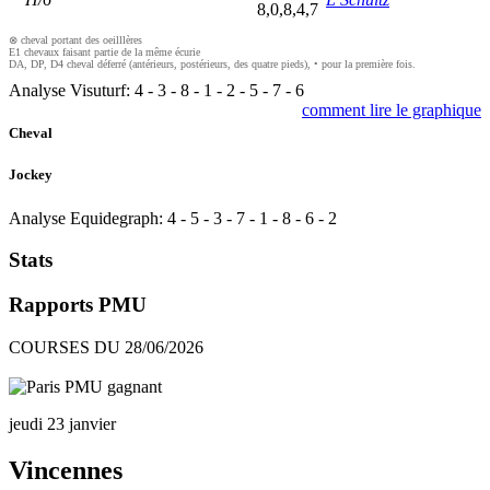
8,0,8,4,7
⊗ cheval portant des oeilllères
E1 chevaux faisant partie de la même écurie
DA, DP, D4 cheval déferré (antérieurs, postérieurs, des quatre pieds), • pour la première fois.
Analyse Visuturf:
4
-
3
-
8
-
1
-
2
-
5
-
7
-
6
comment lire le graphique
Cheval
Jockey
Analyse Equidegraph:
4
-
5
-
3
-
7
-
1
-
8
-
6
-
2
Stats
Rapports PMU
COURSES DU 28/06/2026
jeudi 23 janvier
Vincennes