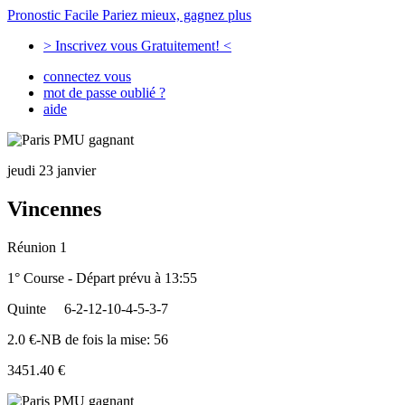
Pronostic Facile
Pariez mieux, gagnez plus
> Inscrivez vous Gratuitement! <
connectez vous
mot de passe oublié ?
aide
jeudi 23 janvier
Vincennes
Réunion 1
1° Course - Départ prévu à 13:55
Quinte
6-2-12-10-4-5-3-7
2.0 €-NB de fois la mise: 56
3451.40 €