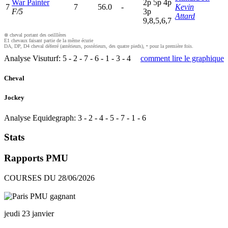
War Painter
2
p
5
p
4
p
7
7
56.0
-
Kevin
F/5
3
p
Attard
9,8,5,6,7
⊗ cheval portant des oeilllères
E1 chevaux faisant partie de la même écurie
DA, DP, D4 cheval déferré (antérieurs, postérieurs, des quatre pieds), • pour la première fois.
Analyse Visuturf:
5
-
2
-
7
-
6
-
1
-
3
-
4
comment lire le graphique
Cheval
Jockey
Analyse Equidegraph:
3
-
2
-
4
-
5
-
7
-
1
-
6
Stats
Rapports PMU
COURSES DU 28/06/2026
jeudi 23 janvier