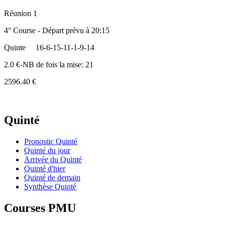
Réunion 1
4° Course - Départ prévu à 20:15
Quinte
16-6-15-11-1-9-14
2.0 €-NB de fois la mise: 21
2596.40 €
Quinté
Pronostic Quinté
Quinté du jour
Arrivée du Quinté
Quinté d'hier
Quinté de demain
Synthèse Quinté
Courses PMU