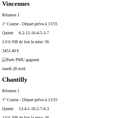
Vincennes
Réunion 1
1° Course - Départ prévu à 13:55
Quinte
6-2-12-10-4-5-3-7
2.0 €-NB de fois la mise: 56
3451.40 €
mardi 28 avril
Chantilly
Réunion 1
1° Course - Départ prévu à 13:55
Quinte
13-4-1-10-2-7-6-3
2.0 €-NB de fois la mise: 56