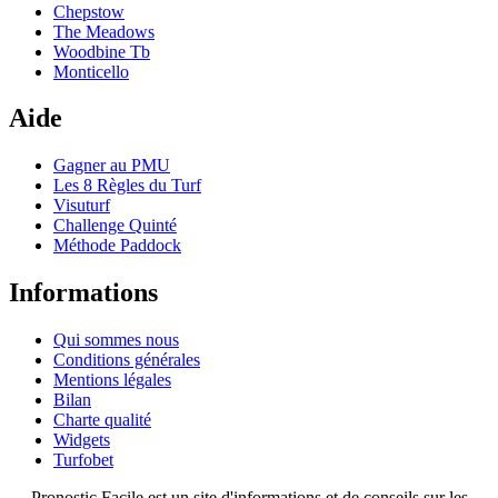
Chepstow
The Meadows
Woodbine Tb
Monticello
Aide
Gagner au PMU
Les 8 Règles du Turf
Visuturf
Challenge Quinté
Méthode Paddock
Informations
Qui sommes nous
Conditions générales
Mentions légales
Bilan
Charte qualité
Widgets
Turfobet
Pronostic Facile est un site d'informations et de conseils sur les