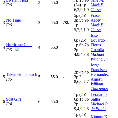
Elysian Field
7
p
1
p
9
p
Mlle M.
2
2
55.0
-
F/6
(24)
1
p
Mark E.
6,3,9,1,9
Casse
5
p
(25)
Fraser
No Time
3
p
5
p
9
p
Aebly
3
3
55.0
78k
F/6
1
p
Mark E.
5,7,5,1,9
Casse
Jose
6
p
(25)
Eduardo
Hurricane Clair
1
p
6
p
7
p
Flores
4
4
55.0
-
2
p
Guardia
F/5
4,9,4,3,8
Michael
Wright, Jr.
Jorge
Francisco
2
p
4
p
4
p
Takemetothebeach
Hernandez
5
5
55.0
-
3
p
3
p
F/5
Amesti
8,6,6,7,7
William
Tharrenos
1
p
(25)
Leonardo
Scat Girl
6
p
1
p
8
p
Salles
6
6
55.0
-
F/4
2
p
Michael P.
9,4,9,2,8
de Paulo
1
p
(25)
Kimura K.