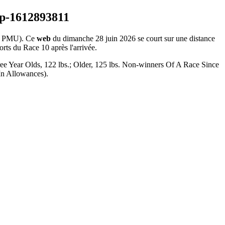
n PMU). Ce
web
du dimanche 28 juin 2026 se court sur une distance
orts du Race 10 après l'arrivée.
 Olds, 122 lbs.; Older, 125 lbs. Non-winners Of A Race Since
In Allowances).