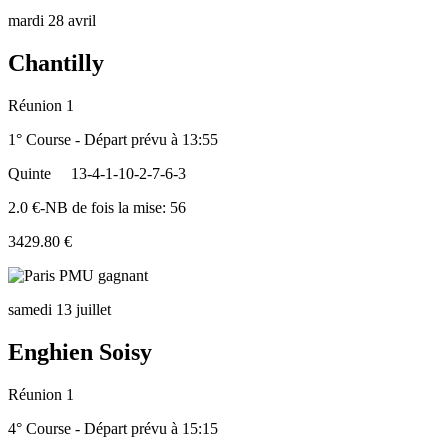
mardi 28 avril
Chantilly
Réunion 1
1° Course - Départ prévu à 13:55
Quinte
13-4-1-10-2-7-6-3
2.0 €-NB de fois la mise: 56
3429.80 €
samedi 13 juillet
Enghien Soisy
Réunion 1
4° Course - Départ prévu à 15:15