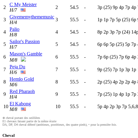
C My Meister
2
2
54.5
-
3
p
(25)
9
p
4
p
7
p
4
p
H/7
Givememythememusic
3
3
55.5
-
1
p
1
p
7
p
5
p
(25)
6
p
H/4
Palio
4
4
54.5
-
8
p
2
p
3
p
7
p
(24)
14
H/8
Sailor's Passion
5
5
54.5
-
6
p
6
p
5
p
(25)
5
p
7
p
H/7
Mason's Gamble
6
6
55.5
-
7
p
6
p
(25)
7
p
6
p
4
p
M/8
Peja Du
7
7
55.5
-
9
p
(25)
7
p
1
p
3
p
1
p
H/6
Hemlo Gold
8
8
55.5
-
2
p
(25)
4
p
2
p
2
p
4
p
M/6
Red Pharaoh
9
9
55.5
-
7
p
(25)
1
p
4
p
1
p
7
p
H/4
El Kabong
10
10
55.5
-
5
p
4
p
2
p
3
p
7
p
5,6,8
M/8
⊗ cheval portant des oeilllères
E1 chevaux faisant partie de la même écurie
DA, DP, D4 cheval déferré (antérieurs, postérieurs, des quatre pieds), • pour la première fois.
Cheval