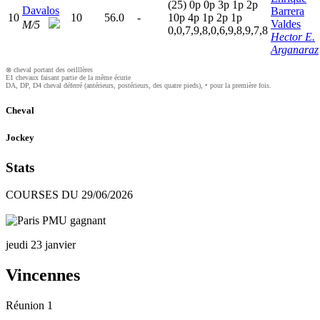
(25)
0
p
0
p
3
p
1
p
2
p
Davalos
Barrera
10
10
56.0
-
10p
4
p
1
p
2
p
1
p
Valdes
M/5
0,0,7,9,8,0,6,9,8,9,7,8
Hector E.
Arganaraz
⊗ cheval portant des oeilllères
E1 chevaux faisant partie de la même écurie
DA, DP, D4 cheval déferré (antérieurs, postérieurs, des quatre pieds), • pour la première fois.
Cheval
Jockey
Stats
COURSES DU 29/06/2026
jeudi 23 janvier
Vincennes
Réunion 1