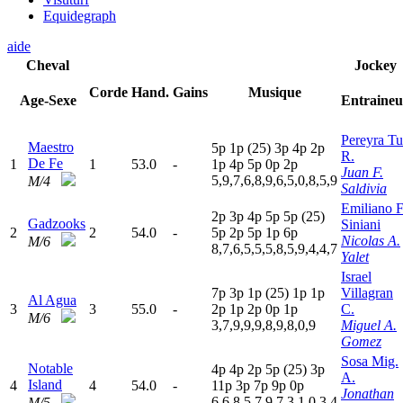
Equidegraph
aide
Cheval
Jockey
Corde
Hand.
Gains
Musique
Age-Sexe
Entraineu
Pereyra Tu
Maestro
5
p
1
p
(25)
3
p
4
p
2
p
R.
De Fe
1
1
53.0
-
1
p
4
p
5
p
0
p
2
p
Juan F.
5,9,7,6,8,9,6,5,0,8,5,9
M/4
Saldivia
Emiliano F
2
p
3
p
4
p
5
p
5
p
(25)
Gadzooks
Siniani
2
2
54.0
-
5
p
2
p
5
p
1
p
6
p
Nicolas A.
M/6
8,7,6,5,5,5,8,5,9,4,4,7
Yalet
Israel
7
p
3
p
1
p
(25)
1
p
1
p
Villagran
Al Agua
3
3
55.0
-
2
p
1
p
2
p
0
p
1
p
C.
M/6
3,7,9,9,9,8,9,8,0,9
Miguel A.
Gomez
Sosa Mig.
Notable
4
p
4
p
2
p
5
p
(25)
3
p
A.
Island
4
4
54.0
-
11p
3
p
7
p
9
p
0
p
Jonathan
6,6,8,5,7,9,7,3,1,0,3,4
M/5