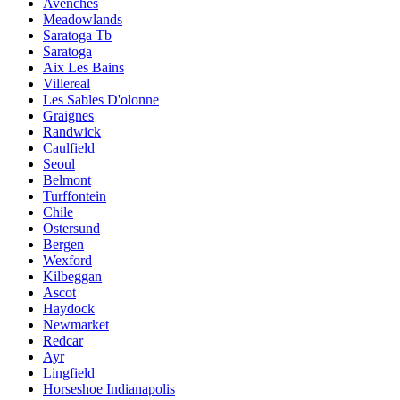
Avenches
Meadowlands
Saratoga Tb
Saratoga
Aix Les Bains
Villereal
Les Sables D'olonne
Graignes
Randwick
Caulfield
Seoul
Belmont
Turffontein
Chile
Ostersund
Bergen
Wexford
Kilbeggan
Ascot
Haydock
Newmarket
Redcar
Ayr
Lingfield
Horseshoe Indianapolis