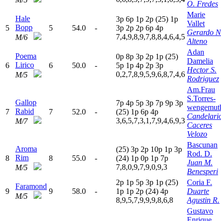
O. Fredes
Marie
Hale
3
p
6
p
1
p
2
p
(25)
1
p
Vallet
Bopp
5
5
54.0
-
3
p
2
p
2
p
6
p
4
p
Gerardo N
7,4,9,8,9,7,8,8,4,6,4,5
M/6
Alteno
Adan
Poema
0
p
8
p
3
p
2
p
1
p
(25)
Damelia
Lirico
6
6
50.0
-
5
p
1
p
4
p
2
p
3
p
Hector S.
0,2,7,8,9,5,9,6,8,7,4,6
M/5
Rodriguez
Am.Frau
S.Torres-
Gallop
7
p
4
p
5
p
3
p
7
p
9
p
3
p
wengemut
Rabid
7
7
52.0
-
(25)
1
p
6
p
4
p
Candelari
3,6,5,7,3,1,7,9,4,6,9,3
M/7
Caceres
Velozo
Bascunan
Aroma
(25)
3
p
2
p
10p
1
p
3
p
Rod. D.
Rim
8
8
55.0
-
(24)
1
p
0
p
1
p
7
p
Juan M.
7,8,0,9,7,9,0,9,3
M/5
Benesperi
2
p
1
p
5
p
3
p
1
p
(25)
Coria F.
Faramond
9
9
58.0
-
1
p
1
p
2
p
(24)
4
p
Duarte
M/5
8,9,5,7,9,9,9,8,6,8
Agustin R.
Gustavo
Enrique